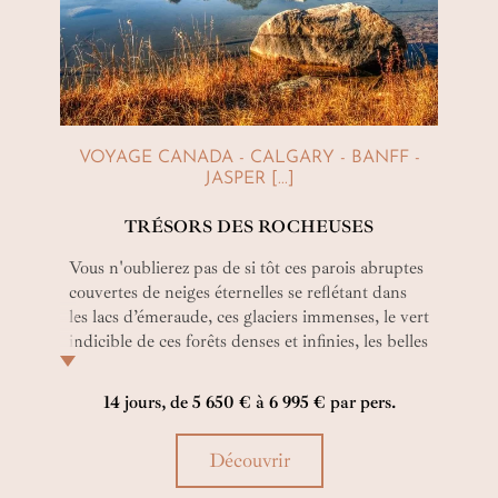
VOYAGE CANADA - CALGARY - BANFF -
JASPER [...]
TRÉSORS DES ROCHEUSES
Vous n'oublierez pas de si tôt ces parois abruptes
couvertes de neiges éternelles se reflétant dans
les lacs d’émeraude, ces glaciers immenses, le vert
indicible de ces forêts denses et infinies, les belles
rencontres avec la faune et les habitants de ces
rudes terres. Un véritable hymne à une nature
14 jours, de 5 650 € à 6 995 € par pers.
grandiose et vierge qui devient rare !
Découvrir