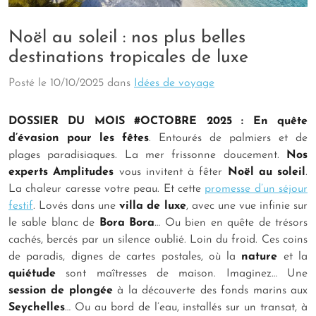
Noël au soleil : nos plus belles
destinations tropicales de luxe
Posté le
10/10/2025
dans
Idées de voyage
DOSSIER DU MOIS #OCTOBRE 2025
: En quête
d’évasion pour les fêtes
. Entourés de palmiers et de
plages paradisiaques. La mer frissonne doucement.
Nos
experts Amplitudes
vous invitent à fêter
Noël au soleil
.
La chaleur caresse votre peau. Et cette
promesse d’un séjour
festif
. Lovés dans une
villa de luxe
, avec une vue infinie sur
le sable blanc de
Bora Bora
… Ou bien en quête de trésors
cachés, bercés par un silence oublié. Loin du froid. Ces coins
de paradis, dignes de cartes postales, où la
nature
et la
quiétude
sont maîtresses de maison. Imaginez… Une
session de plongée
à la découverte des fonds marins aux
Seychelles
… Ou au bord de l’eau, installés sur un transat, à