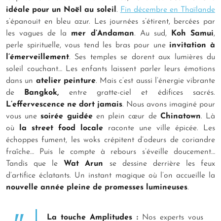
idéale pour un Noël au soleil
.
Fin décembre en Thaïlande
s’épanouit en bleu azur. Les journées s’étirent, bercées par
les vagues de la
mer d’Andaman
. Au sud,
Koh Samui
,
perle spirituelle, vous tend les bras pour une
invitation à
l’émerveillement
. Ses temples se dorent aux lumières du
soleil couchant… Les enfants laissent parler leurs émotions
dans un
atelier peinture
. Mais c’est aussi l’énergie vibrante
de
Bangkok,
entre gratte-ciel et édifices sacrés.
L’effervescence ne dort jamais
. Nous avons imaginé pour
vous une
soirée guidée
en plein cœur de
Chinatown
. Là
où
la street food locale
raconte une ville épicée. Les
échoppes fument, les woks crépitent d’odeurs de coriandre
fraîche… Puis le compte à rebours s’éveille doucement…
Tandis que le
Wat Arun
se dessine derrière les feux
d’artifice éclatants. Un instant magique où l’on accueille la
nouvelle année pleine de promesses lumineuses
.
La touche Amplitudes :
Nos experts vous