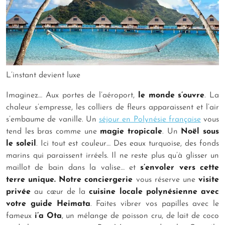
L’instant devient luxe
Imaginez… Aux portes de l’aéroport,
le monde s’ouvre
. La
chaleur s’empresse, les colliers de fleurs apparaissent et l’air
s’embaume de vanille. Un
séjour en Polynésie française
vous
tend les bras comme une
magie tropicale
. Un
Noël sous
le soleil
. Ici tout est couleur… Des eaux turquoise, des fonds
marins qui paraissent irréels. Il ne reste plus qu’à glisser un
maillot de bain dans la valise… et
s’envoler vers cette
terre unique. Notre conciergerie
vous réserve une
visite
privée
au cœur de la
cuisine locale polynésienne
avec
votre guide Heimata
. Faites vibrer vos papilles avec le
fameux
i’a Ota
, un mélange de poisson cru, de lait de coco