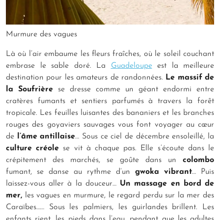
Murmure des vagues
Là où l’air embaume les fleurs fraîches, où le soleil couchant
embrase le sable doré. La
Guadeloupe
est la meilleure
destination pour les amateurs de randonnées.
Le massif de
la Soufrière
se dresse comme un géant endormi entre
cratères fumants et sentiers parfumés à travers la forêt
tropicale. Les feuilles luisantes des bananiers et les branches
rouges des goyaviers sauvages vous font voyager au cœur
de
l’âme antillaise
… Sous ce ciel de décembre ensoleillé, la
culture créole
se vit à chaque pas. Elle s’écoute dans le
crépitement des marchés, se goûte dans un
colombo
fumant, se danse au rythme d’un
gwoka vibrant
… Puis
laissez-vous aller à la douceur…
Un massage en bord de
mer,
les vagues en murmure, le regard perdu sur la mer des
Caraïbes…… Sous les palmiers, les guirlandes brillent. Les
enfants rient, les pieds dans l’eau, pendant que les adultes