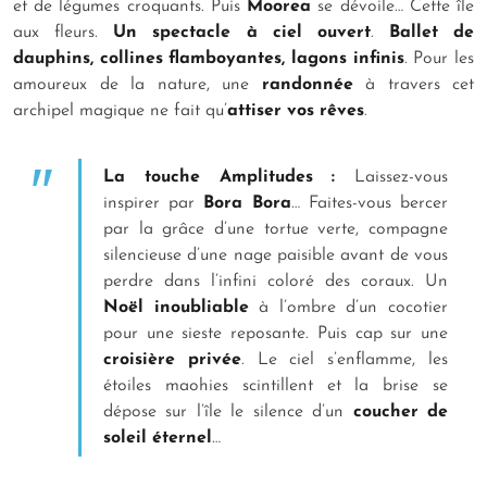
et de légumes croquants. Puis
Moorea
se dévoile… Cette île
aux fleurs.
Un spectacle à ciel ouvert
.
Ballet de
dauphins, collines flamboyantes, lagons infinis
. Pour les
amoureux de la nature, une
randonnée
à travers cet
archipel magique ne fait qu’
attiser vos rêves
.
La touche Amplitudes :
Laissez-vous
inspirer par
Bora Bora
… Faites-vous bercer
par la grâce d’une tortue verte, compagne
silencieuse d’une nage paisible avant de vous
perdre dans l’infini coloré des coraux. Un
Noël inoubliable
à l’ombre d’un cocotier
pour une sieste reposante. Puis cap sur une
croisière privée
. Le ciel s’enflamme, les
étoiles maohies scintillent et la brise se
dépose sur l’île le silence d’un
coucher de
soleil éternel
…