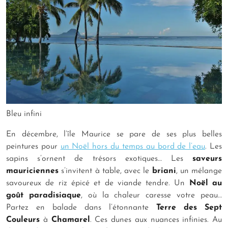
Bleu infini
En décembre, l’île Maurice se pare de ses plus belles
peintures pour
un Noël hors du temps au bord de l’eau
. Les
sapins s’ornent de trésors exotiques… Les
saveurs
mauriciennes
s’invitent à table, avec le
briani
, un mélange
savoureux de riz épicé et de viande tendre. Un
Noël
au
goût paradisiaque
, où la chaleur caresse votre peau…
Partez en balade dans l’étonnante
Terre des Sept
Couleurs
à
Chamarel
. Ces dunes aux nuances infinies. Au