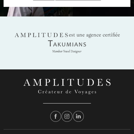
AMPLITUDES
est une agence certifiée
Takumians