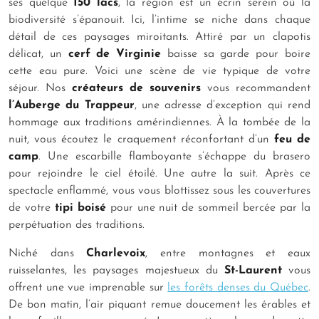
ses quelque
150 lacs
, la région est un écrin serein où la
biodiversité s’épanouit. Ici, l’intime se niche dans chaque
détail de ces paysages miroitants. Attiré par un clapotis
délicat, un
cerf de Virginie
baisse sa garde pour boire
cette eau pure. Voici une scène de vie typique de votre
séjour. Nos
créateurs de souvenirs
vous recommandent
l’Auberge du Trappeur
, une adresse d’exception qui rend
hommage aux traditions amérindiennes. À la tombée de la
nuit, vous écoutez le craquement réconfortant d’un
feu de
camp
. Une escarbille flamboyante s’échappe du brasero
pour rejoindre le ciel étoilé. Une autre la suit. Après ce
spectacle enflammé, vous vous blottissez sous les couvertures
de votre
tipi boisé
pour une nuit de sommeil bercée par la
perpétuation des traditions.
Niché dans
Charlevoix
, entre montagnes et eaux
ruisselantes, les paysages majestueux du
St-Laurent
vous
offrent une vue imprenable sur
les forêts denses du Québec
.
De bon matin, l’air piquant remue doucement les érables et