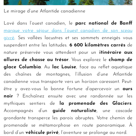
Le mirage d’une Atlantide canadienne
Lové dans l’ouest canadien, le
parc national de Banff
marque votre séjour dans l’ouest canadien de son sceau
givré
. Ses vallées lacustres et ses sommets enneigés vous
suspendent entre les latitudes.
6 600 kilomètres carrés
de
nature préservée vous attendent pour un
itinéraire aux
allures de chasse au trésor
. Vous explorez le
champ de
glace Columbia
. Au
lac Louise
, face au reflet aquatique
des chaînes de montagnes, l’illusion d’une Atlantide
canadienne vous transporte vers un horizon caressant. Peut-
être y avez-vous la bonne fortune d’apercevoir un
ours
noir
? Enchaînez ensuite avec une randonnée sur les
mythiques sentiers de
la promenade des Glaciers
.
Accompagnés d’un
guide naturaliste
, une cascade
grondante transperce les parois abruptes. Votre chemin de
promenade se métamorphose en route panoramique. À
bord d’un
véhicule privé
, l’aventure se prolonge au nord.