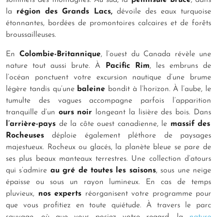
sommets des montagnes. Au sud, la
péninsule Bruce
, dans
la
région des Grands Lacs,
dévoile des eaux turquoise
étonnantes, bordées de promontoires calcaires et de forêts
broussailleuses.
En
Colombie-Britannique
, l’ouest du Canada révèle une
nature tout aussi brute. À
Pacific Rim
, les embruns de
l’océan ponctuent votre excursion nautique d’une brume
légère tandis qu’une
baleine
bondit à l’horizon. À l’aube, le
tumulte des vagues accompagne parfois l’apparition
tranquille d’un
ours noir
longeant la lisière des bois. Dans
l’arrière-pays
de la côte ouest canadienne, le
massif des
Rocheuses
déploie également pléthore de paysages
majestueux. Rocheux ou glacés, la planète bleue se pare de
ses plus beaux manteaux terrestres. Une collection d’atours
qui s’admire
au gré de toutes les saisons
, sous une neige
épaisse ou sous un rayon lumineux. En cas de temps
pluvieux,
nos experts
réorganisent votre programme pour
que vous profitiez en toute quiétude. À travers le parc