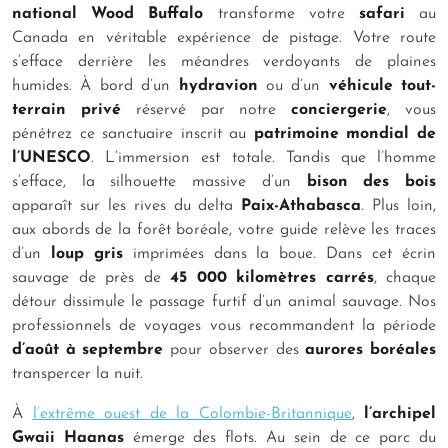
national Wood Buffalo
transforme votre
safari
au
Canada en véritable expérience de pistage. Votre route
s’efface derrière les méandres verdoyants de plaines
humides. À bord d’un
hydravion
ou d’un
véhicule tout-
terrain privé
réservé par notre
conciergerie
, vous
pénétrez ce sanctuaire inscrit au
patrimoine mondial de
l’UNESCO
. L’immersion est totale. Tandis que l’homme
s’efface, la silhouette massive d’un
bison des bois
apparaît sur les rives du delta
Paix-Athabasca
. Plus loin,
aux abords de la forêt boréale, votre guide relève les traces
d’un
loup gris
imprimées dans la boue. Dans cet écrin
sauvage de près de
45 000 kilomètres carrés
, chaque
détour dissimule le passage furtif d’un animal sauvage. Nos
professionnels de voyages vous recommandent la période
d’août à septembre
pour observer des
aurores boréales
transpercer la nuit.
À
l’extrême ouest de la Colombie-Britannique
,
l’archipel
Gwaii Haanas
émerge des flots. Au sein de ce parc du