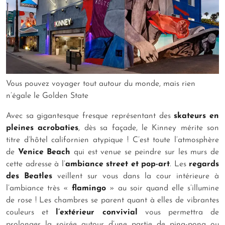
Vous pouvez voyager tout autour du monde, mais rien
n’égale le Golden State
Avec sa gigantesque fresque représentant des
skateurs en
pleines acrobaties
, dès sa façade, le Kinney mérite son
titre d’hôtel californien atypique ! C’est toute l’atmosphère
de
Venice Beach
qui est venue se peindre sur les murs de
cette adresse à l’
ambiance street et pop-art
. Les
regards
des Beatles
veillent sur vous dans la cour intérieure à
l’ambiance très «
flamingo
» au soir quand elle s’illumine
de rose ! Les chambres se parent quant à elles de vibrantes
couleurs et
l’extérieur convivial
vous permettra de
prolonger la soirée autour d’une partie de ping-pong ou