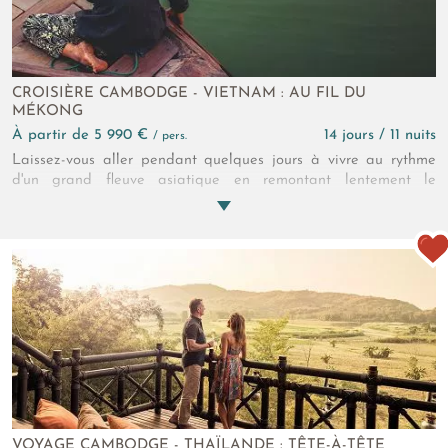
CROISIÈRE CAMBODGE - VIETNAM : AU FIL DU
MÉKONG
à partir de 5 990 €
14 jours / 11 nuits
/ pers.
Laissez-vous aller pendant quelques jours à vivre au rythme
d'un grand fleuve asiatique en remontant lentement le
Mékong. Depuis votre confortable cabine, vous voyez défiler
villages, scènes de vie, temples enfouis dans la jungle, nuées
d'oiseaux multicolores. Un rêve ?
VOYAGE CAMBODGE - THAÏLANDE : TÊTE-À-TÊTE