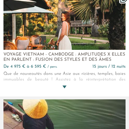
VOYAGE VIETNAM - CAMBODGE : AMPLITUDES X ELLES
EN PARLENT : FUSION DES STYLES ET DES ÂMES
de 4 975 € à 6 595 €
15 jours / 12 nuits
/ pers.
Que de nouveautés dans une Asie aux rizières, temples, baies
immuables de beauté ! Assistez à la réinterprétation des
saveurs par la street-food. Appréciez une génération hôtelière
qui concilie patrimoine avec chic écoresponsable. Et, à l’instar
de la famille de Coralie du blog et compte Instagram Elles en
Parlent pour qui a été créé ce circuit Vietnam - Cambodge de
15 jours, appréhendez la dualité du présent des ethnies dans
les campagnes !