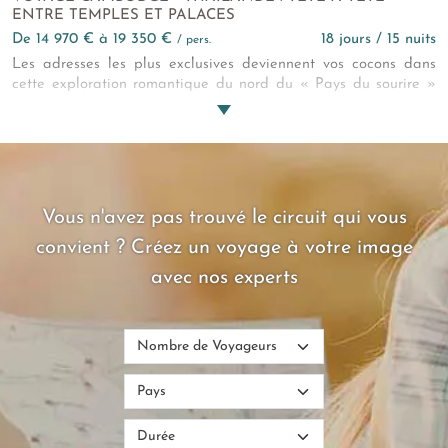
ENTRE TEMPLES ET PALACES
de 14 970 € à 19 350 €
18 jours / 15 nuits
/ pers.
Les adresses les plus exclusives deviennent vos cocons dans
cette exploration romantique du nord du « Pays du sourire »
couplée aux campagnes et rivages cambodgiens. Jour après
jour, les temples bouddhistes et khmers se révèlent sous un
profil sacré depuis une montgolfière ou une luxueuse voiture
vintage… Un regard neuf sur l’éternel, à chaque instant, le pari
de ce circuit Thaïlande - Cambodge aussi hédoniste que
spirituel !
Vous n'avez pas trouvé le circuit qui vous
convient ? Créez un voyage à votre image
avec nos experts