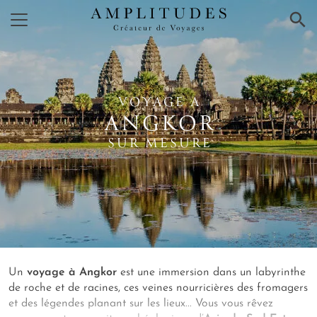
×
VOYAGE A
ANGKOR
SUR MESURE
Un
voyage à Angkor
est une immersion dans un labyrinthe
de roche et de racines, ces veines nourricières des fromagers
et des légendes planant sur les lieux... Vous vous rêvez