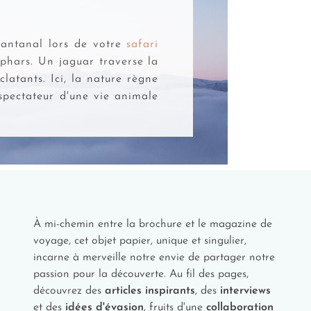
Pantanal lors de votre
safari
uphars. Un jaguar traverse la
clatants. Ici, la nature règne
 spectateur d'une vie animale
À mi-chemin entre la brochure et le magazine de
voyage, cet objet papier, unique et singulier,
incarne à merveille notre envie de partager notre
passion pour la découverte. Au fil des pages,
découvrez des
articles inspirants
, des
interviews
et des
idées d'évasion
, fruits d'une
collaboration