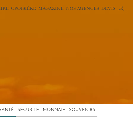
AIRE
CROISIÈRE
MAGAZINE
NOS AGENCES
DEVIS
SANTÉ
SÉCURITÉ
MONNAIE
SOUVENIRS