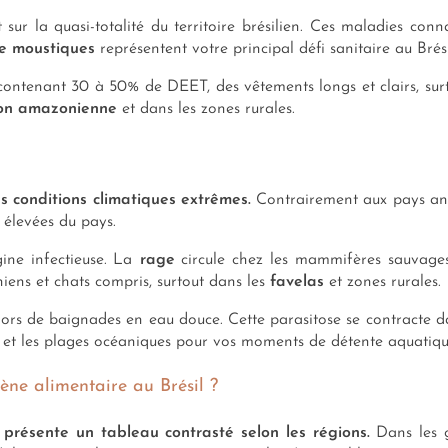
sur la quasi-totalité du territoire brésilien. Ces maladies conn
e moustiques
représentent votre principal défi sanitaire au Brési
 contenant 30 à 50% de DEET, des vêtements longs et clairs, sur
ion amazonienne
et dans les zones rurales.
es conditions climatiques extrêmes.
Contrairement aux pays andi
 élevées du pays.
gine infectieuse. La
rage
circule chez les mammifères sauvage
hiens et chats compris, surtout dans les
favelas
et zones rurales.
ors de baignades en eau douce. Cette parasitose se contracte dan
tées et les plages océaniques pour vos moments de détente aquatiqu
iène alimentaire au Brésil ?
l présente un tableau contrasté selon les régions.
Dans les 