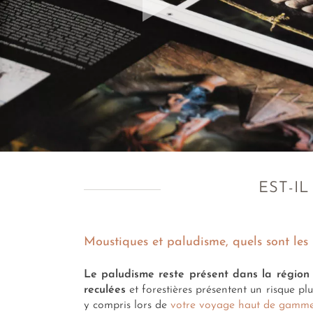
EST-I
Moustiques et paludisme, quels sont les 
Le paludisme reste présent dans la régio
reculées
et forestières présentent un risque pl
y compris lors de
votre voyage haut de gamme