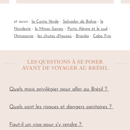
et aussi :
la Costa Verde
-
Salvador de Bahia
-
le
Nordeste
-
le Minas Gerais
-
Porto Alegre et le sud
-
l'Amazonie
-
les chutes d'Iguazú
-
Brasilia
-
Cabo Frio
LES QUESTIONS À SE POSER
AVANT DE VOYAGER AU BRÉSIL
Quels mois privilégier pour aller au Brésil ?
Étonnant patchwork,
le Brésil se visite toute l'année
selon les régions choisies
. La saison sèche de mai à
Quels sont les risques et dangers sanitaires ?
septembre révèle l'Amazonie et le Pantanal avec une
Aucun vaccin n’est obligatoire depuis l’Europe, mais les
faune concentrée, des plages du Nordeste ensoleillées
rappels de base, ainsi que les vaccins hépatites A/B,
Faut-il un visa pour s'y rendre ?
et des températures agréables. La saison des pluies de
typhoïde et surtout fièvre jaune en Amazonie ou au