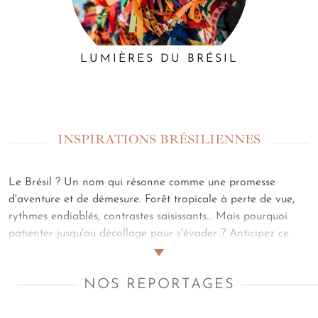
LUMIÈRES DU BRÉSIL
INSPIRATIONS BRÉSILIENNES
Le Brésil ? Un nom qui résonne comme une promesse
d'aventure et de démesure. Forêt tropicale à perte de vue,
rythmes endiablés, contrastes saisissants… Mais pourquoi
patienter jusqu'au décollage pour s'évader ? Anticipez ce
grand frisson. Plongez dans nos carnets de route, feuilletez
les romans qui capturent l'âme brésilienne, visionnez les
NOS REPORTAGES
films qui en révèlent toute la splendeur. Le voyage
commence maintenant, bien avant d'embarquer.