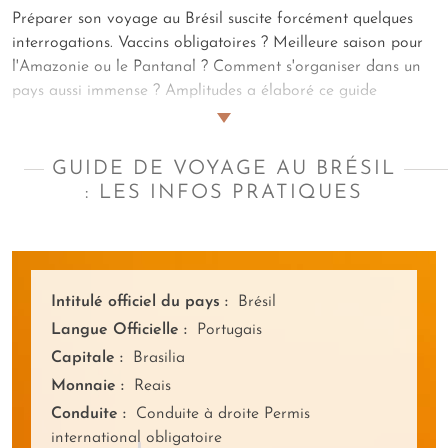
Préparer son voyage au Brésil suscite forcément quelques
interrogations. Vaccins obligatoires ? Meilleure saison pour
l'Amazonie ou le Pantanal ? Comment s'organiser dans un
pays aussi immense ? Amplitudes a élaboré ce guide
pratique pour transformer vos questions en certitudes.
Formalités administratives, conseils santé, variations
climatiques d'une région à l'autre, richesses gastronomiques,
GUIDE DE VOYAGE AU BRÉSIL
merveilles naturelles incontournables… L'essentiel est réuni
: LES INFOS PRATIQUES
ici.
Nos spécialistes du Brésil à l’écoute de sa voz intérieure
ont compilé ces repères indispensables pour que votre
découverte brésilienne soit fluide et épanouissante. Et parce
qu'un voyage réussi ne se limite pas à sa préparation, notre
Intitulé officiel du pays :
Brésil
conciergerie reste disponible sur place, attentive au bon
Langue Officielle :
Portugais
déroulement de chaque moment de votre périple brésilien.
Capitale :
Brasilia
Monnaie :
Reais
Conduite :
Conduite à droite Permis
international obligatoire