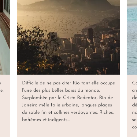
o
Difficile de ne pas citer Rio tant elle occupe
Co
e.
l'une des plus belles baies du monde.
cr
Surplombée par le Cristo Redentor, Rio de
de
Janeiro mêle folie urbaine, longues plages
dé
de sable fin et collines verdoyantes. Riches,
na
bohèmes et indigents…
so
co