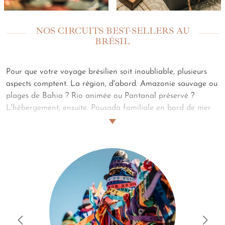
NOS CIRCUITS BEST-SELLERS AU
BRÉSIL
Pour que votre voyage brésilien soit inoubliable, plusieurs
aspects comptent. La région, d'abord. Amazonie sauvage ou
plages de Bahia ? Rio animée ou Pantanal préservé ?
L'hébergement, ensuite. Pousada familiale en bord de mer
ou lodge écologique en forêt ? Boutique-hôtel urbain ou
fazenda historique ? Les expériences, enfin. Samba et
carnaval ou observation de la faune ? Randonnées en
jungle, découvertes culinaires ou rencontres avec les
communautés locales ? Pour vous guider, voici nos circuits
emblématiques. Les plus authentiques. Histoire de s'en
inspirer pour tout ou partie.