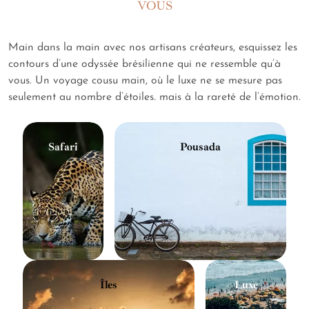
VOUS
de l'étoile dénonce avec ironie cruelle et
tendresse l'exclusion et les injustices sociales.
Main dans la main avec nos artisans créateurs, esquissez les
contours d’une odyssée brésilienne qui ne ressemble qu’à
vous. Un voyage cousu main, où le luxe ne se mesure pas
seulement au nombre d’étoiles, mais à la rareté de l’émotion.
Safari
Pousada
Îles
Luxe