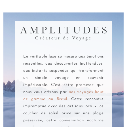
le pays ? Le réal brésilien
La monnaie officielle du Brésil est le
réal brésilien
,
symbolisé par
R$
et identifié par le code international
BRL
.
Cette devise se subdivise en 100 centavos, à l'image de nos
AMPLITUDES
euros et centimes.
Créateur de Voyage
Les
pièces
en circulation comprennent les valeurs de 5, 10,
25, 50 centavos ainsi qu'1 réal. Les
billets
se déclinent en
Le véritable luxe se mesure aux émotions
coupures de 2, 5, 10, 20, 50, 100 et 200 reais. Chaque billet
ressenties, aux découvertes inattendues,
arbore des couleurs vives et met à l'honneur la faune
brésilienne : colibris, tortues, jaguars et autres animaux
aux instants suspendus qui transforment
emblématiques du pays que l'on croise en safari.
un simple voyage en souvenir
impérissable. C'est cette promesse que
Cette diversité de coupures facilite vos transactions
nous vous offrons par
nos voyages haut
quotidiennes, des petits achats de rue aux
prix
plus
de gamme au Brésil
. Cette rencontre
conséquents dans les restaurants ou boutiques.
impromptue avec des artisans locaux, ce
Système de conversion : quel est le cours Euro Vs
coucher de soleil privé sur une plage
Real ?
préservée, cette conversation nocturne