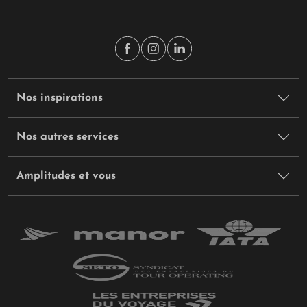
Les établissements haut de gamme de Rio ou São Paulo
l'accès est payant, les tarifs restent modiques :
20 à 40 reais
acceptent parfois les pourboires par carte, mais les espèces
pour la plupart des attractions emblématiques comme le
restent privilégiées pour ce geste personnel d'appréciation.
Christ Rédempteur ou le Pain de Sucre. Parfait pour
visiter
São Paulo à l'échelle des gratte-ciel de Sampa et des
quartiers historiques du Centro
.
Nos inspirations
Nos autres services
Amplitudes et vous