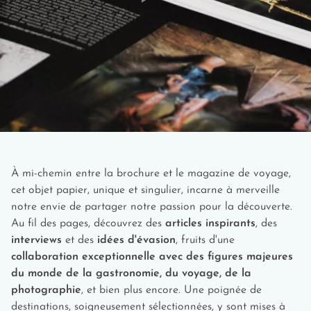
mangroves de leurs nuées écarlates.
ouistitis sautent de branche en branche sous les palmiers
impériaux, tandis que les capucins explorent les allées
Cette grande diversité aviaire transforme chaque région en
ombragées. La forêt de Tijuca, plus grande forêt urbaine au
sanctuaire ornithologique. Des flamants roses des lagunes
monde, abrite également ces acrobates aux pelages variés.
côtières aux perroquets multicolores de l'Amazonie, le Brésil
offre aux amoureux de la nature un spectacle aérien d'une
Ces primates urbains fascinent par leur adaptabilité.
beauté saisissante.
Attention, ne les nourrissez jamais, car cette pratique
menace leur santé et perturbe leur comportement naturel.
TIPS
À mi-chemin entre la brochure et le magazine de voyage,
Impensable
de prévoir votre valise pour le Brésil
cet objet papier, unique et singulier, incarne à merveille
sans penser à y glisser votre paire de jumelles,
notre envie de partager notre passion pour la découverte.
indispensables pour une bonne observation du
Au fil des pages, découvrez des
articles inspirants
, des
splendide ara rouge.
interviews
et des
idées d'évasion
, fruits d'une
collaboration exceptionnelle avec des figures majeures
du monde de la gastronomie, du voyage, de la
Et quid des animaux dangereux ?
photographie
, et bien plus encore. Une poignée de
destinations, soigneusement sélectionnées, y sont mises à
Le Brésil abrite une biodiversité exceptionnelle qui mérite