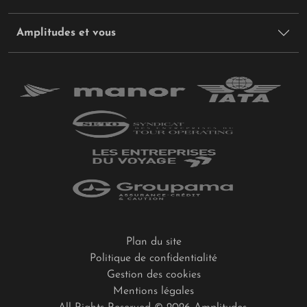
Ses orchidées multicolores parent les troncs moussus tandis
que le pau-brasil emblématique déploie ses essences rares.
Amplitudes et vous
Broméliacées géantes et fougères arborescentes composent
une mosaïque végétale où chaque essence raconte l'histoire
d'une évolution isolée depuis des millénaires.
Tragiquement réduite à seulement 12% de sa superficie
originelle, cette cathédrale végétale subit une déforestation
dramatique. Plus de 80% des arbres endémiques figurent
désormais sur la liste des espèces menacées, transformant
chaque fragment forestier en sanctuaire d'une richesse
végétale irremplaçable.
Plan du site
Politique de confidentialité
3 sites naturels et rares à voir au Brésil
Gestion des cookies
Mentions légales
Le parc national de l'Iguaçu
déploie ses 275 cascades