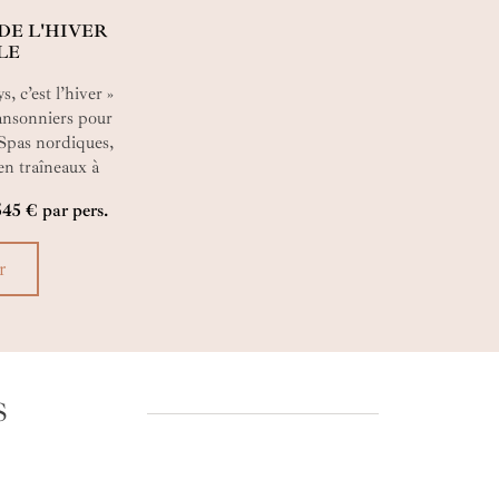
DE L'HIVER
LE
, c’est l’hiver »
ansonniers pour
 Spas nordiques,
en traîneaux à
bec pendant l’hiver,
545 € par pers.
son sied
e terre !
r
S