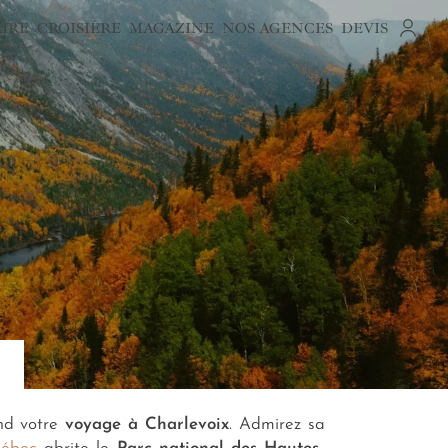
AIRE
CROISIÈRE
MAGAZINE
NOS AGENCES
DEVIS
nd votre
voyage à Charlevoix
. Admirez sa