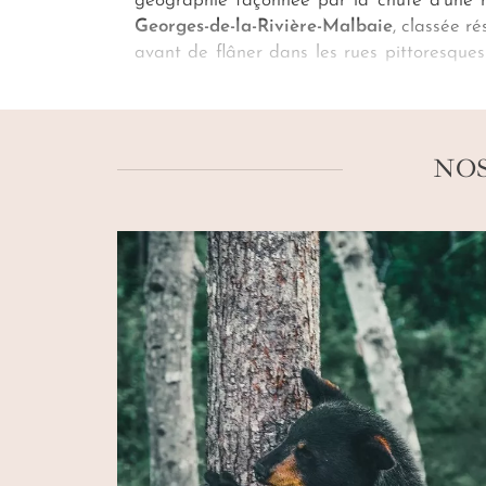
géographie façonnée par la chute d’une m
Georges-de-la-Rivière-Malbaie
, classée r
avant de flâner dans les rues pittoresque
une aventure en motoneige au cœur des pays
de l’
Isle-aux-Coudres
. Enfin, embarquez 
Tadoussac
, plus vieux village du pays.
NOS