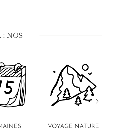
: NOS
MAINES
VOYAGE NATURE
VO