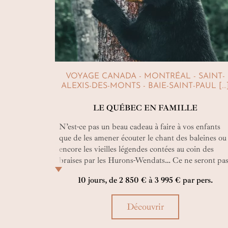
VOYAGE CANADA - MONTRÉAL - SAINT-
ALEXIS-DES-MONTS - BAIE-SAINT-PAUL [...
LE QUÉBEC EN FAMILLE
N’est-ce pas un beau cadeau à faire à vos enfants
que de les amener écouter le chant des baleines ou
encore les vieilles légendes contées au coin des
braises par les Hurons-Wendats… Ce ne seront pa
les seuls souvenirs qu’ils garderont à jamais de ce
10 jours, de 2 850 € à 3 995 € par pers.
voyage au Canada en famille !
Découvrir