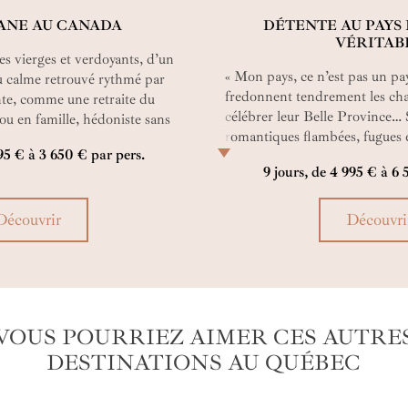
ANE AU CANADA
DÉTENTE AU PAYS 
VÉRITAB
s vierges et verdoyants, d’un
« Mon pays, ce n’est pas un pays
du calme retrouvé rythmé par
fredonnent tendrement les ch
nte, comme une retraite du
célébrer leur Belle Province…
ou en famille, hédoniste sans
romantiques flambées, fugues 
 mais remplie de moments
995 € à 3 650 € par pers.
chiens… Avec ce voyage au Qué
 hors du temps ? Ici commence
9 jours, de 4 995 € à 6 
vous allez voir comme cette sai
 wild" !
effectivement à merveille à cett
Découvrir
Découvri
VOUS POURRIEZ AIMER CES AUTRE
DESTINATIONS AU QUÉBEC