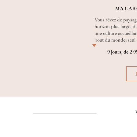
MA CAB
Vous rêvez de paysage
horizon plus large, 
une culture accueilla
bout du monde, seul 
l’être complètement
9 jours, de 2 
suspendus, libres et
votre voyage "into the