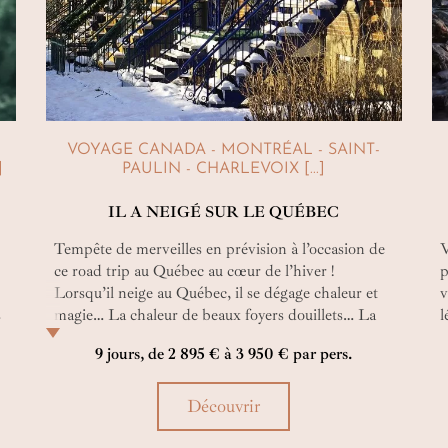
VOYAGE CANADA - MONTRÉAL - SAINT-
]
PAULIN - CHARLEVOIX [...]
IL A NEIGÉ SUR LE QUÉBEC
Tempête de merveilles en prévision à l’occasion de
V
ce road trip au Québec au cœur de l’hiver !
p
Lorsqu’il neige au Québec, il se dégage chaleur et
v
s
magie… La chaleur de beaux foyers douillets… La
l
magie de formidables activités au grand air… Deux
9 jours, de 2 895 € à 3 950 € par pers.
facettes à expérimenter pleinement avec cet
autotour !
Découvrir