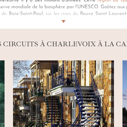
étéorite il y a des millions d’années. Cette
région du Q
éserve mondiale de la biosphère par l’UNESCO. Goûtez aux p
s de
Baie-Saint-Paul
, sur les rives du
fleuve Saint Laurent
ages enneigés. Notre conciergerie vous organise un survol d
à bord du
Train de Charlevoix
pour conclure ce
voyage à 
 CIRCUITS À CHARLEVOIX À LA C