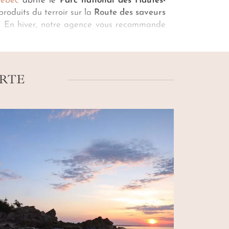
uébec
abrite le
Parc national des Hautes-
roduits du terroir sur la
Route des saveurs
. En hiver, notre agence vous recommande
e la région, suivi d’une visite des moulins
Charlevoix sur mesure
, avant de rejoindre
ARTE