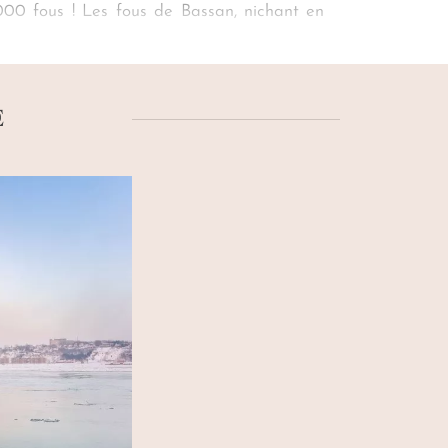
0 000 fous ! Les fous de Bassan, nichant en
nde. Mais peut-être préférez-vous le chant
et du nouveau monde…
E