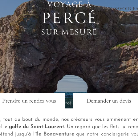
VOYAGE À
×
DESTINATIONS
INSPIRATIONS
SAVOIR-F
PERCÉ
SUR MESURE
Prendre un rendez-vous
Demander un devis
ence de voyage Canada
Percé
e
, tout au bout du monde, nos créateurs vous emmènent e
d le
golfe du Saint-Laurent
. Un regard que les flots lui re
étend jusqu’à l’
île Bonaventure
que notre conciergerie vou