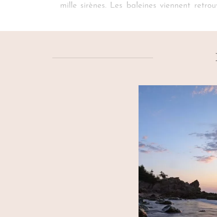
mille sirènes. Les baleines viennent retro
compagnie des macareux et des mouettes po
de la
Rivière Émeraude
? Votre
voyage à 