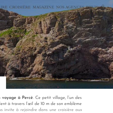
AIRE
CROISIÈRE
MAGAZINE
NOS AGENCES
DEVIS
n
voyage à Percé
. Ce petit village, l’un des
ndent à travers l’œil de 10 m de son emblème
s invite à rejoindre dans une croisière aux