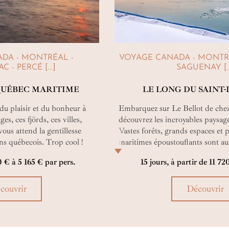
DA - MONTRÉAL -
VOYAGE CANADA - MONTRÉ
 - PERCÉ [...]
SAGUENAY [..
 QUÉBEC MARITIME
LE LONG DU SAINT
du plaisir et du bonheur à
Embarquez sur Le Bellot de che
ges, ces fjörds, ces villes,
découvrez les incroyables paysa
ous attend la gentillesse
Vastes forêts, grands espaces et
ns québecois. Trop cool !
maritimes époustouflants sont au
Puis, visitez la côte nord-est des
0 € à 5 165 € par pers.
15 jours, à partir de 11 72
le long du fleuve Saint-Laurent lo
croisière qui mêle détente et déc
extraordinaires.
couvrir
Découvrir