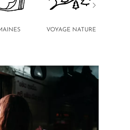
MAINES
VOYAGE NATURE
VO