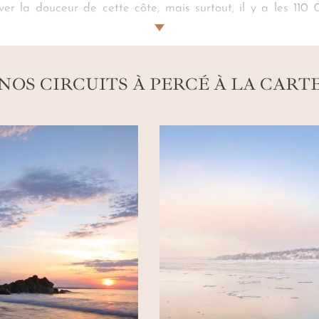
uver la douceur de cette côte, mais surtout, il y a les 11
ur former ensemble l’une des plus grandes colonies au mo
Percé sur mesure
est à la croisée des contes de l’ancien 
NOS CIRCUITS À PERCÉ À LA CART