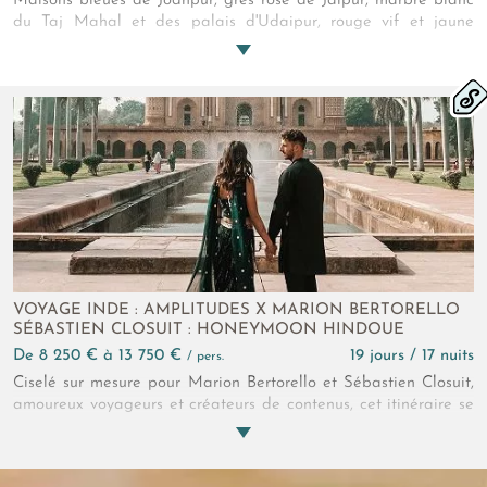
Maisons bleues de Jodhpur, grès rose de Jaipur, marbre blanc
du Taj Mahal et des palais d'Udaipur, rouge vif et jaune
éclatant des turbans et saris, au pays des guerriers Râjputs,
des forteresses imposantes et des somptueux palais, les
couleurs se livrent à une véritable symphonie...
VOYAGE INDE : AMPLITUDES X MARION BERTORELLO
SÉBASTIEN CLOSUIT : HONEYMOON HINDOUE
de 8 250 € à 13 750 €
19 jours / 17 nuits
/ pers.
Ciselé sur mesure pour Marion Bertorello et Sébastien Closuit,
amoureux voyageurs et créateurs de contenus, cet itinéraire se
veut joyau. Une alliance précisément de monuments de
légende et de rencontres locales immersives. Une lune de miel
en Inde sensible, atypique dont vous allez adorer les mille et