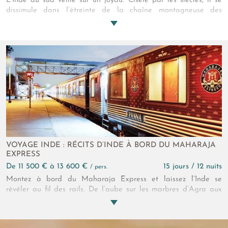
L’Inde du sud veille sur un joyau. Ciselé par les siècles, il se
dissimule dans l’étreinte de la chaîne montagneuse des
Western Ghats et de la mer d’Arabie. Ses reflets étincellent sur
les temples ornementés, sur le feuillage luisant de mousson des
tournesols… Son nom porte un parfum de café et de safran…
Bienvenue dans un voyage au Karnataka.
VOYAGE INDE : RÉCITS D’INDE À BORD DU MAHARAJA
EXPRESS
de 11 500 € à 13 600 €
15 jours / 12 nuits
/ pers.
Montez à bord du Maharaja Express et laissez l’Inde se
révéler au fil des rails. De l’aube sur les marbres d’Agra aux
nuits feutrées du Rajasthan, le paysage glisse, change,
s’intensifie. Plus loin, Mumbai bouscule le regard avant que
Goa n’ouvre une dernière page, solaire et lente, entre