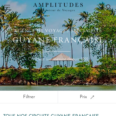
×
AGENCE DE VOYAGES SPÉCIALISTE
GUYANE FRANÇAISE
Créateur sur mesure depuis 1991
Filtrer
Prix