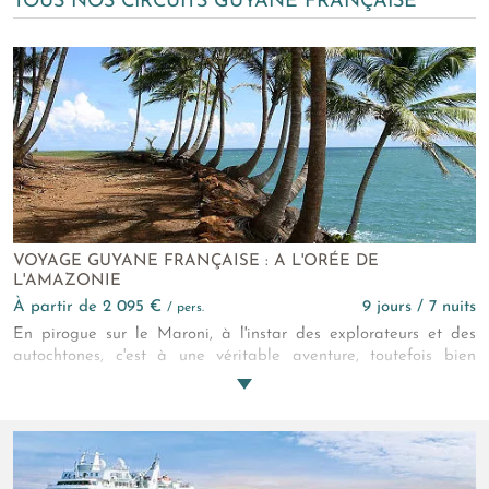
TOUS NOS CIRCUITS GUYANE FRANÇAISE
VOYAGE GUYANE FRANÇAISE : A L'ORÉE DE
L'AMAZONIE
à partir de 2 095 €
9 jours / 7 nuits
/ pers.
En pirogue sur le Maroni, à l'instar des explorateurs et des
autochtones, c'est à une véritable aventure, toutefois bien
encadrée et avec le plus de confort possible, que nous vous
invitons. On n'oublie pas ce style de voyage.