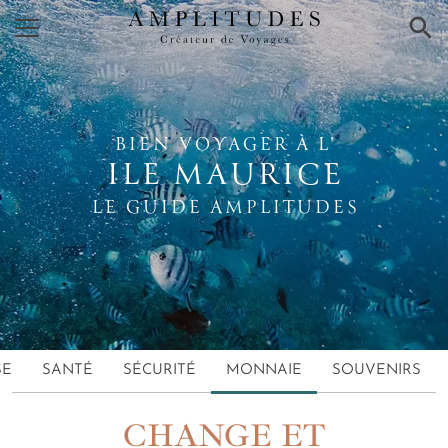
×
BIEN VOYAGER À L'
ILE MAURICE
LE GUIDE AMPLITUDES
SE
SANTÉ
SÉCURITÉ
MONNAIE
SOUVENIRS
CHANGE ET