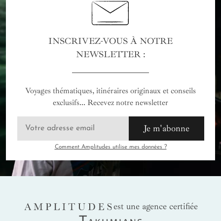
L'excellence du service mauricien mérite cette attention,
d'autant que les salaires locaux restent modestes malgré la
qualité irréprochable des prestations offertes.
INSCRIVEZ-VOUS À NOTRE
NEWSLETTER :
Voyages thématiques, itinéraires originaux et conseils
exclusifs... Recevez notre newsletter
Je m'abonne
Comment Amplitudes utilise mes données ?
AMPLITUDES
est une agence certifiée
Takumians