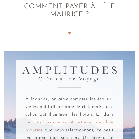
COMMENT PAYER À L'ÎLE
MAURICE ?
Quelle est la monnaie locale officielle utilisée à l'île
Maurice ?
La
roupie mauricienne
constitue la monnaie officielle de
l'île Maurice. Reconnaissable par son symbole
Rs
et son
code international MUR, elle se décline en plusieurs
AMPLITUDES
coupures. Vous découvrirez des
billets de 25, 50, 100, 200,
Créateur de Voyage
500, 1000 et 2000 roupies
, chacun arborant des couleurs
distinctes et des motifs représentant le patrimoine mauricien.
Les
pièces de 5, 10 et 20 roupies
complètent ce système
À Maurice, on aime compter les étoiles…
monétaire, accompagnées de petites coupures en centimes
Celles qui brillent dans le ciel, mais aussi
appelées localement "sous".
celles qui illuminent les hôtels. Et dans
Système de conversion MUR en euro : quelle est la
les établissements 4 étoiles de l’île
valeur de 1 euro en roupies mauriciennes ?
Maurice
que nous sélectionnons, ce petit
jeu prend tout son sens. Un niveau de