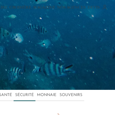
AIRE
CROISIÈRE
MAGAZINE
NOS AGENCES
DEVIS
SANTÉ
SÉCURITÉ
MONNAIE
SOUVENIRS