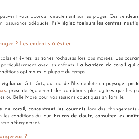
peuvent vous aborder directement sur les plages. Ces vendeurs
é ni assurance adéquate.
Privilégiez toujours les centres nauti
nger ? Les endroits à éviter
cales et évitez les zones rocheuses lors des marées. Les coura
 particulièrement avec les enfants.
La barrière de corail qui 
nditions optimales la plupart du temps.
vigilance
. Gris Gris, au sud de l'île, déploie un paysage spect
urs
, présente également des conditions plus agitées que les p
 ou Belle Mare pour vos sessions aquatiques en famille.
e de corail, concentrent les courants
lors des changements d
n les conditions du jour.
En cas de doute, consultez les maît
votre hébergement.
dangereux ?