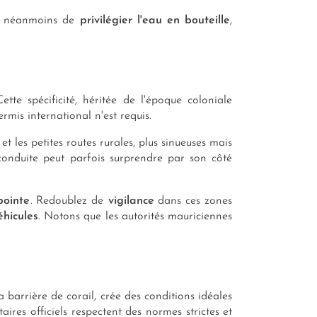
ons néanmoins de
privilégier l'eau en bouteille
,
tte spécificité, héritée de l'époque coloniale
rmis international n'est requis.
et les petites routes rurales, plus sinueuses mais
 conduite peut parfois surprendre par son côté
pointe
. Redoublez de
vigilance
dans ces zones
éhicules
. Notons que les autorités mauriciennes
a barrière de corail, crée des conditions idéales
res officiels respectent des normes strictes et