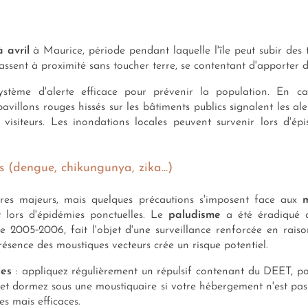
 avril
à Maurice, période pendant laquelle l'île peut subir des t
 passent à proximité sans toucher terre, se contentant d'apporter 
ystème d'alerte efficace pour prévenir la population. En ca
pavillons rouges hissés sur les bâtiments publics signalent les al
 visiteurs. Les inondations locales peuvent survenir lors d'épi
s (dengue, chikungunya, zika...)
ires majeurs, mais quelques précautions s'imposent face aux
lors d'épidémies ponctuelles. Le
paludisme
a été éradiqué d
de 2005‑2006, fait l'objet d'une surveillance renforcée en ra
présence des moustiques vecteurs crée un risque potentiel.
les
: appliquez régulièrement un répulsif contenant du DEET, p
 et dormez sous une moustiquaire si votre hébergement n'est pas
es mais efficaces.