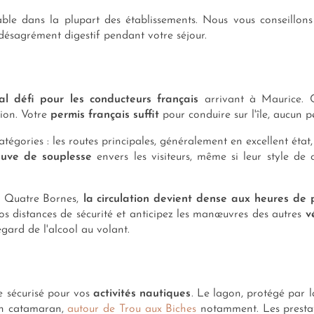
table dans la plupart des établissements. Nous vous conseill
t désagrément digestif pendant votre séjour.
al défi pour les conducteurs français
arrivant à Maurice. Ce
ion. Votre
permis français suffit
pour conduire sur l'île, aucun pe
égories : les routes principales, généralement en excellent état, 
euve de souplesse
envers les visiteurs, même si leur style de
u Quatre Bornes,
la circulation devient dense aux heures de 
vos distances de sécurité et anticipez les manœuvres des autres
v
gard de l'alcool au volant.
e sécurisé pour vos
activités nautiques
. Le lagon, protégé par l
 en catamaran,
autour de Trou aux Biches
notamment. Les prestatai