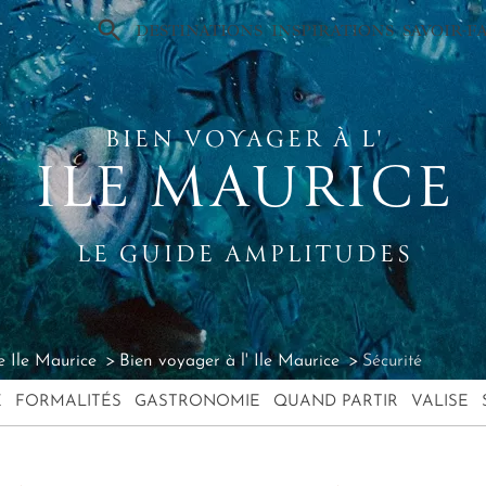
×
DESTINATIONS
INSPIRATIONS
SAVOIR-F
BIEN VOYAGER À L'
ILE MAURICE
LE GUIDE AMPLITUDES
 Ile Maurice
Bien voyager à l' Ile Maurice
Sécurité
E
FORMALITÉS
GASTRONOMIE
QUAND PARTIR
VALISE