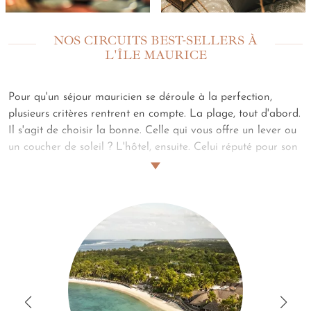
NOS CIRCUITS BEST-SELLERS À
L'ÎLE MAURICE
Pour qu'un séjour mauricien se déroule à la perfection,
plusieurs critères rentrent en compte. La plage, tout d'abord.
Il s'agit de choisir la bonne. Celle qui vous offre un lever ou
un coucher de soleil ? L'hôtel, ensuite. Celui réputé pour son
golf ou son spa ? Les pieds dans l'eau ou la tête dans les
filaos ? Les activités, enfin. Plongées, snorkeling ou
randonnées ? Cours de cuisine, croisières ou visites de
marchés ? Pour vous aider à faire un choix, voici nos séjours
iconiques. Les plus plébiscités. Adoptez-les ou demandez-
nous une escapade personnalisée.