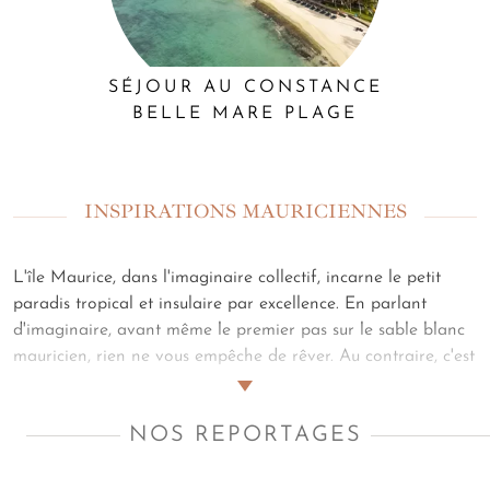
SÉJOUR AU CONSTANCE
BELLE MARE PLAGE
INSPIRATIONS MAURICIENNES
L'île Maurice, dans l'imaginaire collectif, incarne le petit
paradis tropical et insulaire par excellence. En parlant
d'imaginaire, avant même le premier pas sur le sable blanc
mauricien, rien ne vous empêche de rêver. Au contraire, c'est
tout indiqué pour nourrir cette attente délicieuse. Pour cela,
nous avons rassemblé pour vous nos reportages et articles
NOS REPORTAGES
de blog, ainsi qu'une sélection de livres et de films autour de
l'île Maurice.