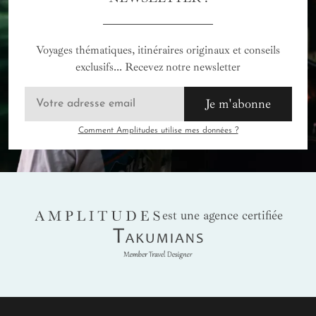
orchestre des expériences uniques gravées à jamais.
Voyages thématiques, itinéraires originaux et conseils
exclusifs... Recevez notre newsletter
Je m'abonne
Comment Amplitudes utilise mes données ?
AMPLITUDES
est une agence certifiée
Takumians