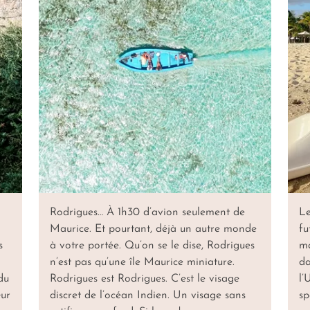
Rodrigues… À 1h30 d’avion seulement de
Le
Maurice. Et pourtant, déjà un autre monde
fu
s
à votre portée. Qu’on se le dise, Rodrigues
ma
n’est pas qu’une île Maurice miniature.
da
du
Rodrigues est Rodrigues. C’est le visage
l’
œur
discret de l’océan Indien. Un visage sans
sp