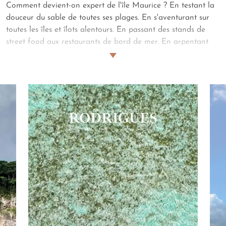
Comment devient-on expert de l'île Maurice ? En testant la
douceur du sable de toutes ses plages. En s'aventurant sur
toutes les îles et îlots alentours. En passant des stands de
street food aux restaurants de bord de mer. En arpentant
ses golfs, ses sentiers et chemins de randonnée. C'est comme
ça que Jean-Marc est devenu l'un de nos spécialistes de
cette île enchantée. Il vous livre, ici, ses coups de cœur.
RODRIGUES