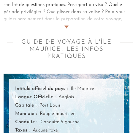
son lot de questions pratiques. Passeport ou visa ? Quelle
période privilégier ? Que glisser dans sa valise ? Pour vous
guider sereinement dans la préparation de votre voyage,
Amplitudes,
agence spécialiste de l'île Maurice
, a conçu ce
guide complet. Formalités d'entrée, recommandations
sanitaires, climat selon les saisons, découvertes culinaires,
GUIDE DE VOYAGE À L'ÎLE
trésors naturels et souvenirs à rapporter... Tout ce qu'il faut
MAURICE : LES INFOS
savoir se trouve ici. Nos artisans du sur mesure ont
PRATIQUES
rassemblé ces informations essentielles pour que votre séjour
mauricien se déroule en toute tranquillité. Et parce que votre
sérénité ne s'arrête pas au moment du départ, notre service
de conciergerie vous accompagne une fois sur place, veillant
Intitulé officiel du pays :
Ile Maurice
au bon déroulement de chaque étape de votre aventure
Langue Officielle :
Anglais
dans l'océan Indien.
Capitale :
Port Louis
Monnaie :
Roupie mauricien
Conduite :
Conduite à gauche
Taxes :
Aucune taxe