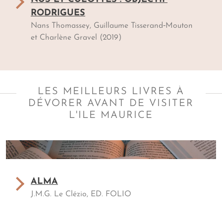
invite à repenser l’évasion et à préserver ce
RODRIGUES
« paradis retrouvé ».
Nans Thomassey, Guillaume Tisserand‑Mouton
et Charlène Gravel (2019)
Dans cette aventure documentaire, Nans et
Mouts débarquent nus et sans argent à
Rodrigues. Leur objectif : offrir un cadeau à
la doyenne de l’île. En chemin, ils
LES MEILLEURS LIVRES À
rencontrent les Rodriguais, explorent les
DÉVORER AVANT DE VISITER
secrets de la longévité et partagent des
L'ILE MAURICE
moments d’humanité.
ALMA
J.M.G. Le Clézio, ED. FOLIO
Deux destins s’entrelacent : Jérémie,