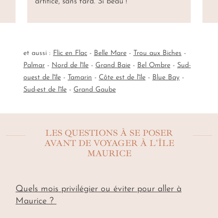
artifice, sans fard. Si beau !
et aussi :
Flic en Flac
-
Belle Mare
-
Trou aux Biches
-
Palmar
-
Nord de l'île
-
Grand Baie
-
Bel Ombre
-
Sud-
ouest de l'île
-
Tamarin
-
Côte est de l'île
-
Blue Bay
-
Sud-est de l'île
-
Grand Gaube
LES QUESTIONS À SE POSER
AVANT DE VOYAGER À L'ÎLE
MAURICE
Quels mois privilégier ou éviter pour aller à
Maurice ?