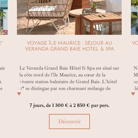
*
VOYAGE ÎLE MAURICE : SÉJOUR AU
VO
VERANDA GRAND BAIE HOTEL & SPA
aie
Le Veranda Grand Baie Hôtel & Spa est situé sur
Ni
la côte nord de l’île Maurice, au cœur de la
Ma
ù
vivante station balnéaire de Grand Baie. L'hôtel
ac
de
4* se distingue par son charmant mélange de
dé
t
maisons coloniales blanches et de cases créoles
em
colorées, créant une atmosphère intime et
so
7 jours, de 1 300 € à 2 850 € par pers.
décontractée à l'image de l'art de vivre
la
mauricien. Gastronomie raffinée, hébergements
Découvrir
confortables et cadre tropical, le Veranda Grand
Baie est un havre de paix au cœur de la mythique
Grand Baie.