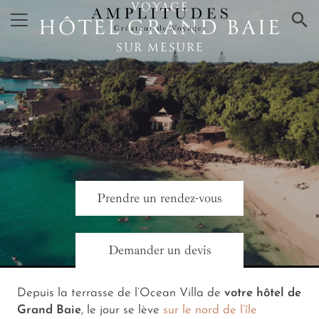
VOYAGE
×
HÔTEL GRAND BAIE
SUR MESURE
Prendre un rendez-vous
Demander un devis
Depuis la terrasse de l’Ocean Villa de
votre hôtel de
Grand Baie
, le jour se lève
sur le nord de l’île