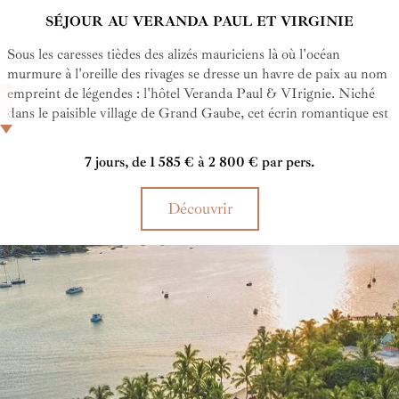
SÉJOUR AU VERANDA PAUL ET VIRGINIE
Sous les caresses tièdes des alizés mauriciens là où l'océan
murmure à l'oreille des rivages se dresse un havre de paix au nom
empreint de légendes : l'hôtel Veranda Paul & VIrignie. Niché
dans le paisible village de Grand Gaube, cet écrin romantique est
un établissement 4* réservé aux adultes, pensé comme une
parenthèse romantique. Face à un lagon aux eaux turquoise,
7 jours, de 1 585 € à 2 800 € par pers.
entouré de jardins tropicaux et bercé par les alizés, l'hôtel offre un
cadre idyllique pour les couples en quête de détente, de douceur
Découvrir
et d'authenticité. Chambres avec vue mer. Tout y est conçu pour
vivre des instants privilégié, entre charme mauricien et confort
moderne.