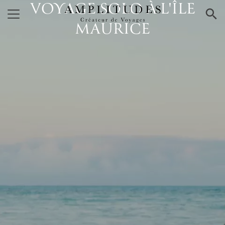
VOYAGE SOLO À L'ÎLE
×
MAURICE