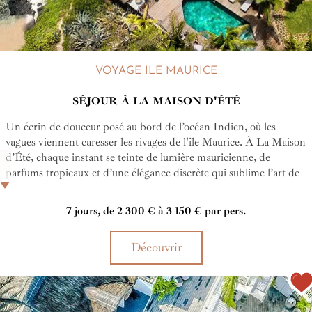
VOYAGE ILE MAURICE
SÉJOUR À LA MAISON D'ÉTÉ
Un écrin de douceur posé au bord de l’océan Indien, où les
vagues viennent caresser les rivages de l'île Maurice. À La Maison
d’Été, chaque instant se teinte de lumière mauricienne, de
parfums tropicaux et d’une élégance discrète qui sublime l’art de
vivre en bord de mer. Toutes les chambres donnent sur l'océan
pour le plus grand plaisirs des sens des hôtes. Côté restauration,
7 jours, de 2 300 € à 3 150 € par pers.
La Maison d'été présente deux adresses aux saveurs locales avec
une pointe de modernité. Ici, le temps s’étire, les émotions se
Découvrir
révèlent, et le charme authentique de l’île Maurice s’invite dans
chacun de vos souvenirs.