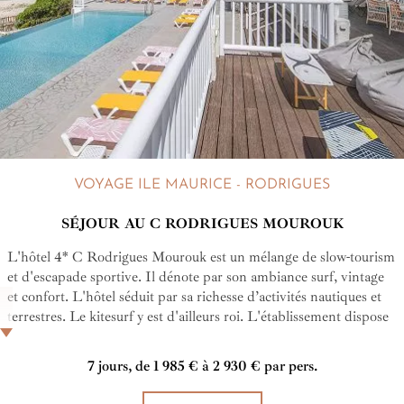
VOYAGE ILE MAURICE - RODRIGUES
SÉJOUR AU C RODRIGUES MOUROUK
L'hôtel 4* C Rodrigues Mourouk est un mélange de slow-tourism
et d'escapade sportive. Il dénote par son ambiance surf, vintage
et confort. L'hôtel séduit par sa richesse d’activités nautiques et
terrestres. Le kitesurf y est d'ailleurs roi. L'établissement dispose
d'un excellent spot, mais également d'infrastructures adaptées à
tous les niveaux. Le C Rodrigues Mourouk est l'adresse parfaite
7 jours, de 1 985 € à 2 930 € par pers.
pour les passionnés de glisse et les personnes en quête d'une
immersion nature et sportive dans un cadre à couper le souffle.