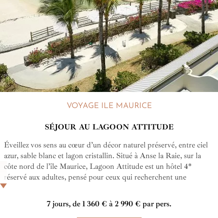
VOYAGE ILE MAURICE
SÉJOUR AU LAGOON ATTITUDE
Éveillez vos sens au cœur d’un décor naturel préservé, entre ciel
azur, sable blanc et lagon cristallin. Situé à Anse la Raie, sur la
côte nord de l’île Maurice, Lagoon Attitude est un hôtel 4*
réservé aux adultes, pensé pour ceux qui recherchent une
escapade paisible, éthique et authentique. Ici, chaque détail est
une ode à la nature et à la culture mauricienne : design éco-
7 jours, de 1 360 € à 2 990 € par pers.
responsable, cuisine locale raffinée, expériences immersives et