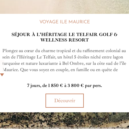
VOYAGE ILE MAURICE
SÉJOUR À L'HÉRITAGE LE TELFAIR GOLF &
WELLNESS RESORT
Plongez au cœur du charme tropical et du raffinement colonial au
sein de l’Héritage Le Telfair, un hôtel 5 étoiles niché entre lagon
turquoise et nature luxuriante à Bel Ombre, sur la côte sud de l’île
Maurice. Que vous soyez en couple, en famille ou en quête de
détente, cet établissement d’exception de style colonial vous invite
à vivre une expérience unique en son genre mêlant gastronomie
7 jours, de 1 850 € à 3 800 € par pers.
raffinée, bien-être absolu, golf de renommée mondiale et activités
personnalisées dans un cadre élégant et apaisant. Cet hôtel est
Découvrir
également un havre de paix pour les familles notamment grâce à
son kid's club au programme riche qui entretiendra l'éveil de
votre progéniture, mais surtout grâce à son baby club encadré par
des professionnels de la petite enfance. De quoi détendre de
manière optimale les parents.