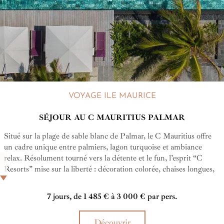
VOYAGE ILE MAURICE
SÉJOUR AU C MAURITIUS PALMAR
Situé sur la plage de sable blanc de Palmar, le C Mauritius offre
un cadre unique entre palmiers, lagon turquoise et ambiance
relax. Résolument tourné vers la détente et le fun, l’esprit “C
Resorts” mise sur la liberté : décoration colorée, chaises longues,
baldaquins, transats, trampoline flottant, beach volley, padel … Le
tout avec une pointe de folie et d’insouciance. Le concept de cet
7 jours, de 1 485 € à 3 000 € par pers.
hôtel consiste à retrouver l'enfant et l'insouciance qui sommeillent
en vous.
Découvrir