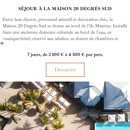
SÉJOUR À LA MAISON 20 DEGRÉS SUD
Entre luxe discret, personnel attentif et décoration chic, la
Maison 20 Degrés Sud se dresse au nord de l'île Maurice. Installé
dans une ancienne demeure coloniale au bord de l'eau, ce
boutique-hôtel, réservé aux adultes, se dotent de chambres et
suites exceptionnelles sublimées par des vues imprenables sur
l'océan Indien et l'environnement tropical de l'île Maurice.
7 jours, de 2 100 € à 4 300 € par pers.
Laissez-vous séduire par le M/S Lady Lisbeth, le plus ancien
bateau à moteur de l'île, et embarquez pour une épopée
Découvrir
gourmande unique. Véritable sanctuaire de tranquillité, l'hôtel
vous offre une escapade propice à la déconnexion.