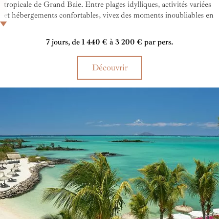
tropicale de Grand Baie. Entre plages idylliques, activités variées
et hébergements confortables, vivez des moments inoubliables en
famille, en couple ou entre amis, dans un cadre convivial et
animé. Petit plus, le Mauricia Beachcomber dispose d'un club
7 jours, de 1 440 € à 3 200 € par pers.
enfant au programme riche et varié ainsi qu'un espace dédié à la
petite enfance pour pouvoir vous occuper de vos bambins de
Découvrir
manière optimale.