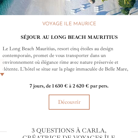
VOYAGE ILE MAURICE
SÉJOUR AU LONG BEACH MAURITIUS
Le Long Beach Mauritius, resort cinq étoiles au design
contemporain, promet de vous transporter dans un
environnement où élégance rime avec nature préservée et
détente. L'hôtel se situe sur la plage immaculée de Belle Mare,
ornée par de somptueux palmiers et par un lagon corallien aux
nuances de bleus qui laissent rêveur. Son service sur mesure, ses
7 jours, de 1 630 € à 2 620 € par pers.
piscines, son spa, ses nombreux restaurants et sa myriade
d’activités font de votre séjour une parenthèse extraordinaire.
Découvrir
3 QUESTIONS À CARLA,
CRÉATRICE DE VOYAGES ÎLE