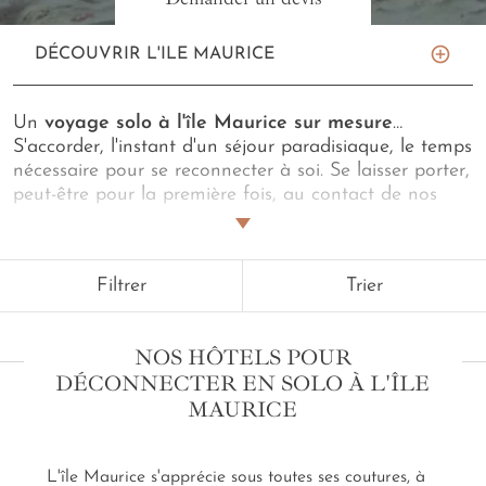
DÉCOUVRIR L'ILE MAURICE
Un
voyage solo à l'île Maurice sur mesure
…
S'accorder, l'instant d'un séjour paradisiaque, le temps
nécessaire pour se reconnecter à soi. Se laisser porter,
peut-être pour la première fois, au contact de nos
experts qui personnalisent votre itinérance au gré de
vos désirs. Les concierges de notre
agence de
voyages à l'île Maurice
vous assurent confort et
Filtrer
Trier
service des plus attentionnés avec majordome, dans
les écrins charmants avec suites, dont ils ont le secret.
Partir seul, à son rythme et sillonner la perle de
NOS HÔTELS POUR
l'océan Indien… S'imprégner de la lumière vespérale
DÉCONNECTER EN SOLO À L'ÎLE
du soleil couchant au-dessus de la ligne d'horizon
MAURICE
bleu azur à
Belle Mare
. Savourer une salade
d'ourites dans une adresse créole à
Rodrigues
. Jouer
d'un instrument traditionnel au côté d'un artiste local.
L'île Maurice s'apprécie sous toutes ses coutures, à
Puis, s'abandonner au ressourcement d'un spa durant