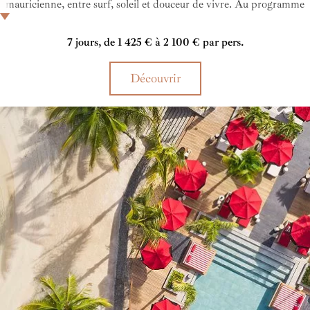
mauricienne, entre surf, soleil et douceur de vivre. Au programme
du Veranda Tamarin, couchers de soleil flamboyants, musique
live, plaisirs culinaires et balades en bord de mer. En somme, cet
7 jours, de 1 425 € à 2 100 € par pers.
hôtel incarne l’esprit bohème chic de Tamarin, un lieu où l’on
vient pour se poser, se détendre et se reconnecter à soi.
Découvrir