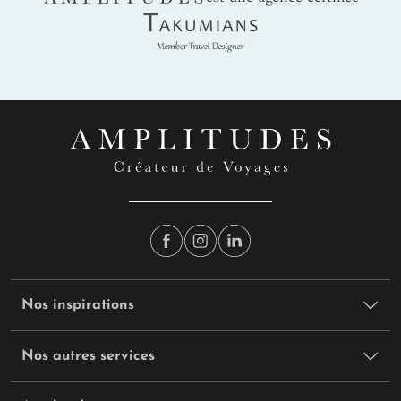
Belle Mare offrent des conditions idéales pour le snorkeling,
Takumians
révélant cette
biodiversité marine
où chaque plongée
devient une exploration naturaliste au cœur de l'océan
Indien, notamment le long de ce
littoral préservé de la côte
est mauricienne
.
3 sites naturels à voir à l'île Maurice
Le Morne Brabant
dresse sa silhouette majestueuse à
556 mètres d'altitude,
piton rocheux classé au
patrimoine mondial de l'UNESCO
depuis 2008. Ce
Nos inspirations
symbole de résistance des esclaves marrons offre des
panoramas spectaculaires
sur l'océan Indien après
une randonnée exigeante mais accessible.
Une adresse
Nos autres services
d’exception sur la péninsule du Morne
dévoile des
plages sauvages et récifs préservés, témoins d'une