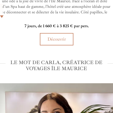
une ode à la joie de vivre de l’Île Maurice. Face à l’océan et doté
d'un Spa haut de gamme, l'hôtel créé une atmosphère idéale pour
se déconnecter et se délecter de la vie insulaire. Côté papilles, le
complexe propose des établissements mettant l'accent sur les
joyaux culinaires mauriciens. De quoi savourer une cuisine locale
7 jours, de 1 660 € à 3 825 € par pers.
sophistiquée.
Découvrir
LE MOT DE CARLA, CRÉATRICE DE
VOYAGES ÎLE MAURICE