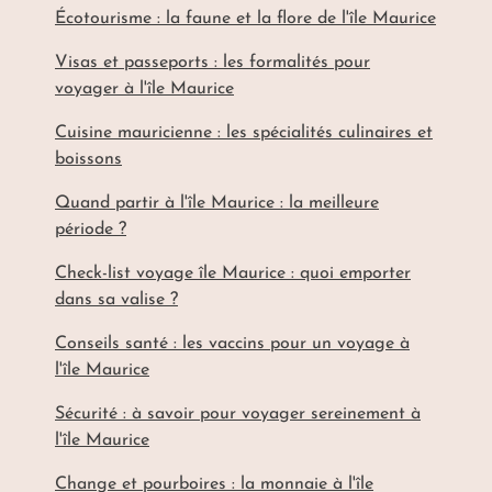
Écotourisme : la faune et la flore de l'île Maurice
Visas et passeports : les formalités pour
voyager à l'île Maurice
Cuisine mauricienne : les spécialités culinaires et
boissons
Quand partir à l'île Maurice : la meilleure
période ?
Check-list voyage île Maurice : quoi emporter
dans sa valise ?
Conseils santé : les vaccins pour un voyage à
l'île Maurice
Sécurité : à savoir pour voyager sereinement à
l'île Maurice
Change et pourboires : la monnaie à l'île