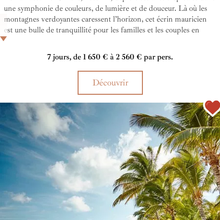
une symphonie de couleurs, de lumière et de douceur. Là où les
montagnes verdoyantes caressent l’horizon, cet écrin mauricien
est une bulle de tranquillité pour les familles et les couples en
quête de souvenirs inoubliables au cœur de l'île surnommée la
"Perle de l'Océan Indien". L'établissement vous offre un séjour
7 jours, de 1 650 € à 2 560 € par pers.
all inclusive au bord de la mer sublimé par un spa brillant de mille
feux, de somptueuses piscines et en prime, une ambiance festive
Découvrir
pour célébrer la joie de vivre des Mauriciens.