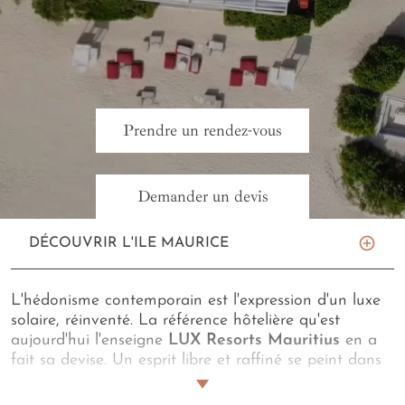
Prendre un rendez-vous
Demander un devis
DÉCOUVRIR L'ILE MAURICE
L'hédonisme contemporain est l'expression d'un luxe
solaire, réinventé. La référence hôtelière qu'est
aujourd'hui l'enseigne
LUX Resorts Mauritius
en a
fait sa devise. Un esprit libre et raffiné se peint dans
les designs avant-gardistes des suites, restaurants et
spas de votre
itinéraire mauricien inspiré
. Nos