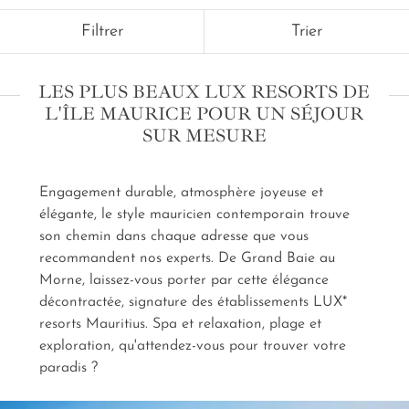
créateurs d'échappées sur l'océan Indien vous
Filtrer
Trier
promettent des expériences immersives et créatives
pour un
séjour aux LUX Resort Mauritius sur
mesure.
Les plages aux éclats d'albâtre inspirent et
LES PLUS BEAUX LUX RESORTS DE
cajolent. Palmes et bombonne ou transat et parasol ?
L'ÎLE MAURICE POUR UN SÉJOUR
Notre conciergerie prend soin de tous les détails pour
SUR MESURE
emplir vos journées de vos envies et peut-être même
de quelques surprises. Un massage, un survol, un
cours particulier de cuisine créole... Donnez le tempo,
Engagement durable, atmosphère joyeuse et
nous guidons vos pas, toujours avec style, toujours
avec joie, dans l'esprit rencontré de LUX* x
élégante, le style mauricien contemporain trouve
Amplitudes.
son chemin dans chaque adresse que vous
recommandent nos experts. De Grand Baie au
Morne, laissez-vous porter par cette élégance
décontractée, signature des établissements LUX*
resorts Mauritius. Spa et relaxation, plage et
exploration, qu'attendez-vous pour trouver votre
paradis ?