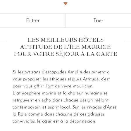
conseillers Amplitudes pour l’île Maurice
fait
apparaitre les premières lignes de votre escapade.
Nous puisons dans l'hospitalité créole et l'ambiance
Filtrer
Trier
tropicale du nord, dans les lagons turquoise et l'âme
paisible du sud pour imaginer votre
séjour dans un
ou plusieurs des hôtels Attitude de l'île Maurice
.
LES MEILLEURS HÔTELS
Pour les familles de voyageurs, nous imaginons une
ATTITUDE DE L'ÎLE MAURICE
immersion culturelle sur les traces de l'histoire
POUR VOTRE SÉJOUR À LA CARTE
méconnue de l'île. Pour les amoureux d'expériences
locales, un cours de windsurf suivi d'une balade dans
les marchés sont incontournables. Un
séjour dans un
Si les artisans d'escapades Amplitudes aiment à
hôtel Attitude de l'île Maurice sur mesure,
c'est
une rencontre entre l'authenticité mauricienne, et
vous proposer les éthiques séjours Attitude, c'est
vous.
pour vous offrir l'art de vivre mauricien.
L'atmosphère marine et la chaleur humaine se
retrouvent en écho dans chaque design mêlant
contemporain et esprit local. Sur les rivages d'Anse
la Raie comme dans chacune de ces adresses
conviviales, le cœur est à la déconnexion.