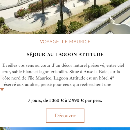
VOYAGE ILE MAURICE
SÉJOUR AU LAGOON ATTITUDE
Éveillez vos sens au cœur d’un décor naturel préservé, entre ciel
azur, sable blanc et lagon cristallin. Situé à Anse la Raie, sur la
côte nord de l’île Maurice, Lagoon Attitude est un hôtel 4*
réservé aux adultes, pensé pour ceux qui recherchent une
escapade paisible, éthique et authentique. Ici, chaque détail est
une ode à la nature et à la culture mauricienne : design éco-
7 jours, de 1 360 € à 2 990 € par pers.
responsable, cuisine locale raffinée, expériences immersives et
ambiance décontractée. Que vous soyez amateur de farniente au
Découvrir
bord de la piscine, passionné de sports nautiques ou simplement
en quête de reconnexion à vous-même, Lagoon Attitude sera
votre refuge parfait.