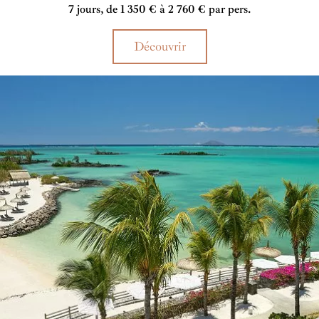
légère impression de bout du monde. Avec ce décor, familles,
7 jours, de 1 350 € à 2 760 € par pers.
couples et amis se sentiront comme enivrés par la beauté naturel
de cet hôtel 4*. Pour parfaire votre séjour, des expériences
Découvrir
sportives et relaxantes vous attendent. Et pour couronner le tout,
vos papilles seront traitées avec attention au sein des nombreux
bars et restaurants du Ravenala.