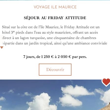
VOYAGE ILE MAURICE
SÉJOUR AU FRIDAY ATTITUDE
Situé sur la côte est de l’île Maurice, le Friday Attitude est un
hôtel 3* pieds dans l’eau au style mauricien, offrant un accès
direct à un lagon turquoise, une cinquantaine de chambres
répartie dans un jardin tropical, ainsi qu’une ambiance conviviale
et décontractée idéale pour un séjour en couple ou en famille
empreint de bonne humeur.
7 jours, de 1 250 € à 2 050 € par pers.
Découvrir