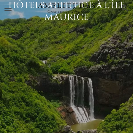
HÔTELS ATTITUDE À L'ÎLE
×
MAURICE