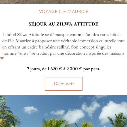
VOYAGE ILE MAURICE
SÉJOUR AU ZILWA ATTITUDE
L'hôtel Zilwa Attitude se démarque comme l’un des rares hôtels
de l’île Maurice à proposer une véritable immersion culturelle tout
en offrant un cadre balnéaire raffiné. Son concept singulier
nommé “zilwa” se traduit par une décoration inspirée des maisons
traditionnelles, une cuisine locale mise à l’honneur, des
expériences authentiques à l'instar de dîners chez l’habitant et
7 jours, de 1 620 € à 2 300 € par pers.
une attention portée à l’environnement. Autant d'expériences qui
font du Zilwa Attitude une adresse singulière.
Découvrir