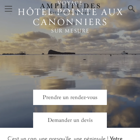
VOYAGE
×
HÔTEL POINTE AUX
CANONNIERS
SUR MESURE
Prendre un rendez-vous
Demander un devis
C’est un cap, une presqu’île, une péninsule !
Votre