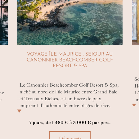
A
VOYAGE ÎLE MAURICE : SÉJOUR AU
CANONNIER BEACHCOMBER GOLF
RESORT & SPA
So
Le Canonnier Beachcomber Golf Resort & Spa,
Ho
niché au nord de l'île Maurice entre Grand-Baie
une
L'
et Trou-aux-Biches, est un havre de paix
e
un
empreint d'authenticité entre plages de rêve,
de
en
jardins tropicaux, bien-être et loisirs sportifs et
ar
ma
culturels. Autant d'expériences s'offrent à vous
mo
7 jours, de 1 480 € à 3 000 € par pers.
pour faire de votre escapade, un moment hors du
sa
temps dans un cadre paradisiaque.
le
êt
Découvrir