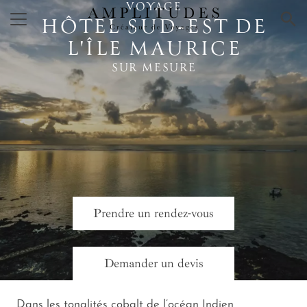
VOYAGE
×
HÔTEL SUD‑EST DE
L'ÎLE MAURICE
SUR MESURE
Prendre un rendez-vous
Demander un devis
Dans les tonalités cobalt de l’océan Indien