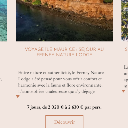
VOYAGE ÎLE MAURICE : SÉJOUR AU
S
FERNEY NATURE LODGE
L
Entre nature et authenticité, le Ferney Nature
in
,
Lodge a été pensé pour vous offrir confort et
ap
harmonie avec la faune et flore environnante.
ma
L'atmosphère chaleureuse qui s'y dégage
se
c
transforme chaque séjour au sein des charmants
ch
es
lodges en une parenthèse enchantée, entre
id
7 jours, de 2 020 € à 2 630 € par pers.
charme discret, modernité et immersion au cœur
am
de ce cadre verdoyant à couper le souffle. Ici, le
Découvrir
es
temps semble ralentir afin que vous puissiez vous