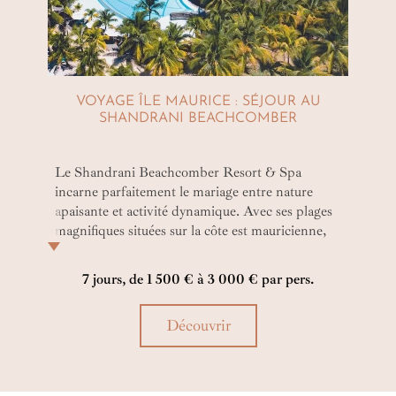
VOYAGE ÎLE MAURICE : SÉJOUR AU
SHANDRANI BEACHCOMBER
Le Shandrani Beachcomber Resort & Spa
incarne parfaitement le mariage entre nature
apaisante et activité dynamique. Avec ses plages
magnifiques situées sur la côte est mauricienne,
ses loisirs variés, son spa raffiné et son accueil
chaleureux, l'hôtel 4* sup est une destination
7 jours, de 1 500 € à 3 000 € par pers.
idéale pour les familles, les couples et les
amateurs de bien-être ou d’aventure.
Découvrir