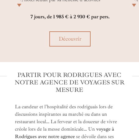
nautiques et terrestres. Le kitesurf y est d'ailleurs
co
roi. L'établissement dispose d'un excellent spot,
7 jours, de 1 985 € à 2 930 € par pers.
t
mais également d'infrastructures adaptées à tous
les niveaux. Le C Rodrigues Mourouk est
ne
l'adresse parfaite pour les passionnés de glisse et
Découvrir
les personnes en quête d'une immersion nature
et sportive dans un cadre à couper le souffle.
PARTIR POUR RODRIGUES AVEC
NOTRE AGENCE DE VOYAGES SUR
MESURE
La candeur et l'hospitalité des rodriguais lors de
discussions inspirantes au marché ou dans un
restaurant local… La ferveur et la douceur de vivre
créole lors de la messe dominicale… Un
voyage à
Rodrigues avec notre agence
se dévoile dans ses