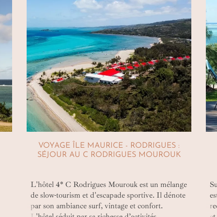
:
VOYAGE ÎLE MAURICE - RODRIGUES :
SÉJOUR AU C RODRIGUES MOUROUK
L'hôtel 4* C Rodrigues Mourouk est un mélange
Su
de slow-tourism et d'escapade sportive. Il dénote
es
par son ambiance surf, vintage et confort.
re
L'hôtel séduit par sa richesse d’activités
et