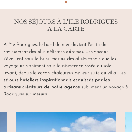
voyage pour Rodrigues avec notre agence
,
s'imagine dans l'opalescence de ses plages
chatoyantes cajolées par un halo solaire. Se dessine
NOS SÉJOURS À L'ÎLE RODRIGUES
dans le galbe tourmenté des falaises de calcarénites
À LA CARTE
aux abords de la
Pointe Coton
. S'envisage dans la
silhouette conique des stalactites des cavernes
karstiques de la
Plaine Corail
. Les
artisans de notre
À l'île Rodrigues, le bord de mer devient l'écrin de
agence composent pour vous un voyage à
ravissement des plus délicates adresses. Les
vacoas
Rodrigues sur mesure
, flamboyante immersion
s'éveillent sous la brise marine des alizés tandis que les
poétique dans l'âme créole de cette île préservée. Là,
voyageurs s'animent sous la nitescence rosée du soleil
la petite baie de
Trou d'Argent
rayonne, sauvage.
levant, depuis le cocon chaleureux de leur suite ou villa. Les
Cette terre de luxuriance où la vibrante légende d'un
séjours hôteliers inspirationnels esquissés par les
trésor enfoui à animer bien des cœurs aventureux, est
artisans créateurs de notre agence
subliment un voyage à
la gardienne de gemmes précieuses… Des écrins
Rodrigues sur mesure.
raffinés sélectionnés par votre concierge attitré,
sentinelles étincelantes de vos nuits.