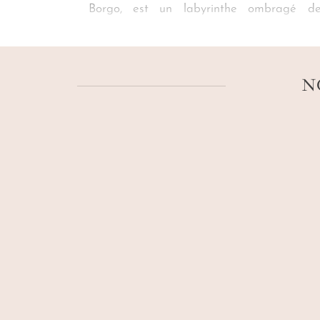
Borgo, est un labyrinthe ombragé de 
spaghettis alla marateota relevés au p
aux criques sauvages. À bord d’un kayak
clapotis qui effleurent votre embarcation
méridionale.
N