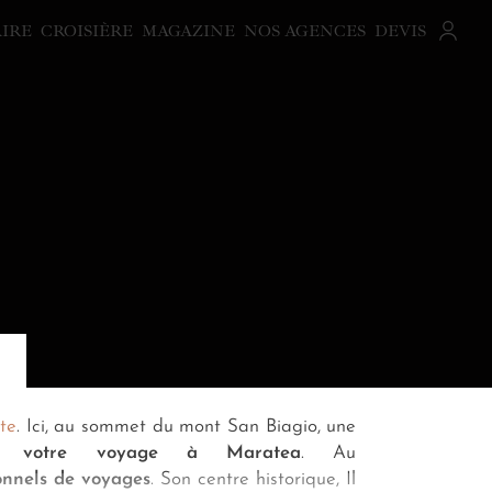
AIRE
CROISIÈRE
MAGAZINE
NOS AGENCES
DEVIS
te
. Ici, au sommet du mont San Biagio, une
 de
votre voyage à Maratea
. Au
onnels de voyages
. Son centre historique, Il