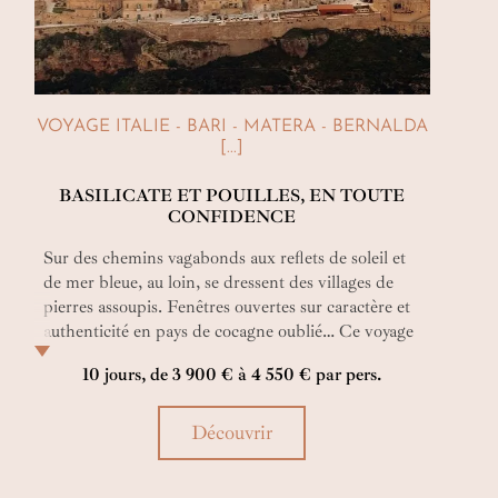
VOYAGE ITALIE - BARI - MATERA - BERNALDA
[...]
BASILICATE ET POUILLES, EN TOUTE
CONFIDENCE
Sur des chemins vagabonds aux reflets de soleil et
de mer bleue, au loin, se dressent des villages de
pierres assoupis. Fenêtres ouvertes sur caractère et
authenticité en pays de cocagne oublié… Ce voyage
de luxe en Italie dans la Basilicate et les Pouilles,
10 jours, de 3 900 € à 4 550 € par pers.
c’est de l’élégance en échappée ! Et le soir, se lover
en amoureux dans des draps respirant le charme
d’adresses raffinées...
Découvrir