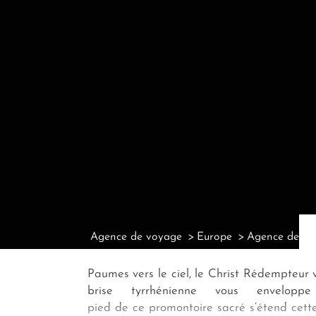
Agence de voyage
Europe
Agence de voy
Paumes vers le ciel, le Christ Rédempteur 
brise tyrrhénienne vous envelo
pied de ce promontoire sacré s’étend cette