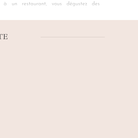
és à un restaurant, vous dégustez des
é qui vous entourent. Puis, rendez-vous
filade de plages confidentielles. Seuls les
ea
vous plonge dans une bulle sensorielle
TE