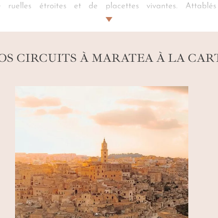
ruelles étroites et de placettes vivantes. Attabl
iment. Contemplez les maisons aux balcons en fer forg
 dont vous équipe notre
conciergerie
, vous admirez une en
 ponctuent le silence.
Votre voyage sur mesure à Marat
OS CIRCUITS À MARATEA À LA CAR