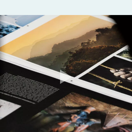
Bay
, ainsi que les postes frontières de Trans-Kalahari,
Noordoewer et Katima Mulilo. Conservez une attestation
d'assurance couvrant vos frais médicaux et de rapatriement,
elle pourra vous être demandée. Notons que certains postes
frontières ne disposent pas des équipements nécessaires
pour traiter les demandes de visa à l'arrivée.
Amplitudes vous accompagne pour l'obtention de vos visas.