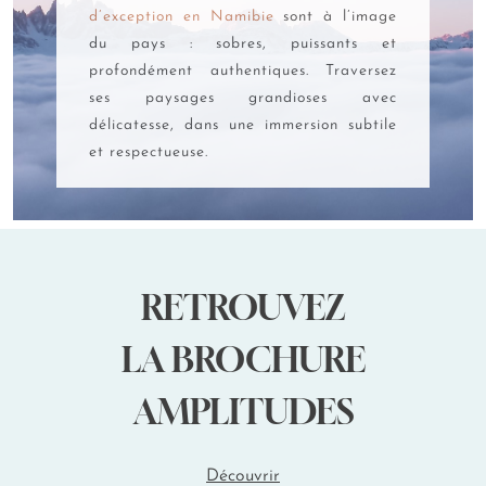
d’exception en Namibie
sont à l’image
numérique et imprimée de votre autorisation. Le montant
des frais s'élève à 1 600 dollars namibiens, soit environ 82
du pays : sobres, puissants et
euros, payables uniquement par carte bancaire sur la
profondément authentiques. Traversez
plateforme sécurisée.
ses paysages grandioses avec
délicatesse, dans une immersion subtile
Quel site officiel consulter pour votre demande d'e-
et respectueuse.
visa pour la Namibie ? À quel prix vous attendre ?
Rendez-vous sur le
portail gouvernemental
https://eservices.mhaiss.gov.na/
pour votre demande de visa
et pour obtenir votre autorisation d'entrée. Sélectionnez
l'option "Visa on Arrival" et non "Holiday Visa" lors de votre
RETROUVEZ
inscription.
LA BROCHURE
L'interface du site propose un paiement sécurisé par carte
bancaire internationale. Les mineurs bénéficient de tarifs
préférentiels : la gratuité jusqu'à 6 ans et 43 euros entre 7 et
AMPLITUDES
11 ans.
Votre visa électronique sera valable aux principaux points
Découvrir
d'entrée du territoire : les aéroports de Windhoek et
Walvis