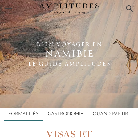
×
BIEN VOYAGER EN
NAMIBIE
LE GUIDE AMPLITUDES
FORMALITÉS
GASTRONOMIE
QUAND PARTIR
VISAS ET