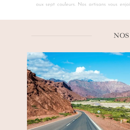
aux sept couleurs. Nos artisans vous enj
discrète dissimulée à 2 206 m d’altitude. 
de votre
voyage à Purmamarca sur mesu
d’une légende ?
NOS