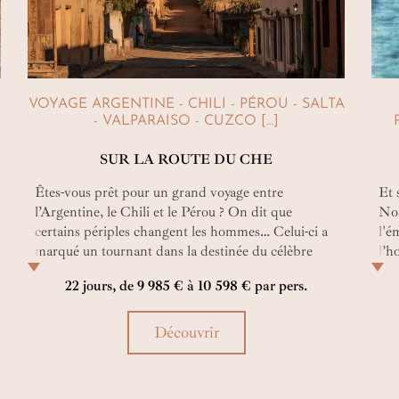
VOYAGE ARGENTINE - CHILI - PÉROU - SALTA
- VALPARAISO - CUZCO […]
SUR LA ROUTE DU CHE
Êtes-vous prêt pour un grand voyage entre
Et 
l’Argentine, le Chili et le Pérou ? On dit que
Nor
certains périples changent les hommes… Celui-ci a
l'é
marqué un tournant dans la destinée du célèbre
l’h
Che Guevara ! Et vous, que vous apporteront ces
roc
22 jours, de 9 985 € à 10 598 € par pers.
sommets andins, ces déserts lunaires, ces villes
cré
mythiques et ces berges de l’Amazonie ?
qu’
Découvrir