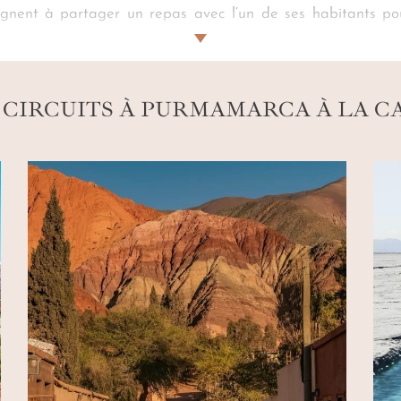
oignent à partager un repas avec l’un de ses habitants po
Héritage préhispanique, architecture coloniale, rues de terr
re
se peint d’un ocre profond. Notre conciergerie vous a déni
 CIRCUITS À PURMAMARCA À LA C