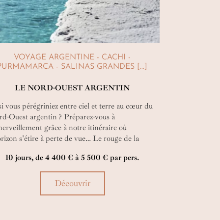
VOYAGE ARGENTINE - CACHI -
PURMAMARCA - SALINAS GRANDES [...]
LE NORD-OUEST ARGENTIN
si vous pérégriniez entre ciel et terre au cœur du
d-Ouest argentin ? Préparez-vous à
merveillement grâce à notre itinéraire où
orizon s'étire à perte de vue… Le rouge de la
he, le bleu du ciel et le blanc d’un désert de sel
10 jours, de 4 400 € à 5 500 € par pers.
eront un contraste de couleurs qui ne pourront
accentuer votre curiosité.
Découvrir