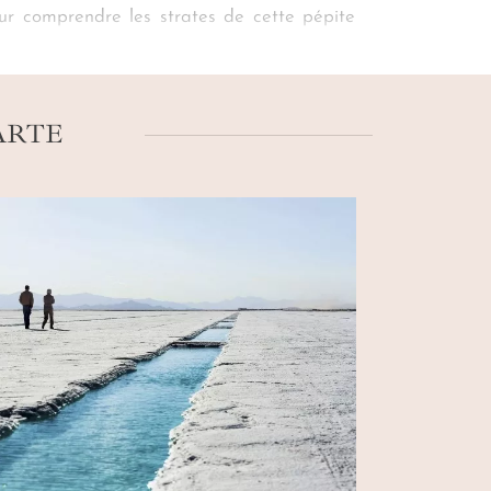
ur comprendre les strates de cette pépite
e battues et végétation de cactus. Le décor
ché votre guide, prêts à partir à l’ascension
ARTE