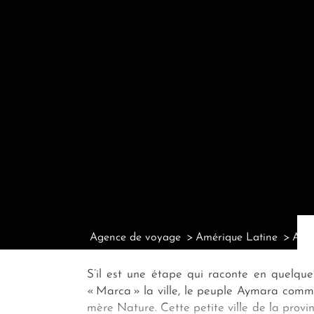
Agence de voyage
Amérique Latine
Agen
S’il est une étape qui raconte en quelque
« Marca » la ville, le peuple Aymara comm
mère Nature. Cette petite ville de la pro