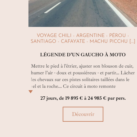
VOYAGE CHILI - ARGENTINE - PÉROU -
SANTIAGO - CAFAYATE - MACHU PICCHU […]
LÉGENDE D'UN GAUCHO À MOTO
Mettre le pied à l’étrier, ajuster son blouson de cuir,
humer l’air - doux et poussiéreux - et partir… Lâcher
les chevaux sur ces pistes solitaires taillées dans le
sel et la roche... Ce circuit à moto remonte
l’Amérique du Sud, gravant plus profondément
27 jours, de 19 895 € à 24 985 € par pers.
chaque jour sa légende dans votre cœur de biker !
Découvrir