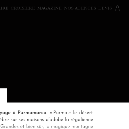
AIRE
CROISIÈRE
MAGAZINE
NOS AGENCES
DEVIS
yage à Purmamarca
. « Purma » le désert,
èbre sur ses maisons d’adobe la régalienne
s Grandes et bien sûr, la magique montagne