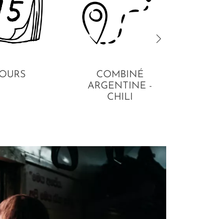
JOURS
COMBINÉ
EN
ARGENTINE -
CHILI