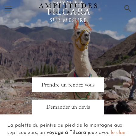
VOYAGE À
×
TILCARA
SUR MESURE
Prendre un rendez-vous
Demander un devis
La palette du peintre au pied de la montagne aux
sept couleurs, un
voyage à Tilcara
joue avec
le clair-