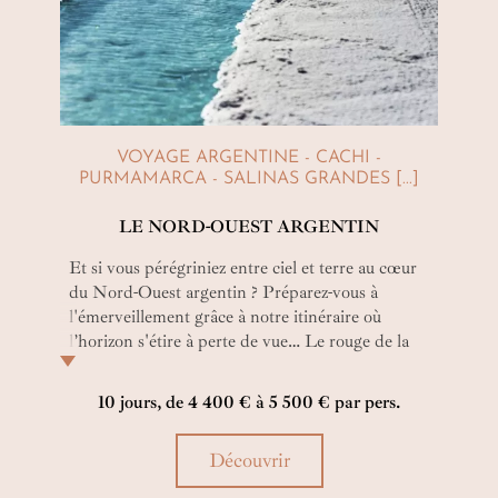
VOYAGE ARGENTINE - CACHI -
PURMAMARCA - SALINAS GRANDES [...]
LE NORD-OUEST ARGENTIN
Et si vous pérégriniez entre ciel et terre au cœur
du Nord-Ouest argentin ? Préparez-vous à
l'émerveillement grâce à notre itinéraire où
l’horizon s'étire à perte de vue… Le rouge de la
roche, le bleu du ciel et le blanc d’un désert de
sel créeront un contraste de couleurs qui ne
10 jours, de 4 400 € à 5 500 € par pers.
pourront qu’accentuer votre curiosité.
Découvrir