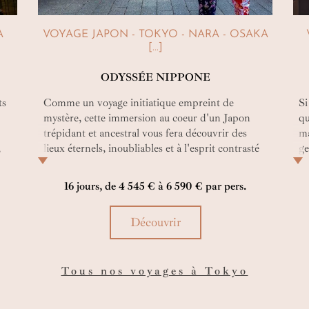
A
VOYAGE JAPON - TOKYO - NARA - OSAKA
[...]
ODYSSÉE NIPPONE
ts
Comme un voyage initiatique empreint de
Si
mystère, cette immersion au coeur d'un Japon
qu
trépidant et ancestral vous fera découvrir des
ma
,
lieux éternels, inoubliables et à l'esprit contrasté
ge
entre discipline légendaire et liberté
pa
transcendante. Après l'effervescence des cités
ra
16 jours, de 4 545 € à 6 590 € par pers.
urbaines grandioses, peut-être apercevrez-vous la
ég
silhouette furtive d'une geisha flânant entre les
de
Découvrir
bambous des fôrets verdoyantes qui habillent les
sh
montagnes alentours... Nul doute que vous serez
re
ici "Lost in Translation"...
jo
Tous nos voyages à Tokyo