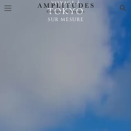
VOYAGE À
×
TOKYO
SUR MESURE