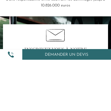
10.826.000 euros
INSCRIVEZ-VOUS À NOTRE
DEMANDER UN DEVIS
NEWSLETTER :
Voyages thématiques, itinéraires originaux et conseils
exclusifs... Recevez notre newsletter
Je m'abonne
Comment Amplitudes utilise mes données ?