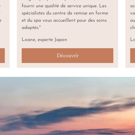
e
fourni une qualité de service unique. Les
so
r
spécialistes du centre de remise en forme
vo
e
et du spa vous accueillent pour des soins
au
adaptés."
ch
Loane, experte Japon
Lo
Découvrir