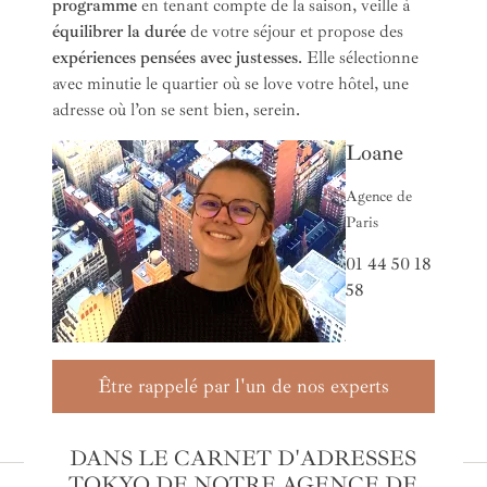
programme
en tenant compte de la saison, veille à
équilibrer la durée
de votre séjour et propose des
expériences pensées avec justesses
. Elle sélectionne
avec minutie le quartier où se love votre hôtel, une
adresse où l’on se sent bien, serein.
Loane
Agence de
Paris
01 44 50 18
58
Être rappelé par l'un de nos experts
DANS LE CARNET D'ADRESSES
TOKYO DE NOTRE AGENCE DE