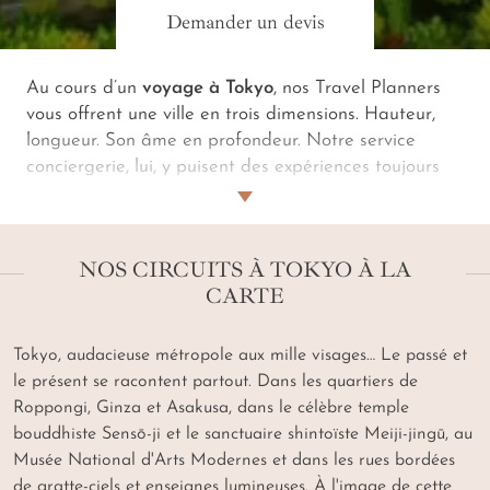
Demander un devis
Au cours d’un
voyage à Tokyo
, nos Travel Planners
vous offrent une ville en trois dimensions. Hauteur,
longueur. Son âme en profondeur. Notre service
conciergerie, lui, y puisent des expériences toujours
plus uniques. Il faut dire que la capitale nippone,
prologue ou épilogue d’un circuit au
Japon
, est une
véritable ville-monde
. À chaque quartier son style.
NOS CIRCUITS À TOKYO À LA
Un costume de cosplay pour arpenter les
CARTE
excentriques Harajuku et Akihabara. Un kimono
traditionnel au cœur d’Asakusa et dans les ruelles
désuètes du vieux Yanaka. Ambiance salaryman du
Tokyo, audacieuse métropole aux mille visages… Le passé et
côté de Ginza ou de Roppongi. La cravate tombe,
le présent se racontent partout. Dans les quartiers de
l’allure se fait plus décontractée, plus polychrome à
Roppongi, Ginza et Asakusa, dans le célèbre temple
Shinjuku et Shibuya. Plus alternative à Koenji. Au
bouddhiste Sensō-ji et le sanctuaire shintoïste Meiji-jingū, au
cours d’un
voyage à Tokyo sur mesure
, il faudra
Musée National d'Arts Modernes et dans les rues bordées
aussi prêter attention. À la tranquillité des temples
de gratte-ciels et enseignes lumineuses. À l'image de cette