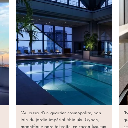
"Au creux d'un quartier cosmopolite, non
"N
loin du jardin impérial Shinjuku Gyoen,
qu
magnifique parc tokyoïte, ce cocon luxueux
ce