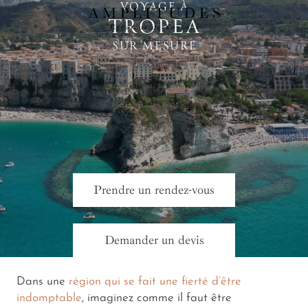
VOYAGE À
×
TROPEA
SUR MESURE
Prendre un rendez-vous
Demander un devis
Dans une
région qui se fait une fierté d’être
indomptable
, imaginez comme il faut être