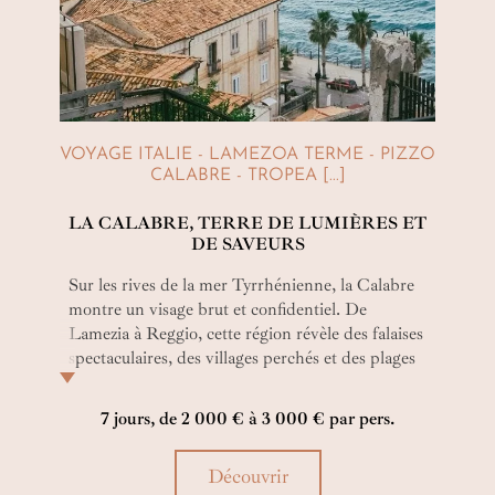
VOYAGE ITALIE - LAMEZOA TERME - PIZZO
CALABRE - TROPEA [...]
LA CALABRE, TERRE DE LUMIÈRES ET
DE SAVEURS
Sur les rives de la mer Tyrrhénienne, la Calabre
montre un visage brut et confidentiel. De
Lamezia à Reggio, cette région révèle des falaises
spectaculaires, des villages perchés et des plages
secrètes. Nos experts Amplitudes vous ont
confectionné un itinéraire élégant pour goûter à
7 jours, de 2 000 € à 3 000 € par pers.
la gastronomie locale et s’imprégner d’un
patrimoine méditerranéen riche et des
Découvrir
panoramas à couper le souffle.