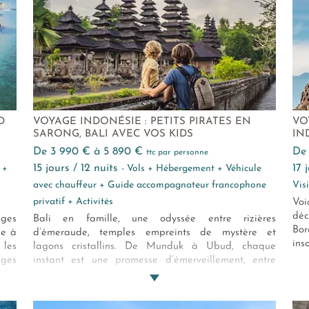
D
VOYAGE INDONÉSIE : PETITS PIRATES EN
VO
SARONG, BALI AVEC VOS KIDS
IN
de 3 990 € à 5 890 €
d
ttc par personne
15 jours / 12 nuits
17
 +
- Vols + Hébergement + Véhicule
avec chauffeur + Guide accompagnateur francophone
Vis
privatif + Activités
Voi
déc
ages
Bali en famille, une odyssée entre rizières
Bo
le à
d’émeraude, temples empreints de mystère et
ins
 les
lagons cristallins. De Munduk à Ubud, chaque
ages
instant est une promesse d’émerveillement, entre
oses
rencontres sincères et découvertes inoubliables.
 les
Luxe discret, nature préservée, aventures douces :
un voyage où petits et grands tissent ensemble des