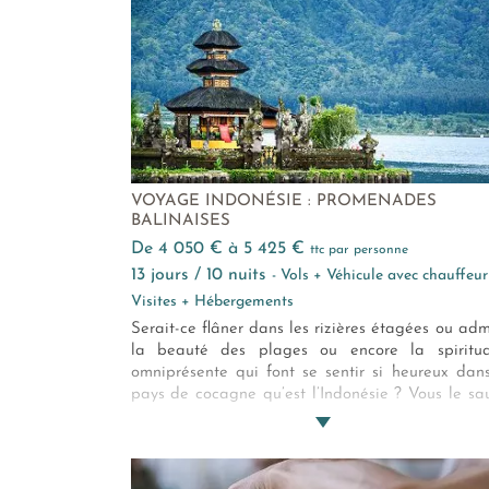
VOYAGE INDONÉSIE : PROMENADES
BALINAISES
de 4 050 € à 5 425 €
ttc par personne
13 jours / 10 nuits
- Vols + Véhicule avec chauffeur
Visites + Hébergements
Serait-ce flâner dans les rizières étagées ou adm
la beauté des plages ou encore la spiritua
omniprésente qui font se sentir si heureux dan
pays de cocagne qu’est l’Indonésie ? Vous le sa
surement après ce beau voyage aux acce
culturels dont les balades vous feront pénétre
cœur de l’âme balinaise !