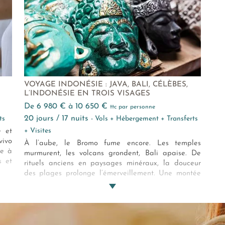
VOYAGE INDONÉSIE : JAVA, BALI, CÉLÈBES,
L’INDONÉSIE EN TROIS VISAGES
de 6 980 € à 10 650 €
ttc par personne
20 jours / 17 nuits
ts
- Vols + Hébergement + Transferts
+ Visites
e et
vivo
À l’aube, le Bromo fume encore. Les temples
re à
murmurent, les volcans grondent, Bali apaise. De
s et
rituels anciens en paysages minéraux, la douceur
rcer
des plages prolonge l’émerveillement. Une montée
dans la brume, une offrande déposée à même le
sol, puis le regard qui se perd, longtemps, vers la
mer.