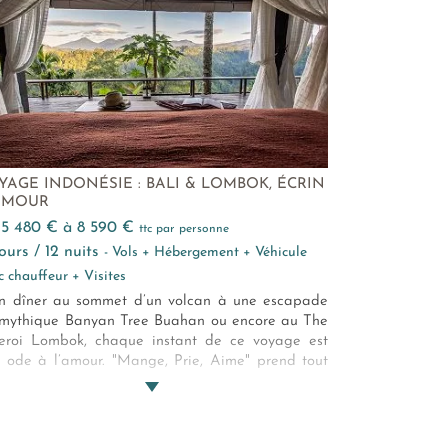
YAGE INDONÉSIE : BALI & LOMBOK, ÉCRIN
AMOUR
e 5 480 € à 8 590 €
ttc par personne
 jours / 12 nuits
- Vols + Hébergement + Véhicule
c chauffeur + Visites
n dîner au sommet d’un volcan à une escapade
mythique Banyan Tree Buahan ou encore au The
roi Lombok, chaque instant de ce voyage est
 ode à l’amour. "Mange, Prie, Aime" prend tout
 sens entre rizières enchantées, temples sacrés et
raites luxueuses face à l’océan. Une parenthèse à
x, hors du temps…