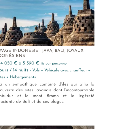
YAGE INDONÉSIE : JAVA, BALI, JOYAUX
DONÉSIENS
e 4 050 € à 5 390 €
ttc par personne
 jours / 14 nuits
- Vols + Véhicule avec chauffeur +
ites + Hébergements
ci un sympathique combiné d'îles qui allie la
ouverte des sites javanais dont l'incontournable
robudur et le mont Bromo et la légèreté
ouciante de Bali et de ces plages.