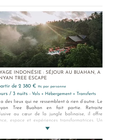
YAGE INDONÉSIE : SÉJOUR AU BUAHAN, A
NYAN TREE ESCAPE
 partir de 2 380 €
ttc par personne
jours / 3 nuits
- Vols + Hébergement + Transferts
y a des lieux qui ne ressemblent à rien d’autre. Le
nyan Tree Buahan en fait partie. Retraite
lusive au cœur de la jungle balinaise, il offre
ence, espace et expériences transformatrices. Un
e discret, pensé pour se reconnecter à soi, à la
ure, et à l’essentiel.