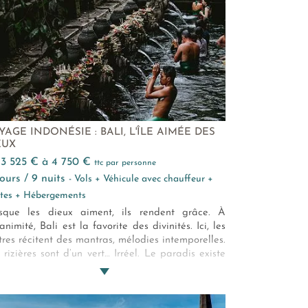
YAGE INDONÉSIE : BALI, L'ÎLE AIMÉE DES
EUX
e 3 525 € à 4 750 €
ttc par personne
 jours / 9 nuits
- Vols + Véhicule avec chauffeur +
ites + Hébergements
sque les dieux aiment, ils rendent grâce. À
nanimité, Bali est la favorite des divinités. Ici, les
tres récitent des mantras, mélodies intemporelles.
 rizières sont d’un vert… Irréel. Le paradis existe
vous allez le rencontrer sur une plage de Bali ou
e à la beauté d’une offrande fleurie lors de ce
cuit de 12 jours. Bien-aimée Bali…