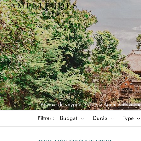
Agence de voyage
Asie
Agence de voyag
Budget
Durée
Type
Filtrer :