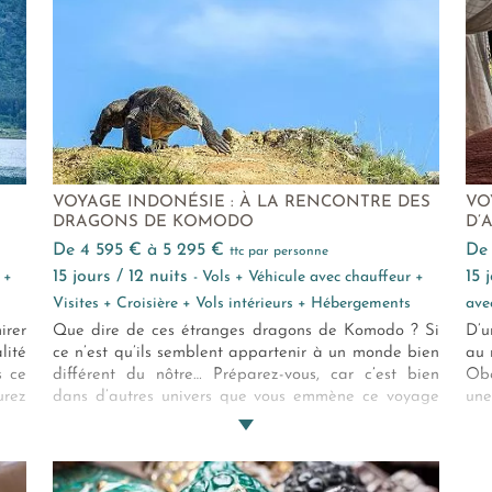
souvenirs précieux.
VOYAGE INDONÉSIE : À LA RENCONTRE DES
VO
DRAGONS DE KOMODO
D’
de 4 595 € à 5 295 €
d
ttc par personne
15 jours / 12 nuits
15
 +
- Vols + Véhicule avec chauffeur +
Visites + Croisière + Vols intérieurs + Hébergements
ave
irer
Que dire de ces étranges dragons de Komodo ? Si
D’u
lité
ce n’est qu’ils semblent appartenir à un monde bien
au 
s ce
différent du nôtre… Préparez-vous, car c’est bien
Obe
urez
dans d’autres univers que vous emmène ce voyage
une
nts
mêlant au charme d’Ubud et de Jimbaran une
son
r au
croisière dans les îles méconnues du Parc national
ret
de Komodo !
deu