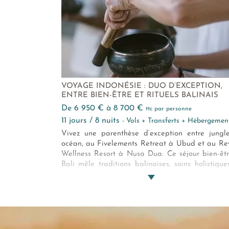
VOYAGE INDONÉSIE : DUO D’EXCEPTION,
ENTRE BIEN-ÊTRE ET RITUELS BALINAIS
de 6 950 € à 8 700 €
ttc par personne
11 jours / 8 nuits
- Vols + Transferts + Hébergemen
Vivez une parenthèse d’exception entre jungl
océan, au Fivelements Retreat à Ubud et au Re
Wellness Resort à Nusa Dua. Ce séjour bien-êt
Bali mêle traditions balinaises, soins holistique
luxe discret. Un duo harmonieux pour se ressou
pleinement, en solo, en couple ou entre amis.