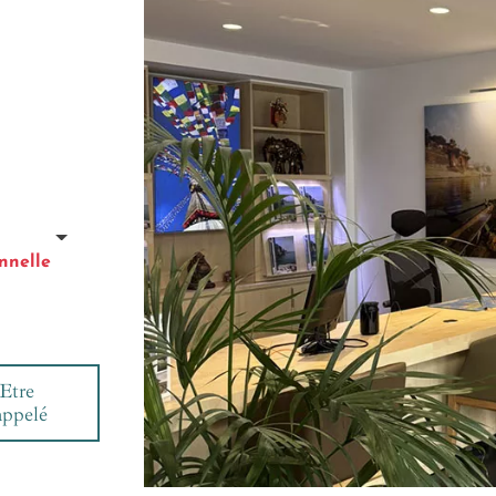
nnelle
Etre
appelé