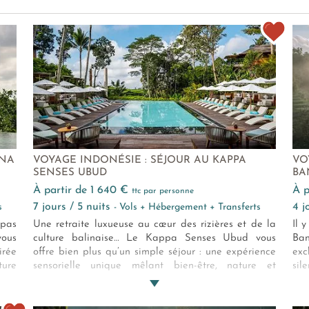
ANA
VOYAGE INDONÉSIE : SÉJOUR AU KAPPA
VO
SENSES UBUD
BA
à partir de 1 640 €
à
ttc par personne
7 jours / 5 nuits
4 
s
- Vols + Hébergement + Transferts
 pas
Une retraite luxueuse au cœur des rizières et de la
Il 
vous
culture balinaise… Le Kappa Senses Ubud vous
Ba
irée
offre bien plus qu’un simple séjour : une expérience
exc
ure
sensorielle unique mêlant bien-être, nature et
sil
tion
immersion culturelle. Découvrez un Bali authentique
lux
dans un cadre écoresponsable et raffiné, pensé pour
nat
éveiller vos sens et apaiser votre âme. L'expérience