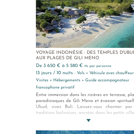
VOYAGE INDONÉSIE : DES TEMPLES D'UBU
AUX PLAGES DE GILI MENO
de 3 650 € à 5 580 €
ttc par personne
13 jours / 10 nuits
- Vols + Véhicule avec chauffeur
Visites + Hébergements + Guide accompagnateur
francophone privatif
Entre immersion dans les rizières en terrasse, pl
paradisiaques de Gili Meno et évasion spirituel
Ubud, vivez Bali. Laissez-vous charmer par
traditions balinaises, ancrées dans les petits vill
de l’île des Dieux, admirez les paysages grandi
du mont Batur et plongez votre regard dans
sources sacrées de Tirta Empul.