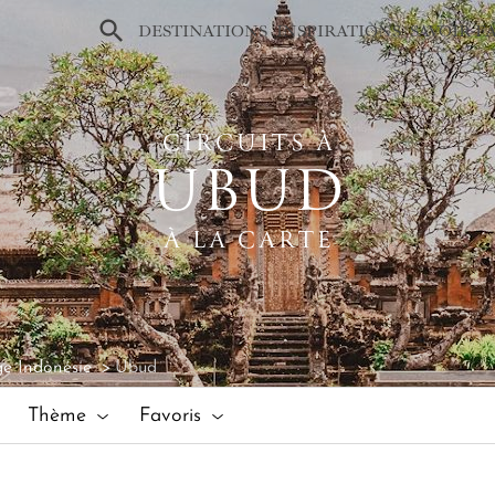
×
DESTINATIONS
INSPIRATIONS
SAVOIR-F
CIRCUITS À
UBUD
À LA CARTE
e Indonésie
Ubud
Thème
Favoris