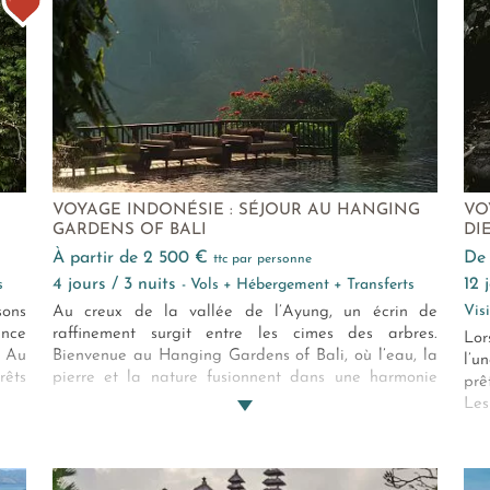
d'un voyage d'exception.
VOYAGE INDONÉSIE : SÉJOUR AU HANGING
VO
GARDENS OF BALI
DI
à partir de 2 500 €
d
ttc par personne
4 jours / 3 nuits
12
s
- Vols + Hébergement + Transferts
Vis
sons
Au creux de la vallée de l’Ayung, un écrin de
nce
raffinement surgit entre les cimes des arbres.
Lor
. Au
Bienvenue au Hanging Gardens of Bali, où l’eau, la
l’u
rêts
pierre et la nature fusionnent dans une harmonie
prê
xion
absolue.
Les
que
et 
fac
cir