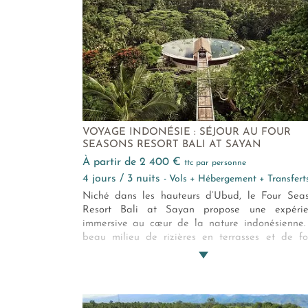
VOYAGE INDONÉSIE : SÉJOUR AU FOUR
SEASONS RESORT BALI AT SAYAN
à partir de 2 400 €
ttc par personne
4 jours / 3 nuits
- Vols + Hébergement + Transfert
Niché dans les hauteurs d’Ubud, le Four Sea
Resort Bali at Sayan propose une expérie
immersive au cœur de la nature indonésienne
beau milieu de rizières en terrasses et de fo
tropicales, laissez-vous aller à une déconne
totale. Découvrez une atmosphère authenti
alliant luxe et traditions balinaises.