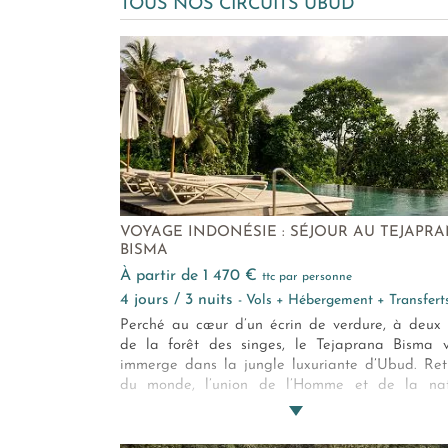
TOUS NOS CIRCUITS UBUD
VOYAGE INDONÉSIE : SÉJOUR AU TEJAPR
BISMA
à partir de 1 470 €
ttc par personne
4 jours / 3 nuits
- Vols + Hébergement + Transfert
Perché au cœur d’un écrin de verdure, à deux
de la forêt des singes, le Tejaprana Bisma 
immerge dans la jungle luxuriante d’Ubud. Ret
du monde, l’union de l’Homme et de la nat
devient presque évidente. Modernité, tradi
balinaise, tout y conjugue le plaisir des sens.