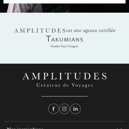
tendent les bras ! Optez pour les plages animées
angle inédit : mangroves secrètes, bancs de sable
de Nungwi si vous aimez l'ambiance festive, ou
immaculés et récifs coralliens affleurant créent un
privilégiez la côte est (Matemwe, Pongwe) pour
terrain de jeu naturel exceptionnel.
plus d'intimité. Stone Town s'illumine de
décorations créant une atmosphère magique
AMPLITUDES
est une agence certifiée
pour les fêtes.
Takumians
LES VACANCES D'HIVER
Météo :
Février prolonge la magie estivale avec
des conditions météorologiques exceptionnelles.
Les températures restent chaudes (29°C) tandis
que les alizés apportent une brise rafraîchissante.
Les journées ensoleillées s'enchaînent, parfaites
pour multiplier les activités en famille.
Saison :
Haute
Où partir ?
C'est le moment rêvé pour explorer
tout l'archipel ! Combinez farniente sur les plages