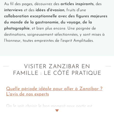
Au fil des pages, découvrez des
articles inspirants
, des
du tourisme de masse.
interviews
et des
idées d'évasion
, fruits d'une
collaboration exceptionnelle avec des figures majeures
Enfants (dès 6 ans)
du monde de la gastronomie, du voyage, de la
photographie
, et bien plus encore. Une poignée de
Rencontre avec les géants de Prison Island
: Cette
destinations, soigneusement sélectionnées, y sont mises à
petite île située à 30 minutes en bateau de Stone
l’honneur, toutes empreintes de l'esprit Amplitudes.
Town, également appelée Changuu, abrite plus de
200 tortues géantes d'Aldabra, dont certaines
centenaires. Les enfants peuvent approcher et nourrir
ces créatures majestueuses tout en découvrant
l'histoire fascinante de cette ancienne prison devenue
VISITER ZANZIBAR EN
sanctuaire naturel.
FAMILLE : LE CÔTÉ PRATIQUE
Marche dans la forêt de Jozani
: Au cœur du parc
national de Jozani Chwaka Bay, cette réserve
naturelle de 50 km² permet d'observer les singes
Quelle période idéale pour aller à Zanzibar ?
colobes roux endémiques de Zanzibar. Le sentier
L'avis de nos experts
aménagé traverse la mangrove sur des passerelles en
bois. On observe alors cette espèce rare dans son
On le sait, choisir le bon moment pour partir est
habitat naturel, accompagné d'un guide local
essentiel… Et quand l'appel de Zanzibar se mêle aux rires