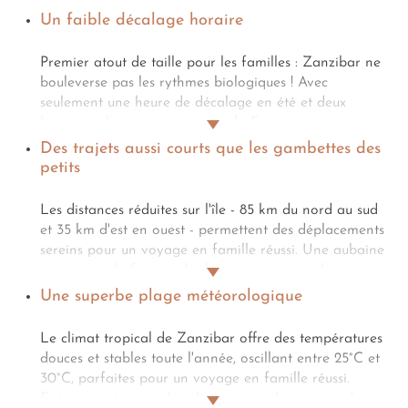
Un faible décalage horaire
Premier atout de taille pour les familles : Zanzibar ne
bouleverse pas les rythmes biologiques ! Avec
seulement une heure de décalage en été et deux
heures en hiver par rapport à la France
métropolitaine, l'archipel tanzanien ménage petits et
Des trajets aussi courts que les gambettes des
grands. Fini le redoutable jet-lag qui transforme les
petits
premiers jours de vacances en marathon pour parents
épuisés et enfants grognons. Les tout-petits,
Les distances réduites sur l'île - 85 km du nord au sud
particulièrement sensibles aux changements
et 35 km d'est en ouest - permettent des déplacements
d'horaires, s'adaptent en douceur sans perturber leurs
sereins pour un voyage en famille réussi. Une aubaine
cycles de sommeil. Pour les parents, c'est aussi la
pour éviter la fatigue des longs trajets avec les
garantie de pouvoir donner des nouvelles à la famille
enfants ! Comptez maximum 2 heures de route pour
Une superbe plage météorologique
restée en métropole sans calculs savants.
rejoindre les plages les plus éloignées depuis Stone
Town : Nungwi au nord, Matemwe au nord-est, ou
Le climat tropical de Zanzibar offre des températures
encore Jambiani au sud-est. Ces trajets courts
douces et stables toute l'année, oscillant entre 25°C et
transforment chaque jour en nouvelle aventure sans
30°C, parfaites pour un voyage en famille réussi.
épuiser vos petits explorateurs. Les routes principales,
Entre juin et septembre, la saison sèche promet des