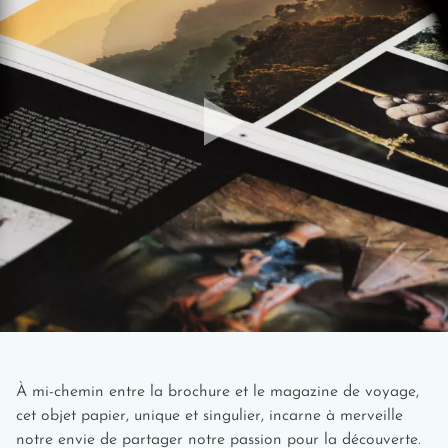
de l'île comme Nungwi, offrent une navigation douce
sur les eaux calmes des lagons. Les sorties d'une
demi-journée depuis les plages de Kendwa ou
Matemwe permettent aux tout-petits de découvrir les
dauphins et les bancs de sable de Nakupenda dans
un cadre sécurisé.
Visite d'une ferme aux papillons
: Située à Pete, à
seulement 1 km de l'entrée de la forêt de Jozani sur la
route principale, cette réserve naturelle abrite l'un des
plus grands enclos de papillons d'Afrique de l'Est.
Dans ce jardin tropical protégé par des filets, les
jeunes enfants observent les différents stades de vie
des papillons multicolores.
Balade en char à âne dans un village
: Cette
expérience authentique se déroule dans les villages
traditionnels du centre de l'île où les ânes restent un
moyen de transport quotidien pour les habitants. Ces
promenades paisibles d'une heure permettent aux
À mi-chemin entre la brochure et le magazine de voyage,
petits de découvrir la vie rurale zanzibarite au rythme
cet objet papier, unique et singulier, incarne à merveille
lent de ces animaux dociles, tout en traversant les
notre envie de partager notre passion pour la découverte.
plantations d'épices et les petits hameaux préservés