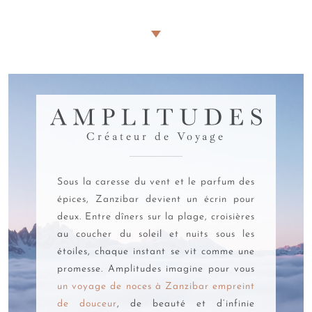
Passeport, carte d'identité ou visa ? De quels
papiers et documents avez-vous besoin pour
Zanzibar ?
Pour voyager à Zanzibar, trois documents sont
indispensables pour les ressortissants français.
Un
AMPLITUDES
passeport valide
au minimum 6 mois après votre date de
Créateur de Voyage
retour, comportant trois pages vierges consécutives. Une
simple carte d'identité ne suffit pas pour accéder à l'archipel
tanzanien.
Un visa est obligatoire
pour tous les voyageurs
Sous la caresse du vent et le parfum des
européens souhaitant découvrir Zanzibar.
Une assurance
épices, Zanzibar devient un écrin pour
voyage spécifique
de 44 dollars par personne est
deux. Entre dîners sur la plage, croisières
désormais exigée depuis le 1er octobre 2024, même si vous
disposez déjà d'une couverture personnelle.
au coucher du soleil et nuits sous les
étoiles, chaque instant se vit comme une
Comment faire pour obtenir son visa pour
promesse. Amplitudes imagine pour vous
l'archipel ?
un voyage de noces à Zanzibar empreint
de douceur
, de beauté et d’infinie