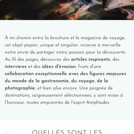
Quel est le prix du visa tanzanien ?
Le visa tanzanien, valable pour Zanzibar, s'élève à 50
dollars américains ou soit environs 50 euros. Les paiements
À mi-chemin entre la brochure et le magazine de voyage,
par carte bancaire sont acceptés sur le site officiel, mais
cet objet papier, unique et singulier, incarne à merveille
attention aux frais supplémentaires qui peuvent s'appliquer.
notre envie de partager notre passion pour la découverte.
Au fil des pages, découvrez des
articles inspirants
, des
interviews
et des
idées d'évasion
, fruits d'une
collaboration exceptionnelle avec des figures majeures
du monde de la gastronomie, du voyage, de la
photographie
, et bien plus encore. Une poignée de
destinations, soigneusement sélectionnées, y sont mises à
l’honneur, toutes empreintes de l'esprit Amplitudes.
QUELLES SONT LES