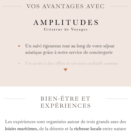
VOS AVANTAGES AVEC
Un suivi rigoureux tout au long de votre séjour
asiatique grâce à notre service de conciergerie
Un accès à des offres et services exclusifs comme
des early check-in ou des surclassements
Une offre entièrement personnalisée et avec la
possibilité d’accéder à des tarifs privilégiés
BIEN-ÊTRE ET
Une expertise de votre créateur de voyage
spécialisé
EXPÉRIENCES
Une personnalisation de votre escapade selon vos
Les expériences sont organisées autour de trois grands axes des
envies
loisirs maritimes
, de la détente et la
richesse locale
entre nature