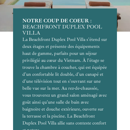
NOTRE COUP DE COEUR
POUR LA VUE
POUR LES VOYAGES DE NOCES
POUR LE CONFORT
POUR LES FAMILLES
POUR LE CADRE
POUR SON PANORAMA
POUR L'EXCLUSIVITÉ
:
BEACHFRONT DUPLEX POOL
VILLA
La Beachfront Duplex Pool Villa s'étend sur
deux étages et présente des équipements
haut de gamme, parfaits pour un séjour
privilégié au cœur du Vietnam. À l'étage se
trouve la chambre à coucher, qui est équipée
d'un confortable lit double, d'un canapé et
d'une télévision tout en s'ouvrant sur une
belle vue sur la mer. Au rez-de-chaussée,
vous trouverez un grand salon aménagé avec
goût ainsi qu'une salle de bain avec
baignoire et douche extérieure, ouverte sur
Équipements :
la terrasse et la piscine. La Beachfront
Duplex Pool Villa allie sans conteste confort
Équipements :
Capacité :