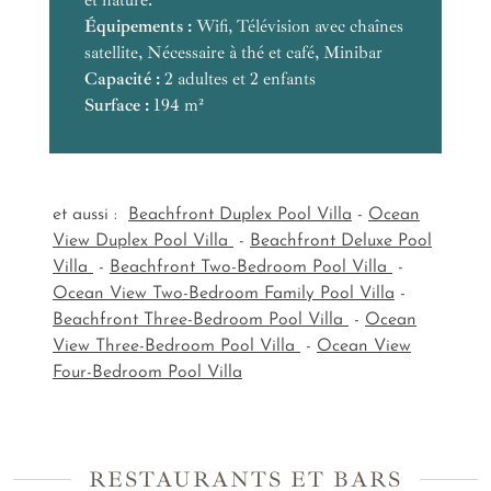
et nature.
Équipements :
Surface :
Équipements :
Capacité :
Wifi, Télévision avec chaînes
satellite, Nécessaire à thé et café, Minibar
Surface :
Équipements :
Équipements :
Capacité :
Capacité :
Équipements :
Surface :
2 adultes et 2 enfants
Surface :
Capacité :
Équipements :
Capacité :
194 m²
Surface :
Surface :
Capacité :
Capacité :
Surface :
Surface :
et aussi :
Beachfront Duplex Pool Villa
-
Ocean
View Duplex Pool Villa
-
Beachfront Deluxe Pool
Villa
-
Beachfront Two-Bedroom Pool Villa
-
Ocean View Two-Bedroom Family Pool Villa
-
Beachfront Three-Bedroom Pool Villa
-
Ocean
View Three-Bedroom Pool Villa
-
Ocean View
Four-Bedroom Pool Villa
RESTAURANTS ET BARS