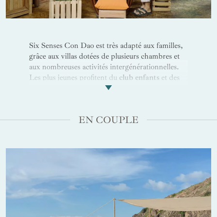
Six Senses Con Dao est très adapté aux familles,
grâce aux villas dotées de plusieurs chambres et
aux nombreuses activités intergénérationnelles.
Les plus jeunes profitent du
club enfants
et des
activités ludiques autour de la nature
, des
ateliers cuisine vietnamienne ou de jeux sur la
plage. Toute la famille peut participer aux
EN COUPLE
programmes de conservation des tortues
notamment la visite du centre d’incubation “
Let’s
Get Cracking
” ou l'observation des pontes (en
saison). Côté expériences balnéaires, organisez
des sorties en bateau en famille, des balades à vélo
ou des pique-niques sur des criques isolées
complètent le programme et vous offrent de
précieux souvenirs.