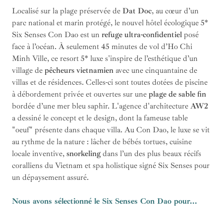
Localisé sur la plage préservée de
Dat Doc
, au cœur d’un
parc national et marin protégé, le nouvel hôtel écologique 5*
Six Senses Con Dao est un
refuge ultra-confidentiel
posé
face à l’océan. À seulement 45 minutes de vol d’Ho Chi
Minh Ville, ce resort 5* luxe s'inspire de l’esthétique d’un
village de
pêcheurs vietnamien
avec une cinquantaine de
villas et de résidences. Celles-ci sont toutes dotées de piscine
à débordement privée et ouvertes sur une
plage de sable fin
bordée d’une mer bleu saphir. L'agence d'architecture
AW2
a dessiné le concept et le design, dont la fameuse table
"oeuf" présente dans chaque villa. Au Con Dao, le luxe se vit
au rythme de la nature : lâcher de bébés tortues, cuisine
locale inventive,
snorkeling
dans l’un des plus beaux récifs
coralliens du Vietnam et spa holistique signé Six Senses pour
un dépaysement assuré.
Nous avons sélectionné le Six Senses Con Dao pour...