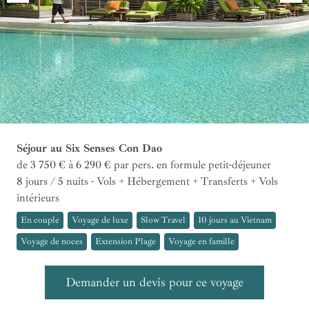
Séjour au Six Senses Con Dao
de 3 750 € à 6 290 €
par pers.
en formule petit-déjeuner
8 jours / 5 nuits - Vols + Hébergement + Transferts + Vols
intérieurs
En couple
Voyage de luxe
Slow Travel
10 jours au Vietnam
Voyage de noces
Extension Plage
Voyage en famille
Demander un devis pour ce voyage