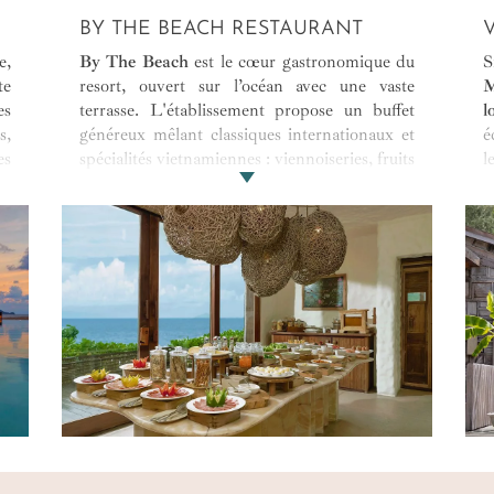
BY THE BEACH RESTAURANT
e,
By The Beach
est le cœur gastronomique du
S
te
resort, ouvert sur l’océan avec une vaste
M
es
terrasse. L'établissement propose un buffet
l
s,
généreux mêlant classiques internationaux et
é
es
spécialités vietnamiennes : viennoiseries, fruits
l
tropicaux, jus de fruit pressés... Avec un seul
v
mot d'ordre, manger local. L'ambiance
B
tamisée et rythmée par le
bruit des vagues
, en
p
fait un lieu privilégiée pour un dîner
v
romantique.
E
m