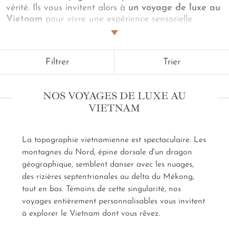
vérité. Ils vous invitent alors à
un voyage de luxe au
Vietnam
pour vivre une expérience sensorielle
unique, au-delà du faste des apparences. Car au
pays
du Dragon
, on se délecte d'une rencontre au détour
d'une balade bucolique du côté d'Hué. On
Filtrer
Trier
s'approprie, l'espace d'un instant, la beauté d'une
rizière ou d'une plage immaculée. On s'enrichit d'une
histoire, d'une gastronomie. On collectionne les
NOS VOYAGES DE LUXE AU
sourires. On se pare des éclats des lanternes d'Hoi
VIETNAM
An. On s'offre un bol de Pho ou un Bánh mì lors d'un
food tour réservé par notre service conciergerie. Et le
soir venu, on adopte la discrétion d'une adresse
La topographie vietnamienne est spectaculaire. Les
exclusive.
Un voyage de luxe au Vietnam sur
montagnes du Nord, épine dorsale d'un dragon
mesure
, on vous le dit, c'est l'excellence mais aussi le
délice de l'épure. De la spontanéité. De la simplicité
géographique, semblent danser avec les nuages,
de l'émotion.
des rizières septentrionales au delta du Mékong,
tout en bas. Témoins de cette singularité, nos
voyages entièrement personnalisables vous invitent
à explorer le Vietnam dont vous rêvez.