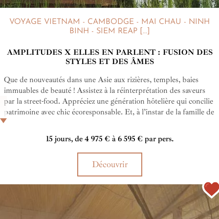
VOYAGE VIETNAM - CAMBODGE - MAI CHAU - NINH
BINH - SIEM REAP [...]
AMPLITUDES X ELLES EN PARLENT : FUSION DES
STYLES ET DES ÂMES
Que de nouveautés dans une Asie aux rizières, temples, baies
immuables de beauté ! Assistez à la réinterprétation des saveurs
par la street-food. Appréciez une génération hôtelière qui concilie
patrimoine avec chic écoresponsable. Et, à l’instar de la famille de
Coralie du blog et compte Instagram Elles en Parlent pour qui a
été créé ce circuit Vietnam - Cambodge de 15 jours, appréhendez
15 jours, de 4 975 € à 6 595 € par pers.
la dualité du présent des ethnies dans les campagnes !
Découvrir