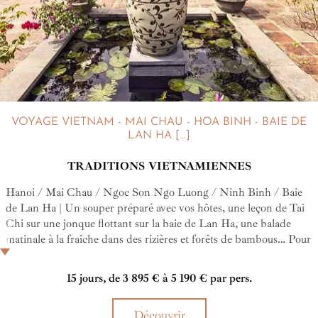
VOYAGE VIETNAM - MAI CHAU - HOA BINH - BAIE DE
LAN HA [...]
TRADITIONS VIETNAMIENNES
Hanoi / Mai Chau / Ngoc Son Ngo Luong / Ninh Binh / Baie
de Lan Ha | Un souper préparé avec vos hôtes, une leçon de Tai
Chi sur une jonque flottant sur la baie de Lan Ha, une balade
matinale à la fraîche dans des rizières et forêts de bambous… Pour
comprendre le Vietnam, il faut le vivre à la mode vietnamienne,
paisiblement, lentement… Ce sera le cas avec ce circuit dans le
15 jours, de 3 895 € à 5 190 € par pers.
Nord du pays pensé pour les adeptes du slow travel !
Découvrir