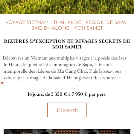
VOYAGE VIETNAM - THAÏLANDE - RÉGION DE SAPA -
BAIE D'HALONG - KOH SAMET
RIZIÈRES D’EXCEPTION ET RIVAGES SECRETS DE
KOH SAMET
Découvrez un Vietnam aux multiples visages : la poésie des lacs
de Hanoi, la quiétude des montagnes de Sapa, la beauté
intemporelle des rizières de Mu Cang Chai. Puis laissez-vous
séduire par la magie de la baie d’Halong avant de savourer la
douceur tropicale de Koh Samet en Thaïlande.
16 jours, de 5 350 € à 7 950 € par pers.
Découvrir