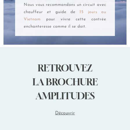
demande en ligne sur le site du portail national de
Nous vous recommandons un circuit avec
l'immigration vietnamienne.
Ils vous fourniront un e-visa
chauffeur et guide de
15 jours au
pour des séjours pouvant aller jusqu'à 90 jours maximum
avec entrées multiples. Imprimez-le et conservez le courriel
Vietnam
pour vivre cette contrée
envoyé par les autorités vietnamiennes.
enchanteresse comme il se doit.
Gardez à l'esprit que l'exemption de visa touristique, valable
jusqu'à 45 jours, jours d'entrée et de sortie inclus, ainsi que
les e-visas pour une durée maximale de 90 jours avec
entrées multiples, ne peuvent pas être prolongés ou
renouvelés. Tout dépassement de la durée devra être géré
RETROUVEZ
sur place auprès du consulat général.
LA BROCHURE
Si vous avez des questions, nos experts Amplitudes sont là
pour y répondre et vous fournir un accompagnement.
AMPLITUDES
Et quand faire sa demande de visa pour un séjour
serein ?
Découvrir
Nous vous conseillons d'entamer les démarches pour votre
visa
quelques semaines
avant votre départ au Vietnam
.