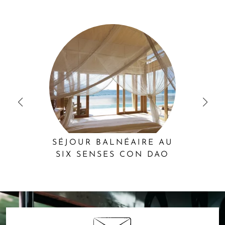
en toutes circonstances.
En ce qui concerne la location d'un scooter,
le port du
casque est obligatoire.
Vérifiez bien son état avant de vous
lancer sur les routes vietnamiennes. En effet, la qualité est
souvent aléatoire.
Faites preuve de prudence
, le trafic,
intense, peut épuiser. Encore plus en ville que dans les zones
rurales. Avertissement : gardez en tête que la législation est
assez stricte concernant la conduite après une
consommation d'alcool. Aucune tolérance, vous devez être à
0 mg d'alcool. Là encore, si l'appel du deux roues se fait
trop fort,
organisez à tout instant une virée en scooter
guidée dans Hanoï
ou encore Hô Chi Minh-Ville avec la
SÉJOUR BALNÉAIRE AU
complicté de nos experts.
SIX SENSES CON DAO