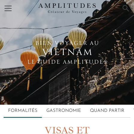
×
BIEN VOYAGER AU
VIETNAM
LE GUIDE AMPLITUDES
FORMALITÉS
GASTRONOMIE
QUAND PARTIR
VISAS ET