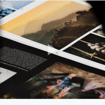
Cela vous laissera le temps nécessaire pour réunir tous les
documents requis. Pensez à vérifier la date d'expiration de
votre passeport. En anticipant, vous vous assurez de pouvoir
partir au Vietnam en toute tranquillité. Oubliez le stress de
devoir régler les formalités à la dernière minute !
Si vous avez des interrogations ou le moindre doute,
nos
experts Amplitudes vous aident dans vos démarches
pour l'obtention de votre visa pour le Vietnam.