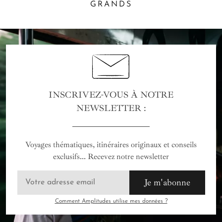
du Développement international. Celui-ci vous permet de
GRANDS
que le chauffeur enclenche le compteur. Vous éviterez ainsi
vous inscrire et de signaler votre voyage au Vietnam sur le
toute surprise de surfacturation à la fin de la course. Il est
site internet
http://diplomatie.gouv.fr/ariane
. Au cours de
également possible de demander une prise en charge
votre séjour, si la situation l'exige, vous recevrez par e-mail
directement à votre hôtel.
ou SMS des informations et des consignes de sécurité. De
plus, la personne désignée comme étant votre contact sera
également alertée si nécessaire.
INSCRIVEZ-VOUS À NOTRE
NEWSLETTER :
Voyages thématiques, itinéraires originaux et conseils
exclusifs... Recevez notre newsletter
Je m'abonne
Comment Amplitudes utilise mes données ?