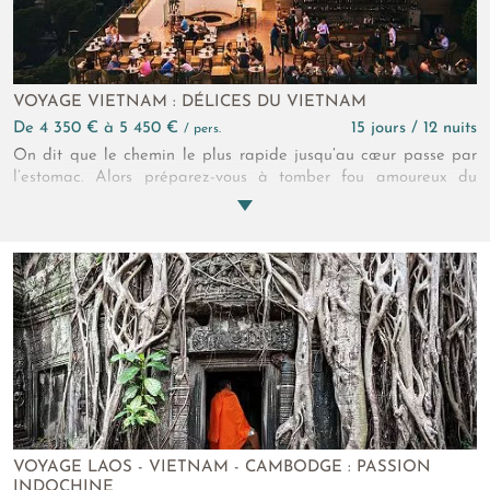
VOYAGE VIETNAM : DÉLICES DU VIETNAM
de 4 350 € à 5 450 €
15 jours / 12 nuits
/ pers.
On dit que le chemin le plus rapide jusqu’au cœur passe par
l’estomac. Alors préparez-vous à tomber fou amoureux du
Dragon de l’Asie ! Rencontres, ateliers, dégustations
surprenantes, tout cela entourés de paysages extraordinaires.
Villes, montagnes et fleuves, ce voyage gastronomique au
Vietnam est un régal pour tous vos sens… Chúc ngon mi?ng
(bon appétit) !
VOYAGE LAOS - VIETNAM - CAMBODGE : PASSION
INDOCHINE