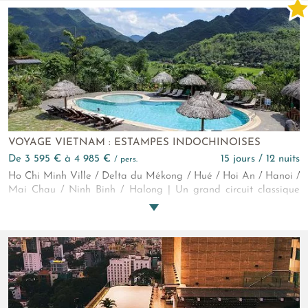
un Vietnam authentique et contrasté, où chaque étape dévoile
une facette différente du pays du Dragon
VOYAGE VIETNAM : ESTAMPES INDOCHINOISES
de 3 595 € à 4 985 €
15 jours / 12 nuits
/ pers.
Ho Chi Minh Ville / Delta du Mékong / Hué / Hoi An / Hanoi /
Mai Chau / Ninh Binh / Halong | Un grand circuit classique
dans un Vietnam en pleine mutation. Nul doute que vous serez
surpris par la vitalité et le dynamisme de ce peuple qui
s'appuie sur ses traditions pour aller de l'avant.