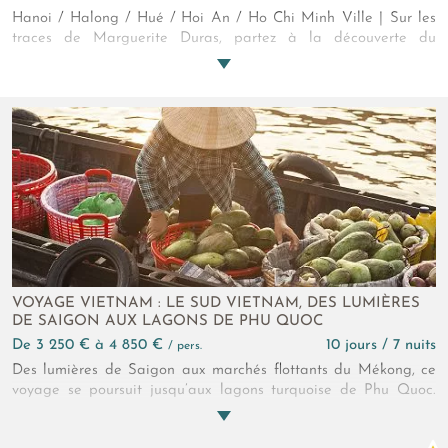
Hanoi / Halong / Hué / Hoi An / Ho Chi Minh Ville | Sur les
traces de Marguerite Duras, partez à la découverte du
Vietnam, qui porte encore l'Histoire de l'Indochine. Pays de
contrastes partagé entre traditions ancestrales et modernité
désirée, ce joyau de l'Asie offre un panorama étincelant
rythmé par des millénaires de douceur et d'authenticité. Une
traversée essentielle à la découverte de sites majeurs pour
s'évader et appréhender l'envoûtement de ce territoire en
pleine mutation.
VOYAGE VIETNAM : LE SUD VIETNAM, DES LUMIÈRES
DE SAIGON AUX LAGONS DE PHU QUOC
de 3 250 € à 4 850 €
10 jours / 7 nuits
/ pers.
Des lumières de Saigon aux marchés flottants du Mékong, ce
voyage se poursuit jusqu’aux lagons turquoise de Phu Quoc.
Entre balades urbaines, paysages apaisants du Mékong,
immersion dans la vie locale, et douceur balnéaire, découvrez