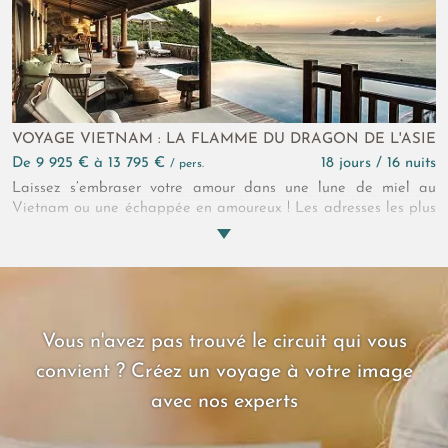
VOYAGE VIETNAM : LA FLAMME DU DRAGON DE L'ASIE
de 9 925 € à 13 795 €
18 jours / 16 nuits
/ pers.
Laissez s’embraser votre amour dans une lune de miel au
Vietnam ou une échappée en amoureux ! Les adresses les plus
romantiques se dissimulent dans les méandres des fleuves et
des rizières… Un voyage de 18 jours à la rencontre du Dragon
de l’Asie, son histoire, la chaleur de son peuple et son sens si
remarquable du bien-être...
Vous n'avez pas trouvé le circuit qui vous
convient ? Créez un voyage à votre image
avec nos experts