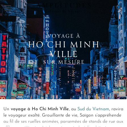
×
VOYAGE À
HO CHI MINH
VILLE
SUR MESURE
Un
voyage à Ho Chi Minh Ville
, au
Sud du Vietnam
, ravira
le voyageur exalté. Grouillante de vie, Saïgon s’appréhende
au fil de ses ruelles animées, parsemées de stands de rue aux