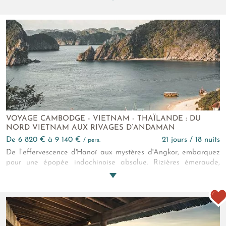
villages, scènes de vie, temples enfouis dans la jungle, nuées
d'oiseaux multicolores. Un rêve ?
VOYAGE CAMBODGE - VIETNAM - THAÏLANDE : DU
NORD VIETNAM AUX RIVAGES D’ANDAMAN
de 6 820 € à 9 140 €
21 jours / 18 nuits
/ pers.
De l’effervescence d'Hanoï aux mystères d'Angkor, embarquez
pour une épopée indochinoise absolue. Rizières émeraude,
temples grandioses et navigation paisible sur le Mékong
rythmeront vos journées. Et soudain ? L'énergie folle de
Bangkok ! Avant de clore l'aventure les pieds dans le sable
blanc, dans la tranquillité absolue de Koh Lanta.