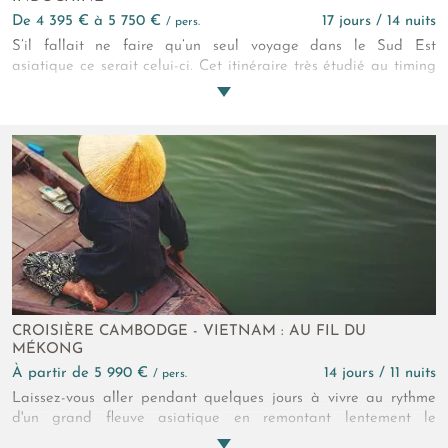
de 4 395 € à 5 750 €
17 jours / 14 nuits
/ pers.
S’il fallait ne faire qu’un seul voyage dans le Sud Est
asiatique ce serait celui-ci. Cet itinéraire très étudié au timing
idéal réunit l’essentiel de l’art monumental et des beautés
naturelles indochinoises et provoque de passionnantes
rencontres.
CROISIÈRE CAMBODGE - VIETNAM : AU FIL DU
MÉKONG
à partir de 5 990 €
14 jours / 11 nuits
/ pers.
Laissez-vous aller pendant quelques jours à vivre au rythme
d'un grand fleuve asiatique en remontant lentement le
Mékong. Depuis votre confortable cabine, vous voyez défiler