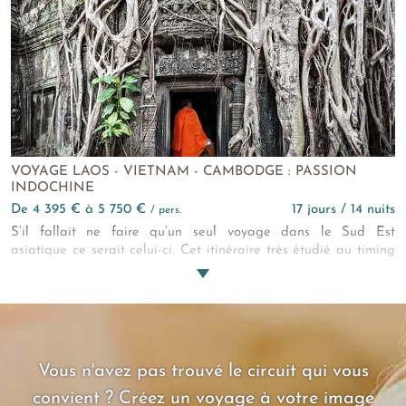
Vietnam est un régal pour tous vos sens… Chúc ngon mi?ng
(bon appétit) !
VOYAGE LAOS - VIETNAM - CAMBODGE : PASSION
INDOCHINE
de 4 395 € à 5 750 €
17 jours / 14 nuits
/ pers.
S’il fallait ne faire qu’un seul voyage dans le Sud Est
asiatique ce serait celui-ci. Cet itinéraire très étudié au timing
idéal réunit l’essentiel de l’art monumental et des beautés
naturelles indochinoises et provoque de passionnantes
rencontres.
Vous n'avez pas trouvé le circuit qui vous
convient ? Créez un voyage à votre image