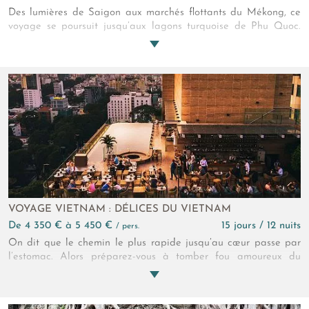
Des lumières de Saigon aux marchés flottants du Mékong, ce
voyage se poursuit jusqu’aux lagons turquoise de Phu Quoc.
Entre balades urbaines, paysages apaisants du Mékong,
immersion dans la vie locale, et douceur balnéaire, découvrez
un Vietnam authentique et contrasté, où chaque étape dévoile
une facette différente du pays du Dragon
VOYAGE VIETNAM : DÉLICES DU VIETNAM
de 4 350 € à 5 450 €
15 jours / 12 nuits
/ pers.
On dit que le chemin le plus rapide jusqu’au cœur passe par
l’estomac. Alors préparez-vous à tomber fou amoureux du
Dragon de l’Asie ! Rencontres, ateliers, dégustations
surprenantes, tout cela entourés de paysages extraordinaires.
Villes, montagnes et fleuves, ce voyage gastronomique au