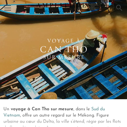
×
VOYAGE À
CAN THO
SUR MESURE
Un
voyage à Can Tho sur mesure
, dans le
Sud du
Vietnam
, offre un autre regard sur le Mékong.
Figure
urbaine au cœur du Delta, la ville s’étend, régie par les flots