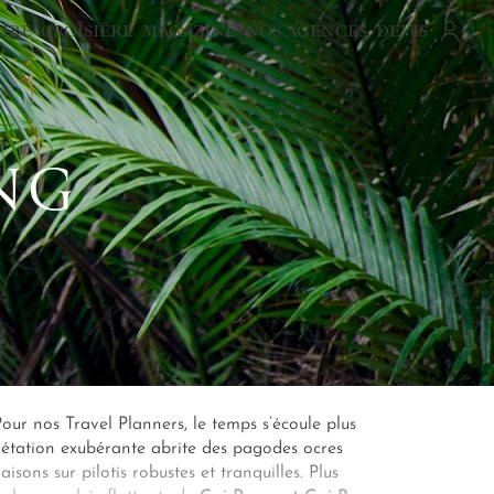
AIRE
CROISIÈRE
MAGAZINE
NOS AGENCES
DEVIS
NG
. Pour nos Travel Planners, le temps s’écoule plus
gétation exubérante abrite des pagodes ocres
isons sur pilotis robustes et tranquilles. Plus