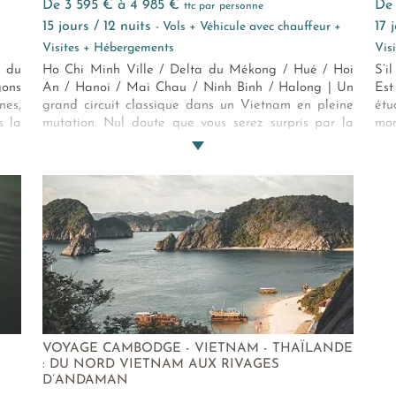
de 3 595 € à 4 985 €
d
ttc par personne
15 jours / 12 nuits
17
- Vols + Véhicule avec chauffeur +
Visites + Hébergements
Vis
s du
Ho Chi Minh Ville / Delta du Mékong / Hué / Hoi
S’i
gons
An / Hanoi / Mai Chau / Ninh Binh / Halong | Un
Est
nes,
grand circuit classique dans un Vietnam en pleine
étu
s la
mutation. Nul doute que vous serez surpris par la
mon
z un
vitalité et le dynamisme de ce peuple qui s'appuie
et 
tape
sur ses traditions pour aller de l'avant.
n
VOYAGE CAMBODGE - VIETNAM - THAÏLANDE
: DU NORD VIETNAM AUX RIVAGES
D’ANDAMAN