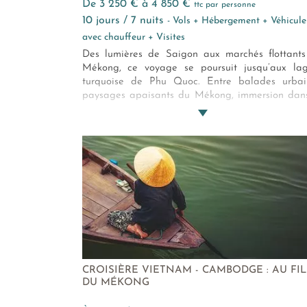
de 3 250 € à 4 850 €
ttc par personne
10 jours / 7 nuits
- Vols + Hébergement + Véhicule
avec chauffeur + Visites
Des lumières de Saigon aux marchés flottant
Mékong, ce voyage se poursuit jusqu’aux la
turquoise de Phu Quoc. Entre balades urbai
paysages apaisants du Mékong, immersion dan
vie locale, et douceur balnéaire, découvre
Vietnam authentique et contrasté, où chaque é
dévoile une facette différente du pays du Drago
CROISIÈRE VIETNAM - CAMBODGE : AU FIL
DU MÉKONG