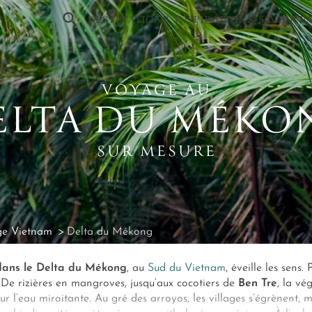
×
DESTINATIONS
INSPIRATIONS
SAVOIR-F
VOYAGE AU
ELTA DU MÉKO
SUR MESURE
ge Vietnam
Delta du Mékong
ans le Delta du Mékong
, au
Sud du Vietnam
, éveille les sens
 De rizières en mangroves, jusqu’aux cocotiers de
Ben Tre
, la vé
r l’eau miroitante. Au gré des arroyos, les villages s’égrènent, ma