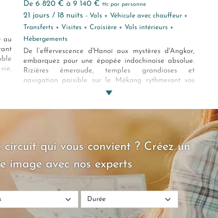
de 6 820 € à 9 140 €
ttc par personne
21 jours / 18 nuits
- Vols + Véhicule avec chauffeur +
Transferts + Visites + Croisière + Vols intérieurs +
Hébergements
e au
tant
De l’effervescence d'Hanoï aux mystères d'Angkor,
able
embarquez pour une épopée indochinoise absolue.
vie,
Rizières émeraude, temples grandioses et
eaux
navigation paisible sur le Mékong rythmeront vos
journées. Et soudain ? L'énergie folle de Bangkok !
Avant de clore l'aventure les pieds dans le sable
blanc, dans la tranquillité absolue de Koh Lanta.
 circuit qui vous convient ? Créez un
e image avec nos experts