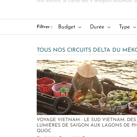
loin encore, le Delta des 9 dragons dissimule un
s’explorent à bord d’un sampan. Dans la lueur 
Delta du Mékong sur mesure
, notre concierg
longanes, sous l’enivrant parfum des fleurs de l
Budget
Durée
Type
Filtrer :
Prolongez votre exploration du sud du Vietnam
TOUS NOS CIRCUITS DELTA DU MÉ
VOYAGE VIETNAM : LE SUD VIETNAM, DES
LUMIÈRES DE SAIGON AUX LAGONS DE P
QUOC