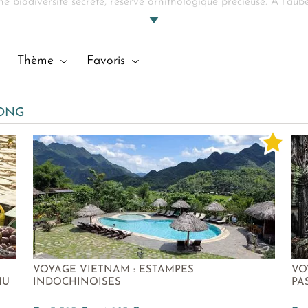
e biodiversité secrète, réserve ornithologique précieuse. À l’aub
pâle du jour, les paysans échangent leurs denrées sous l’égide 
erie vous emmène à vélo dans le village floral de
Cai Mon
, pro
otus.
Thème
Favoris
 à nos côtés :
Nha Trang
-
Ho Chi Minh Ville
-
Can Tho
-
Phu 
KONG
VOYAGE VIETNAM : ESTAMPES
VO
HU
INDOCHINOISES
PA