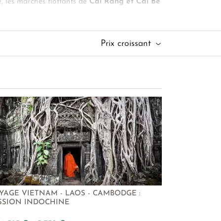
e, les marchés flottants de
Cai Rang et Cai Be
du fleuve renommé. Pour votre voyage dans le
pice à la dégustation de savoureuses papayes et
Prix croissant
Quoc
YAGE VIETNAM - LAOS - CAMBODGE :
SSION INDOCHINE