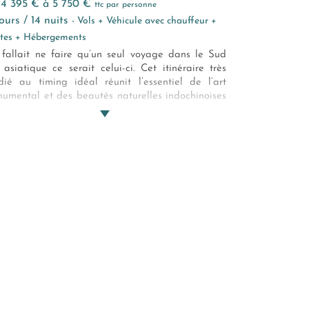
e 4 395 € à 5 750 €
ttc par personne
 jours / 14 nuits
- Vols + Véhicule avec chauffeur +
ites + Hébergements
l fallait ne faire qu’un seul voyage dans le Sud
 asiatique ce serait celui-ci. Cet itinéraire très
dié au timing idéal réunit l’essentiel de l’art
umental et des beautés naturelles indochinoises
provoque de passionnantes rencontres.