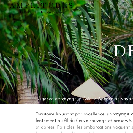
D
Agence de voyage
Asie
Agence de voya
Territoire luxuriant par excellence, un
voyage d
lentement au fil du fleuve sauvage et préservé.
et dorées. Paisibles, les embarcations voguent su