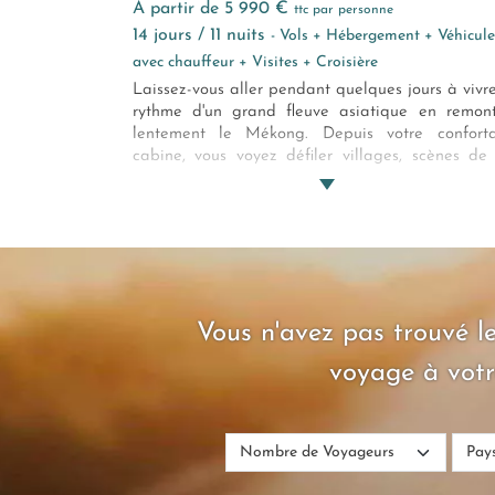
à partir de 5 990 €
ttc par personne
14 jours / 11 nuits
- Vols + Hébergement + Véhicule
avec chauffeur + Visites + Croisière
Laissez-vous aller pendant quelques jours à vivr
rythme d'un grand fleuve asiatique en remon
lentement le Mékong. Depuis votre confort
cabine, vous voyez défiler villages, scènes de 
temples enfouis dans la jungle, nuées d'ois
multicolores. Un rêve ?
Vous n'avez pas trouvé le
voyage à votr