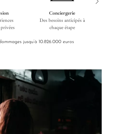
sion
Conciergerie
Service cous
riences
Des besoins anticipés à
De l’entretien i
 privées
chaque étape
road-bo
s dommages jusqu’à 10.826.000 euros