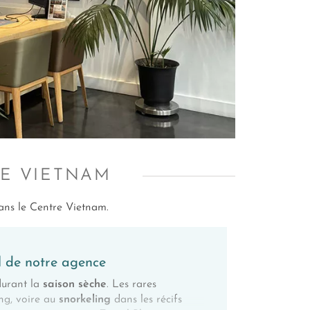
RE VIETNAM
dans le Centre Vietnam.
l de notre agence
durant la
saison sèche
. Les rares
ng, voire au
snorkeling
dans les récifs