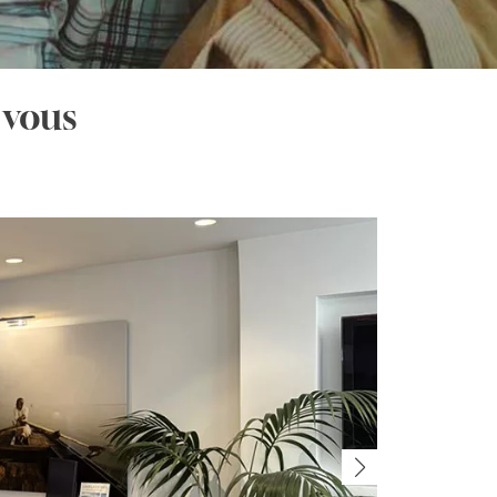
 vous
T
20 