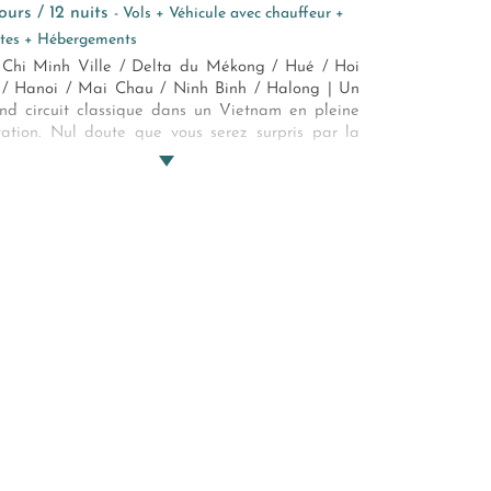
 jours / 12 nuits
- Vols + Véhicule avec chauffeur +
ites + Hébergements
Chi Minh Ville / Delta du Mékong / Hué / Hoi
/ Hanoi / Mai Chau / Ninh Binh / Halong | Un
nd circuit classique dans un Vietnam en pleine
ation. Nul doute que vous serez surpris par la
alité et le dynamisme de ce peuple qui s'appuie
 ses traditions pour aller de l'avant.