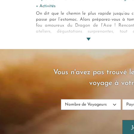
+ Activités
On dit que le chemin le plus rapide jusqu’au 
passe par l’estomac. Alors préparez-vous à to
fou amoureux du Dragon de l’Asie ! Rencont
ateliers, dégustations surprenantes, tout 
entourés de paysages extraordinaires. Vil
montagnes et fleuves, ce voyage gastronomiqu
Vietnam est un régal pour tous vos sens… Chúc 
mi?ng (bon appétit) !
Vous n'avez pas trouvé le
voyage à votr