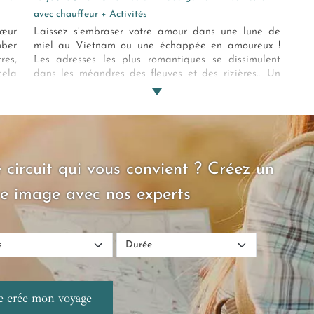
avec chauffeur + Activités
cœur
Laissez s’embraser votre amour dans une lune de
mber
miel au Vietnam ou une échappée en amoureux !
res,
Les adresses les plus romantiques se dissimulent
cela
dans les méandres des fleuves et des rizières… Un
les,
voyage de 18 jours à la rencontre du Dragon de
e au
l’Asie, son histoire, la chaleur de son peuple et son
ngon
sens si remarquable du bien-être...
 circuit qui vous convient ? Créez un
e image avec nos experts