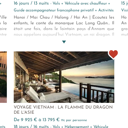
16 jours / 13 nuits
15
+
- Vols + Véhicule avec chauffeur +
Guide accompagnateur francophone privatif + Activités
Vis
ille
Hanoi / Mai Chau / Halong / Hoi An | Écoutez les
Ho 
à la
enfants, le conte du monarque Lac Long Quân… Il
An 
oire
était une fois, dans le lointain pays d’Annam que
gra
ntre
nous appelons aujourd’hui Vietnam, un roi dragon. Il
mut
oyau
était souverain des génies, créateurs de paysages.
vit
 par
Un jour, son regard se posa sur la belle fée
sur
 Une
immortelle Aoko. Ils tombèrent éperdument
ites
amoureux et de leur union naquit le peuple
ment
vietnamien… Entrez dans leur histoire !
VOYAGE VIETNAM : LA FLAMME DU DRAGON
DE L'ASIE
de 9 925 € à 13 795 €
ttc par personne
18 jours / 16 nuits
nts
- Vols + Hébergement + Véhicule