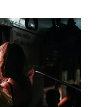
 soleil
ouverte septentrionale ou méridionale, les
ntagnes luxuriantes aux minorités
ners, lieux incontournables et privilégiés
zières en terrasse de Hoang Su Phi