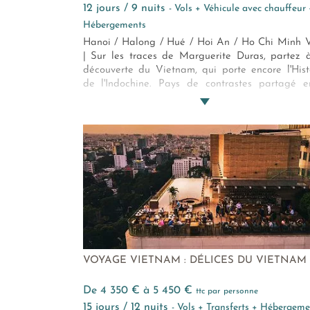
12 jours / 9 nuits
- Vols + Véhicule avec chauffeur 
Hébergements
Hanoi / Halong / Hué / Hoi An / Ho Chi Minh V
| Sur les traces de Marguerite Duras, partez 
découverte du Vietnam, qui porte encore l'Hist
de l'Indochine. Pays de contrastes partagé e
traditions ancestrales et modernité désirée, ce j
de l'Asie offre un panorama étincelant rythmé
des millénaires de douceur et d'authenticité.
traversée essentielle à la découverte de s
majeurs pour s'évader et appréhender l'envoûte
de ce territoire en pleine mutation.
VOYAGE VIETNAM : DÉLICES DU VIETNAM
de 4 350 € à 5 450 €
ttc par personne
15 jours / 12 nuits
- Vols + Transferts + Hébergeme