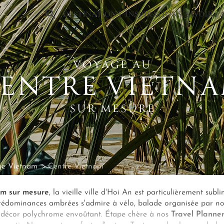
×
DESTINATIONS
INSPIRATIONS
SAVOIR-F
VOYAGE AU
ENTRE VIETN
SUR MESURE
ge Vietnam
Centre Vietnam
am sur mesure
, la vieille ville d'Hoi An est particulièrement subl
prédominances ambrées s'admire à vélo, balade organisée par n
'un décor polychrome envoûtant. Étape chère à nos
Travel Planner