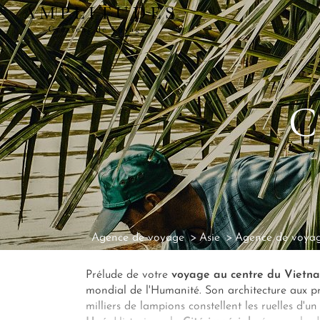
C
Agence de voyage
Asie
Agence de voya
Prélude de votre
voyage au centre du Vietn
mondial de l'Humanité. Son architecture aux 
milliers de lampions constellent les ruelles d