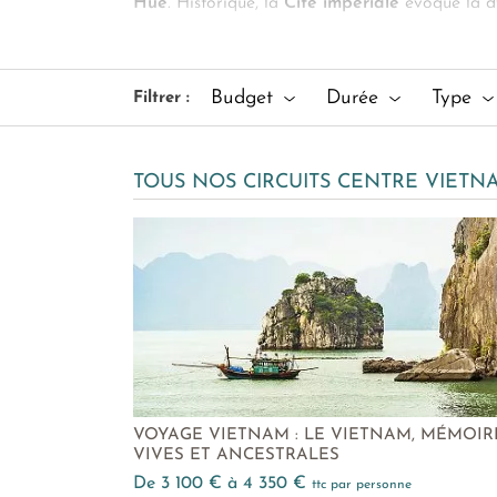
Hué
. Historique, la
Cité impériale
évoque la dy
subrepticement la Rivière des Parfums. Sur ses 
insensés au Parc national de Phong Nha Ke B
Budget
Durée
Type
Filtrer :
TOUS NOS CIRCUITS CENTRE VIETN
VOYAGE VIETNAM : LE VIETNAM, MÉMOIR
VIVES ET ANCESTRALES
de 3 100 € à 4 350 €
ttc par personne