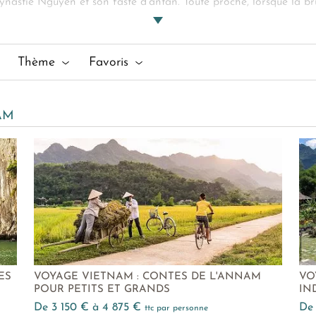
nastie Nguyen et son faste d'antan. Toute proche, lorsque la brume
berges se dissimule la
Pagode Thien Mu,
imposante et impertur
ang, votre
voyage au centre du Vietnam
se décline à l'infini,
Thème
Favoris
AM
ES
VOYAGE VIETNAM : CONTES DE L'ANNAM
VO
POUR PETITS ET GRANDS
IN
de 3 150 € à 4 875 €
d
ttc par personne