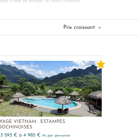
 irisée se dissipe, le soleil illumine
bable. Des villages de pêcheurs aux charmes
 apologie de la culture vietnamienne.
Prix croissant
YAGE VIETNAM : ESTAMPES
DOCHINOISES
e 3 595 € à 4 985 €
ttc par personne