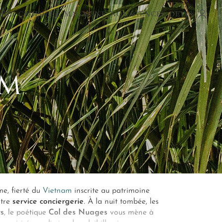
AIRE
CROISIÈRE
MAGAZINE
NOS AGENCES
DEVIS
AM
ime, fierté du
Vietnam
inscrite au patrimoine
otre
service conciergerie
. À la nuit tombée, les
s
, le poétique
Col des Nuages
vous mène à