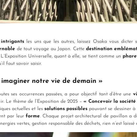
 intrigants
les uns que les autres, laissez Osaka vous dicte
urnable
de tout voyage au Japon. Cette
destination embléma
’Exposition Universelle, quant à elle, se tient comme un
phare 
’il faut savoir saisir.
, imaginer notre vie de demain »
tes ses occurrences passées, a pour objectif tant d’être une
vi
nir. Le thème de l’Exposition de 2025 –
« Concevoir la société
ques actuelles et les
solutions possibles
pouvant se dessiner à 
ment par leur
forme
. Chaque projet architectural de pavillon a d
 énergies vertes, gestion responsable des déchets, rien n’est laiss