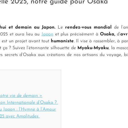
elle 2025, notre guide pour Osaka
hui et demain au Japon.
Le
rendez-vous mondial
de l’an
2025 et aura lieu au
Japon
et plus précisément à
Osaka,
d’
avr
e
est un projet avant tout
humaniste
. Il vise à rassembler, à p
t ça ? Suivez l’étonnante silhouette de
Myaku-Myaku
, la masco
es secrets d’Osaka aux créations de nos artisans du voyage, 
notre vie de demain »
tion Internationale d’Osaka ?
du Japon : l’Hymne à l’Amour
025 avec Amplitudes