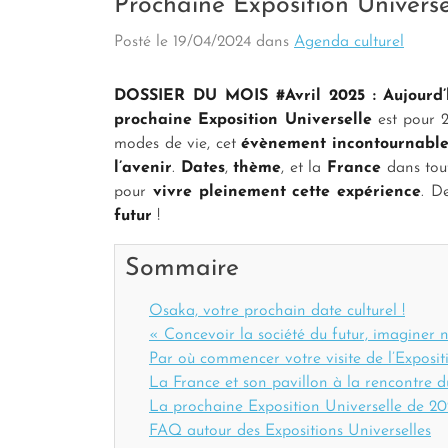
Prochaine Exposition Univers
Posté le
19/04/2024
dans
Agenda culturel
DOSSIER DU MOIS #Avril 2025 : Aujourd’
prochaine Exposition Universelle
est pour 
modes de vie, cet
évènement incontournabl
l’avenir
.
Dates
,
thème
, et la
France
dans tou
pour
vivre pleinement cette expérience
. D
futur
!
Sommaire
Osaka, votre prochain date culturel !
« Concevoir la société du futur, imaginer 
Par où commencer votre visite de l’Exposi
La France et son pavillon à la rencontre 
La prochaine Exposition Universelle de 2
FAQ autour des Expositions Universelles