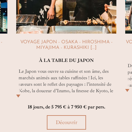
shinto au sanctuaire Sumiyoshi Taisha ou encore la
sérénité du temple Shitenno-ji… Et le tournoi de sumo
en mars ? Nos Travel Planners se chargent de vous
trouver des billets.
-
VOYAGE JAPON - OSAKA - HIROSHIMA -
VO
MIYAJIMA - KURASHIKI [...]
À LA TABLE DU JAPON
Du
Le Japon vous ouvre sa cuisine et son âme, des
pa
marchés animés aux tables raffinées ! Ici, les
ré
saveurs sont le reflet des paysages : l’intensité de
sa
Kobe, la douceur d’Izumo, la finesse de Kyoto, le
et
charme de Miyajima. Laissez vos papilles
fa
s’aventurer sur ces terres où la gastronomie
ch
18 jours, de 5 795 € à 7 950 € par pers.
devient un art de vivre, entre authenticité et
créativité. Un voyage culinaire au Japon comme
Découvrir
es,
expérience immersive absolue.