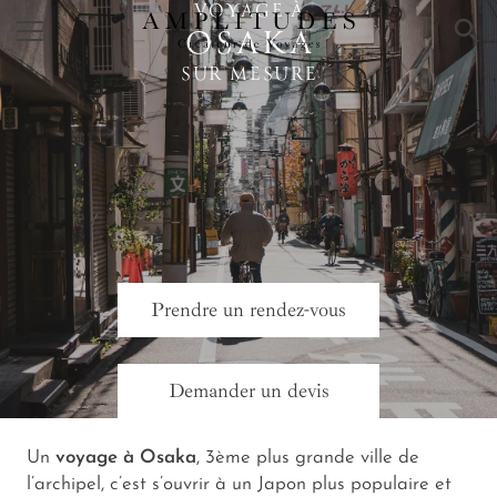
VOYAGE À
×
OSAKA
SUR MESURE
Prendre un rendez-vous
Demander un devis
Un
voyage à Osaka
, 3ème plus grande ville de
l’archipel, c’est s’ouvrir à un Japon plus populaire et