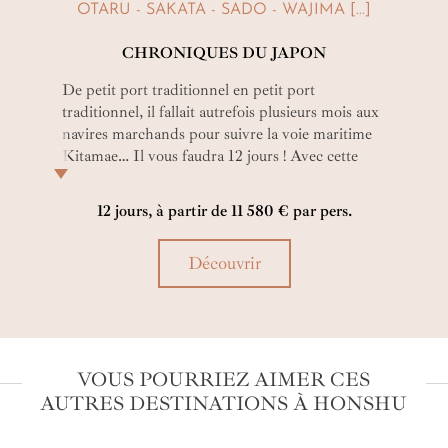
OTARU - SAKATA - SADO - WAJIMA [...]
CHRONIQUES DU JAPON
De petit port traditionnel en petit port
traditionnel, il fallait autrefois plusieurs mois aux
navires marchands pour suivre la voie maritime
Kitamae… Il vous faudra 12 jours ! Avec cette
croisière combinant deux des îles majeures du
Japon, plongez dans les mémoires de l’honorable
12 jours, à partir de 11 580 € par pers.
archipel !
Découvrir
VOUS POURRIEZ AIMER CES
AUTRES DESTINATIONS À HONSHU