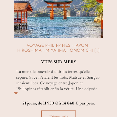
mesure
plus intense, notre service conciergerie vous
organise une balade à vélo guidée, le long de la
piste cyclable
Shimanami Kaido
et de ses ponts.
Vivifiant !
VOYAGE PHILIPPINES - JAPON -
HIROSHIMA - MIYAJIMA - ONOMICHI [...]
VUES SUR MERS
La mer a le pouvoir d’unir les terres qu’elle
sépare. Si ce n’étaient les flots, Matsue et Siargao
seraient liées. Ce voyage entre Japon et
Philippines rétablit enfin la vérité. Une odyssée
pour tracer une route éphémère. Pour rendre
l’invisible visible. Et, pour d’un coup d’œil,
21 jours, de 11 950 € à 14 840 € par pers.
passer de la vague d’Hokusai, estampe bleutée, à
celle du Cloud 9, que l’on se doit de surfer.
Découvrir