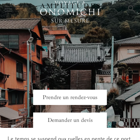
VOYAGE A
×
ONOMICHI
SUR MESURE
Prendre un rendez-vous
Demander un devis
Le temps se suspend aux ruelles en pente de ce port