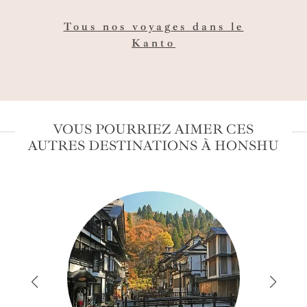
ici "Lost in Translation"...
jo
Tous nos voyages dans le
Kanto
VOUS POURRIEZ AIMER CES
AUTRES DESTINATIONS À HONSHU