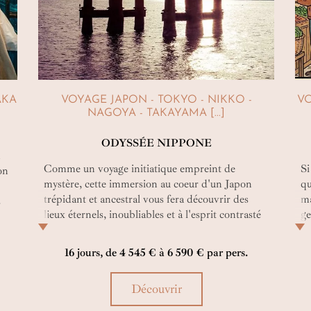
gastronomiquement puisque l’histoire du
sushi
est
intimement liée à celle de la région. Notre service
conciergerie vous organise un cours pour apprendre,
en compagnie d’un maître sensei, à réaliser vos
sushis !
AKA
VOYAGE JAPON - TOKYO - NIKKO -
VO
NAGOYA - TAKAYAMA [...]
ODYSS
ÉE NIPPONE
n
Comme un voyage initiatique empreint de
Si
on
mystère, cette immersion au coeur d'un Japon
qu
trépidant et ancestral vous fera découvrir des
ma
s
lieux éternels, inoubliables et à l'esprit contrasté
ge
entre discipline légendaire et liberté
pa
transcendante. Après l'effervescence des cités
ra
16 jours, de 4 545 € à 6 590 € par pers.
urbaines grandioses, peut-être apercevrez-vous la
ég
silhouette furtive d'une geisha flânant entre les
de
Découvrir
bambous des fôrets verdoyantes qui habillent les
sh
montagnes alentours... Nul doute que vous serez
re