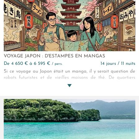
les bambous des fôrets verdoyantes qui habillent les
montagnes alentours... Nul doute que vous serez ici "Lost in
Translation"...
VOYAGE JAPON : D'ESTAMPES EN MANGAS
de 4 650 € à 6 595 €
14 jours / 11 nuits
/ pers.
Si ce voyage au Japon était un manga, il y serait question de
robots futuristes et de vieilles maisons de thé. De quartiers
branchés et de geishas fardées. De l’esprit des samouraïs et
de panoramas sur le Mont Fuji. De trains ultra-rapides et de
street food, aussi. Il y serait également question de montagnes
russes, d'art et de tir à l'arc japonais. De cosplay, de temples
shinto et, pourquoi pas, de karaoké. Et de tout le reste, qu'au
travers de ce circuit au Japon de 14 jours, vous allez
absolument adorer.