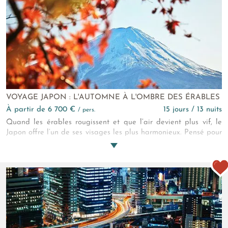
vivre, entre authenticité et créativité. Un voyage culinaire au
Japon comme expérience immersive absolue.
VOYAGE JAPON : L'AUTOMNE À L'OMBRE DES ÉRABLES
à partir de 6 700 €
15 jours / 13 nuits
/ pers.
Quand les érables rougissent et que l’air devient plus vif, le
Japon offre l’un de ses visages les plus harmonieux. Pensé pour
une découverte en petit groupe, cet itinéraire relie métropoles
vivantes, sanctuaires forestiers et jardins d’exception, en
suivant le fil de la saison des feuilles d’automne, pour une
lecture culturelle et paysagère.