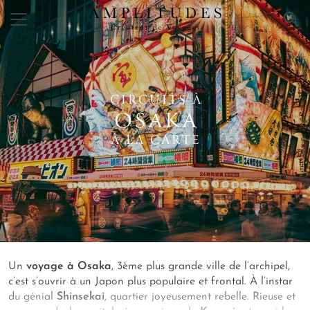
×
CIRCUITS À
OSAKA
À LA CARTE
Un
voyage à Osaka
, 3ème plus grande ville de l’archipel,
c’est s’ouvrir à un Japon plus populaire et frontal. À l’instar
du génial
Shinsekai
, quartier joyeusement rebelle. Rieuse et