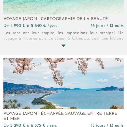
VOYAGE JAPON : CARTOGRAPHIE DE LA BEAUTÉ
de 4 990 € à 5 840 €
16 jours / 13 nuits
/ pers.
Les sens ont leur empire, les impressions leur archipel. Un
voyage à Honshu puis un séjour à Okinawa, c'est une histoire
de variation. Fenêtre ouverte sur les déclinaisons de "ces
Japons". Kyoto, Okinawa, Tokyo. Beauté plurielle en toile de
fond. Face aux businessmen pressés, les geishas alanguies.
Derrière les buildings élancés, les temples et leurs esprits. Et
sous les pavés des villes, la plage. Un circuit au Japon de 15
jours comme remède à la mélancolie !
VOYAGE JAPON : ÉCHAPPÉE SAUVAGE ENTRE TERRE
ET MER
de 5 290 € à 6 575 €
15 jours / 13 nuits
/ pers.