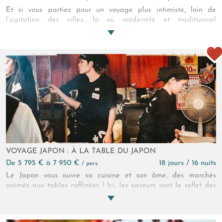
Et si vous partiez pour un voyage plus intimiste, loin de
l’agitation des villes, là où modernité et traditionnel
s’entremêlent. Tel un voyageur émerveillé, partez à la
découverte d'une facette méconnue du pays du soleil levant en
explorant ses régions rurales et côtières préservées. Ressentez
la quiétude d'un Japon ancestral, là où le temps semble
s'arrêter pour vous laisser vous imprégner des riches traditions
de son littoral.
VOYAGE JAPON : À LA TABLE DU JAPON
de 5 795 € à 7 950 €
18 jours / 16 nuits
/ pers.
Le Japon vous ouvre sa cuisine et son âme, des marchés
animés aux tables raffinées ! Ici, les saveurs sont le reflet des
paysages : l’intensité de Kobe, la douceur d’Izumo, la finesse
de Kyoto, le charme de Miyajima. Laissez vos papilles
s’aventurer sur ces terres où la gastronomie devient un art de