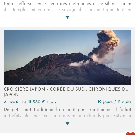
Entre l’effervescence néon des métropoles et le silence sacré
des temples millénaires, ce voyage dessine un Japon tout en
contrastes. On passe des jardins de mousse aux gratte-ciels en
un battement de cil. Prêt pour cette immersion ? Une
escapade où la discipline légendaire rencontre enfin votre soif
de découverte.
CROISIÈRE JAPON - CORÉE DU SUD : CHRONIQUES DU
JAPON
à partir de 11 580 €
12 jours / 11 nuits
/ pers.
De petit port traditionnel en petit port traditionnel, il fallait
autrefois plusieurs mois aux navires marchands pour suivre la
voie maritime Kitamae… Il vous faudra 12 jours ! Avec cette
croisière combinant deux des îles majeures du Japon, plongez
dans les mémoires de l’honorable archipel !