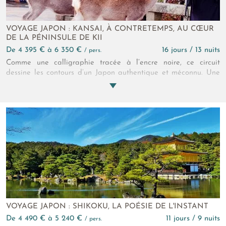
VOYAGE JAPON : KANSAI, À CONTRETEMPS, AU CŒUR
DE LA PÉNINSULE DE KII
de 4 395 € à 6 350 €
16 jours / 13 nuits
/ pers.
Comme une calligraphie tracée à l’encre noire, ce circuit
dessine les contours d’un Japon authentique et méconnu. Une
immersion profonde dans la spiritualité, les traditions et la
culture du Kansai. Suivez les pas séculaires des ninja espions
d’Iga, celles des moines arpentant des chemins de randonnée
boisés, ou des pêcheuses de perles Ama…
VOYAGE JAPON : SHIKOKU, LA POÉSIE DE L'INSTANT
de 4 490 € à 5 240 €
11 jours / 9 nuits
/ pers.