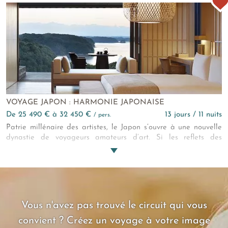
VOYAGE JAPON : HARMONIE JAPONAISE
de 25 490 € à 32 450 €
13 jours / 11 nuits
/ pers.
Patrie millénaire des artistes, le Japon s’ouvre à une nouvelle
dynastie de voyageurs amateurs d’art. Si les reflets des
temples vacillent à la surface des lacs, rien ne trouble les
lignes épurées et raffinées des musées contemporains et
luxueux hébergements qui sont vôtres pendant ce circuit
d’exception !
Vous n'avez pas trouvé le circuit qui vous
convient ? Créez un voyage à votre image