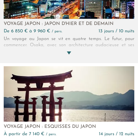
VOYAGE JAPON : JAPON D'HIER ET DE DEMAIN
de 6 850 € à 9 960 €
13 jours / 10 nuits
/ pers.
Un voyage au Japon se vit en quatre temps. Le futur, pour
commencer. Osaka, avec son architecture audacieuse et ses
quartiers en pleine mutation, esquisse un pays tourné vers
demain. Renversant ! Puis vient le présent, au cœur de la ville,
capitale gourmande et effervescente où chaque ruelle pulse
d’énergie. Grisant ! Le passé, ensuite. Kurashiki et Kyoto
dévoilent leurs héritages, entre ruelles préservées, tradition
artisanale et élégance intemporelle. Envoûtant ! Pour le temps
des rêves, enfin, vous respirez la douceur d’îles dédiées à l’art
contemporain, Naoshima et Teshima, et la délicatesse
d’adresses d’exception. Reposant…
VOYAGE JAPON : ESQUISSES DU JAPON
à partir de 7 140 €
14 jours / 12 nuits
/ pers.