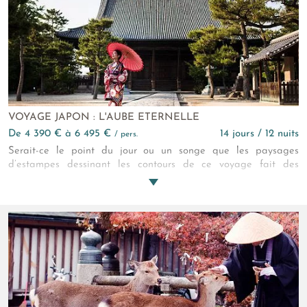
VOYAGE JAPON : L'AUBE ETERNELLE
de 4 390 € à 6 495 €
14 jours / 12 nuits
/ pers.
Serait-ce le point du jour ou un songe que les paysages
d’estampes dessinant les contours de ce voyage fait des
grands essentiels du Japon ? Prenez le temps de le découvrir….