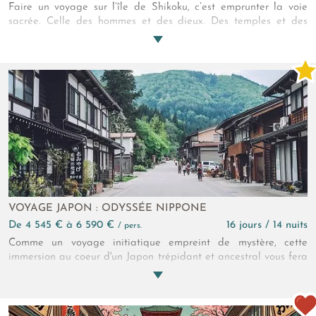
Faire un voyage sur l’île de Shikoku, c’est emprunter la voie
sacrée. Celle des hommes et des dieux. Des temples et des
lieux. Monts, cascades, rivières à vos yeux. Le paradis de la
marche, en plus près. Tokyo ? A mille lieux ! En toute chose, la
pureté. Un Japon préservé, sauvage, mystérieux. L’estampe
d’un temps passé, harmonieux. Et soudain ? La beauté !
VOYAGE JAPON : ODYSSÉE NIPPONE
de 4 545 € à 6 590 €
16 jours / 14 nuits
/ pers.
Comme un voyage initiatique empreint de mystère, cette
immersion au coeur d'un Japon trépidant et ancestral vous fera
découvrir des lieux éternels, inoubliables et à l'esprit contrasté
entre discipline légendaire et liberté transcendante. Après
l'effervescence des cités urbaines grandioses, peut-être
apercevrez-vous la silhouette furtive d'une geisha flânant entre