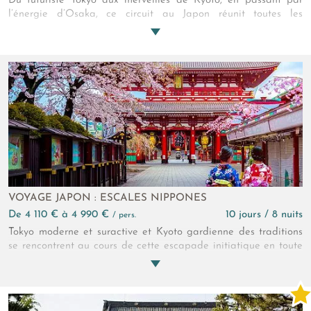
Du futuriste Tokyo aux merveilles de Kyoto, en passant par
l’énergie d’Osaka, ce circuit au Japon réunit toutes les
générations. Robots et sanctuaires, manga et histoire, quartiers
vivants et jardins paisibles : un voyage à partager en famille
pour voir le Japon battre au rythme de chacun.
VOYAGE JAPON : ESCALES NIPPONES
de 4 110 € à 4 990 €
10 jours / 8 nuits
/ pers.
Tokyo moderne et suractive et Kyoto gardienne des traditions
se rencontrent au cours de cette escapade initiatique en toute
liberté au Pays du Soleil Levant. Bienvenue au pays des sumo,
du théatre kabuki et ... des robots !