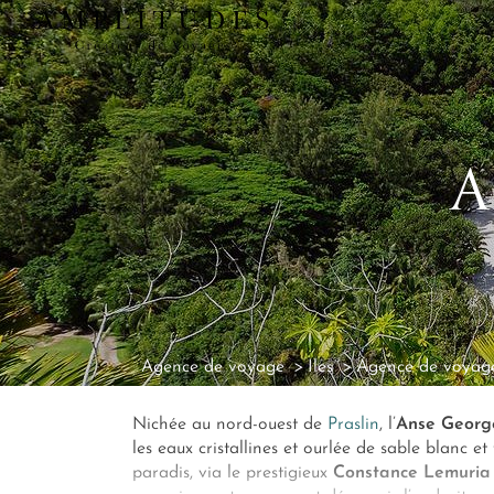
A
Agence de voyage
Iles
Agence de voyage
Nichée au nord-ouest de
Praslin
, l’
Anse Georg
les eaux cristallines et ourlée de sable blanc et 
paradis, via le prestigieux
Constance Lemuria