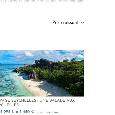
ous pouvez séjourner. Prêts à orchestrer chaque
norkeling sur cette plage isolée, digne d’une
z votre parenthèse de quiétude sur l’Anse
Prix croissant
YAGE SEYCHELLES : UNE BALADE AUX
YCHELLES
e 5 995 € à 7 450 €
ttc par personne