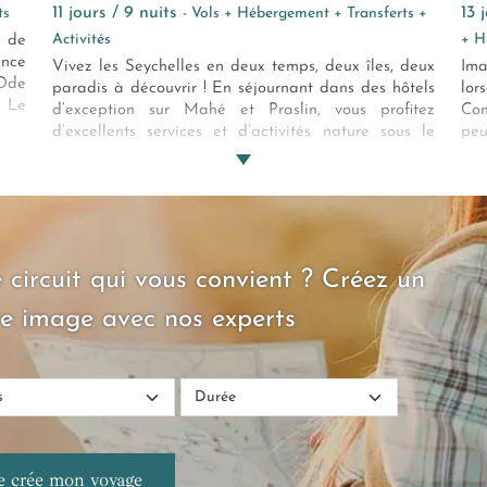
11 jours / 9 nuits
13
ts
- Vols + Hébergement + Transferts +
Activités
+ H
e de
ance
Vivez les Seychelles en deux temps, deux îles, deux
Im
 Ode
paradis à découvrir ! En séjournant dans des hôtels
lor
. Le
d’exception sur Mahé et Praslin, vous profitez
Com
une
d’excellents services et d’activités nature sous le
peu
age,
soleil.
au
tion
Pra
êtes
oas
l’i
 circuit qui vous convient ? Créez un
e image avec nos experts