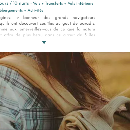
 jours / 10 nuits
- Vols + Transferts + Vols intérieurs
ébergements + Activités
aginez le bonheur des grands navigateurs
squ’ils ont découvert ces îles au goût de paradis.
me eux, émerveillez-vous de ce que la nature
t offrir de plus beau dans ce circuit de 3 îles
x Seychelles. Un combiné Mahé, La Digue,
slin, la Terre est si belle lorsqu’elle se décline en
is à la végétation luxuriante, flottants sur
mmensité de l’océan !