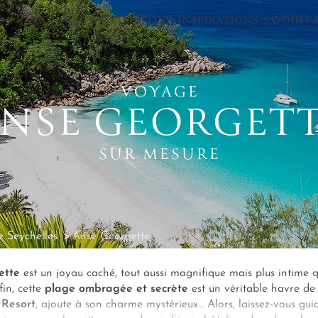
×
DESTINATIONS
INSPIRATIONS
SAVOIR-F
VOYAGE
NSE GEORGET
SUR MESURE
 Seychelles
Anse Georgette
ette
est un joyau caché, tout aussi magnifique mais plus intime q
fin, cette
plage ombragée et secrète
est un véritable havre de 
 Resort
, ajoute à son charme mystérieux… Alors, laissez-vous gui