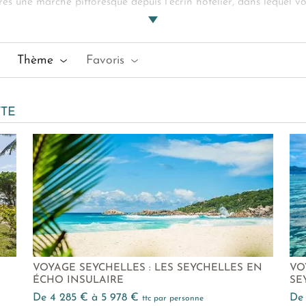
rès une marche pittoresque depuis l’écrin hôtelier, dans lequel v
ion masques, tubas et palmes si vous souhaitez vous essayer au s
 de voyages, experts en
séjour de luxe aux Seychelles
et savoure
Thème
Favoris
 :
Anse Lazio
-
Baie Sainte-Anne
-
Anse Volbert
-
Île Curieuse
TTE
E
VOYAGE SEYCHELLES : LES SEYCHELLES EN
VO
ÉCHO INSULAIRE
SE
de 4 285 € à 5 978 €
d
ttc par personne