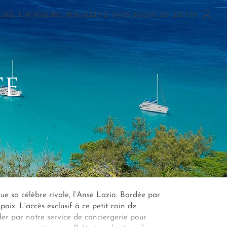
AIRE
CROISIÈRE
MAGAZINE
NOS AGENCES
DEVIS
TE
ue sa célèbre rivale, l’Anse Lazio. Bordée par
paix. L'accès exclusif à ce petit coin de
der par notre service de conciergerie pour