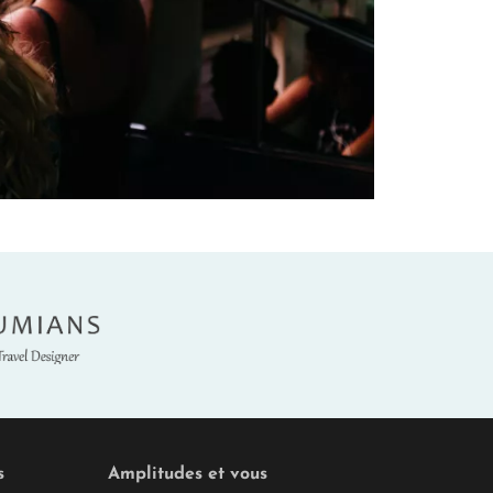
umians
s
Amplitudes et vous