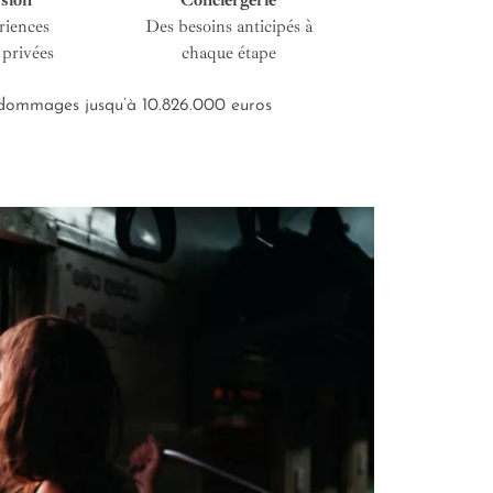
sion
Conciergerie
Service cous
riences
Des besoins anticipés à
De l’entretien i
 privées
chaque étape
road-bo
s dommages jusqu’à 10.826.000 euros