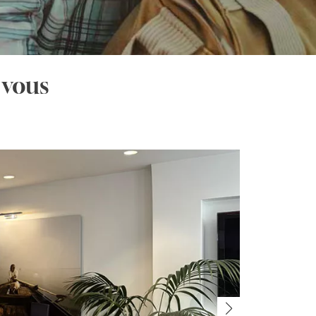
 vous
T
20 