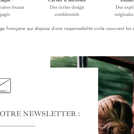
hique
Carnet d’adresses
Immer
naires locaux
Des écrins design
Des expé
gagés
confidentiels
originales
e française qui dispose d’une responsabilité civile couvrant le
NOTRE NEWSLETTER :