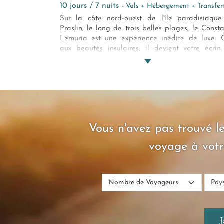
10 jours / 7 nuits
- Vols + Hébergement + Transfer
Sur la côte nord-ouest de l'île paradisiaqu
Praslin, le long de trois belles plages, le Const
Lémuria est une expérience inédite de luxe.
aux beautés insulaires, il devient votre écrin
Constance Lémuria redéfinit ce qu'est 
découverte des Seychelles. Repos sur la pl
détente au spa, parcours de golf et explora
sous-marine... Au Constance Lémuria, vous 
comblés.
Vous n'avez pas trouvé le
voyage à votr