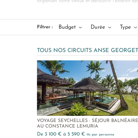
organiser votre venue et découvrir l’endroit ap
détail, nous mettons également à votre disposit
carte postale. Faites confiance à nos créateurs
Georgette.
Budget
Durée
Type
Filtrer :
Prolongez votre voyage sur Praslin à nos côtés
TOUS NOS CIRCUITS ANSE GEORGE
VOYAGE SEYCHELLES : SÉJOUR BALNÉAIR
AU CONSTANCE LEMURIA
de 3 100 € à 5 590 €
ttc par personne