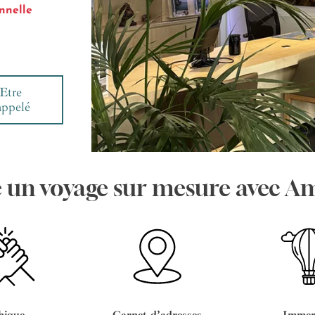
nnelle
Etre
appelé
e un voyage sur mesure avec A