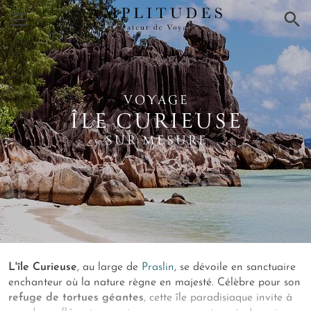
×
VOYAGE
ÎLE CURIEUSE
SUR MESURE
L'île Curieuse
, au large de
Praslin
, se dévoile en sanctuaire
enchanteur où la nature règne en majesté. Célèbre pour son
refuge de tortues géantes
, cette île paradisiaque invite à