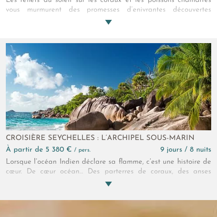
Les reflets du soleil sur les coraux et les poissons chamarrés
vous murmurent des promesses d’enivrantes découvertes
marines. Un sable fin et des sculptures minérales vous
attendent dès la sortie de l’Océan, notamment à l’Anse Lazio,
où mouille, en cet instant votre charmant catamaran.
Bienvenue aux Seychelles….
CROISIÈRE SEYCHELLES : L’ARCHIPEL SOUS-MARIN
à partir de 5 380 €
9 jours / 8 nuits
/ pers.
Lorsque l’océan Indien déclare sa flamme, c’est une histoire de
cœur. De cœur océan… Des parterres de coraux, des anses
blondes et d’immenses rochers de granite pour décor. Des
poissons tropicaux et des tortues pour témoins. Une croisière
aux Seychelles pour voyageurs passionnés !